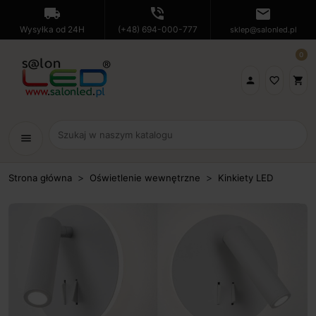
local_shipping
phone_in_talk
mail
Wysyłka od 24H
(+48) 694-000-777
sklep@salonled.pl
0

favorite_border
shopping_cart
menu
Strona główna
Oświetlenie wewnętrzne
Kinkiety LED