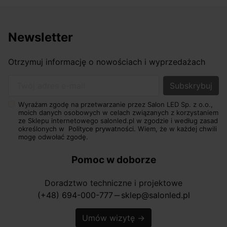
Newsletter
Otrzymuj informację o nowościach i wyprzedażach
Twój adres e-mail
Wyrażam zgodę na przetwarzanie przez Salon LED Sp. z o.o.,
moich danych osobowych w celach związanych z korzystaniem
ze Sklepu internetowego salonled.pl w zgodzie i według zasad
określonych w
Polityce prywatności.
Wiem, że w każdej chwili
mogę odwołać zgodę.
Pomoc w doborze
Doradztwo techniczne i projektowe
(+48) 694-000-777
sklep@salonled.pl
horizontal_rule
Umów wizytę
→