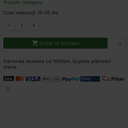
Produkt dostępny
Czas realizacji: 15-30 dni



Dodaj do koszyka
favorite_border
Darmowa dostawa od 1000pln. Szybkie płatności
online.