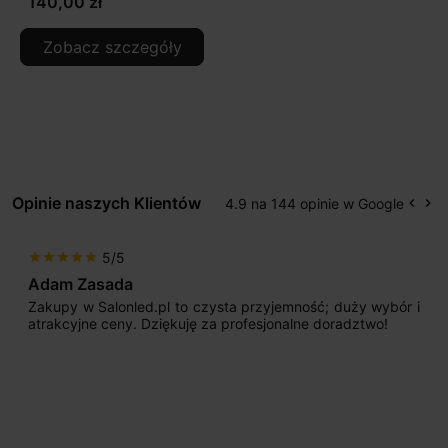
140,00 zł
Zobacz szczegóły
Opinie naszych Klientów
4.9 na 144 opinie w Google
keyboard_arrow_left
keyboard_arrow_right
Popr
Na
5/5
star
star
star
star
star
Adam Zasada
Zakupy w Salonled.pl to czysta przyjemność; duży wybór i
atrakcyjne ceny. Dziękuję za profesjonalne doradztwo!