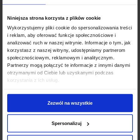
Zapytaj o produkt
Niniejsza strona korzysta z plików cookie
Wykorzystujemy pliki cookie do spersonalizowania treści
i reklam, aby oferować funkcje społecznościowe i
Opis
analizować ruch w naszej witrynie. Informacje o tym, jak
korzystasz z naszej witryny, udostępniamy partnerom
Parametry:
społecznościowym, reklamowym i analitycznym.
Partnerzy mogą połączyć te informacje z innymi danymi
średnica (cm): 14
otrzymanymi od Ciebie lub uzyskanymi podczas
wysokość (cm): 14
korzystania z ich usług.
głębokość (cm): 5,7
ilość źródeł / rodzaj trzonka: 1 x LED zintegrowany
max moc źródła: 9 W
Zezwól na wszystkie
napięcie: 230 V
źródło w zestawie: LED 9 W, 780 lm, 3000K
kolor lampy: biały, czarny
Spersonalizuj
materiał: aluminium
IP: 20