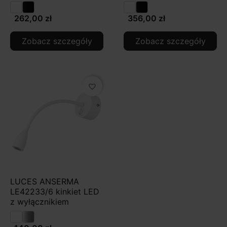
262,00 zł
356,00 zł
Zobacz szczegóły
Zobacz szczegóły
favorite_border
LUCES ANSERMA
LE42233/6 kinkiet LED
z wyłącznikiem