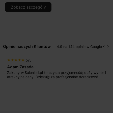
Zobacz szczegóły
Opinie naszych Klientów
4.9 na 144 opinie w Google
keyboard_arrow_left
keyboard_arrow_right
Popr
Na
5/5
star
star
star
star
star
Adam Zasada
Zakupy w Salonled.pl to czysta przyjemność; duży wybór i
atrakcyjne ceny. Dziękuję za profesjonalne doradztwo!