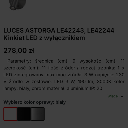
LUCES ASTORGA LE42243, LE42244
Kinkiet LED z wyłącznikiem
278,00 zł
Parametry: średnica (cm): 9 wysokość (cm): 11
szerokość (cm): 11 ilość źródeł / rodzaj trzonka: 1 x
LED zintegrowany max moc źródła: 3 W napięcie: 230
V źródło w zestawie: LED 3 W, 190 lm, 3000K kolor
lampy: biały, chrom materiał: aluminium IP: 20
Więcej
expand_more
Wybierz kolor oprawy: biały
biały
czarny
chrom