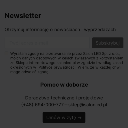
Newsletter
Otrzymuj informację o nowościach i wyprzedażach
Twój adres e-mail
Wyrażam zgodę na przetwarzanie przez Salon LED Sp. z o.o.,
moich danych osobowych w celach związanych z korzystaniem
ze Sklepu internetowego salonled.pl w zgodzie i według zasad
określonych w
Polityce prywatności.
Wiem, że w każdej chwili
mogę odwołać zgodę.
Pomoc w doborze
Doradztwo techniczne i projektowe
(+48) 694-000-777
sklep@salonled.pl
horizontal_rule
Umów wizytę
→