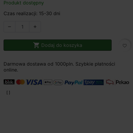
Produkt dostępny
Czas realizacji: 15-30 dni



Dodaj do koszyka
favorite_border
Darmowa dostawa od 1000pln. Szybkie płatności
online.