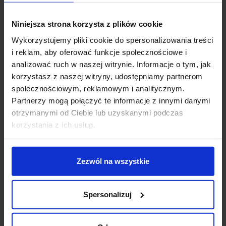
Zapytaj o produkt
Niniejsza strona korzysta z plików cookie
Wykorzystujemy pliki cookie do spersonalizowania treści
i reklam, aby oferować funkcje społecznościowe i
Opis
analizować ruch w naszej witrynie. Informacje o tym, jak
korzystasz z naszej witryny, udostępniamy partnerom
społecznościowym, reklamowym i analitycznym.
Parametry:
Partnerzy mogą połączyć te informacje z innymi danymi
średnica (cm): 9
otrzymanymi od Ciebie lub uzyskanymi podczas
wysokość (cm): 11
korzystania z ich usług.
szerokość (cm): 11
ilość źródeł / rodzaj trzonka: 1 x LED zintegrowany
max moc źródła: 3 W
Zezwól na wszystkie
napięcie: 230 V
źródło w zestawie: LED 3 W, 190 lm, 3000K
Spersonalizuj
kolor lampy: biały, chrom
materiał: aluminium
IP: 20