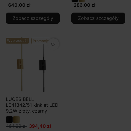
640,00 zł
286,00 zł
Zobacz szczegóły
Zobacz szczegóły
Wyprzedaż!
Promocja
favorite_border
LUCES BELL
LE41342/51 kinkiet LED
9,2W złoty, czarny
464,00 zł
394,40 zł