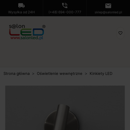
local_shipping
phone_in_talk
mail
Wysyłka od 24H
(+48) 694-000-777
sklep@salonled.pl
favorite_border
Strona główna
Oświetlenie wewnętrzne
Kinkiety LED