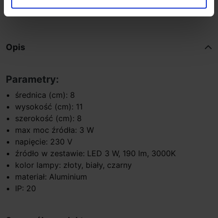
Opis
Parametry:
średnica (cm): 8
wysokość (cm): 11
szerokość (cm): 8
max moc źródła: 3 W
napięcie: 230 V
źródło w zestawie: LED 3 W, 190 lm, 3000K
kolor lampy: złoty, biały, czarny
materiał: Aluminium
IP: 20