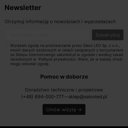
Newsletter
Otrzymuj informację o nowościach i wyprzedażach
Twój adres e-mail
Wyrażam zgodę na przetwarzanie przez Salon LED Sp. z o.o.,
moich danych osobowych w celach związanych z korzystaniem
ze Sklepu internetowego salonled.pl w zgodzie i według zasad
określonych w
Polityce prywatności.
Wiem, że w każdej chwili
mogę odwołać zgodę.
Pomoc w doborze
Doradztwo techniczne i projektowe
(+48) 694-000-777
sklep@salonled.pl
horizontal_rule
Umów wizytę
→