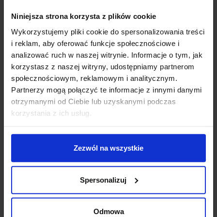
Planujesz większy zakup? Negocjuj cenę!
Niniejsza strona korzysta z plików cookie
Wykorzystujemy pliki cookie do spersonalizowania treści
i reklam, aby oferować funkcje społecznościowe i
Wsparcie techniczne
analizować ruch w naszej witrynie. Informacje o tym, jak
korzystasz z naszej witryny, udostępniamy partnerom
Jeśli masz pytania lub potrzebujesz pomocy, zadzwoń
społecznościowym, reklamowym i analitycznym.
lub napisz do nas: pracujemy od 8:00 do 18:00,
Partnerzy mogą połączyć te informacje z innymi danymi
odpowiedzi na e-maile od 8:00 do 22:00.
otrzymanymi od Ciebie lub uzyskanymi podczas
+48 694 000 777
,
+48 799 220 777
phone
korzystania z ich usług.
sklep@salonled.pl
email
Metody płatności
Zezwól na wszystkie
Koszt dostawy
Spersonalizuj
Odmowa
Zapytaj o produkt