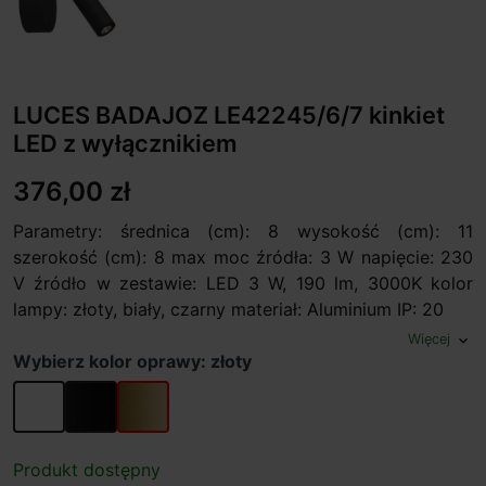
LUCES BADAJOZ LE42245/6/7 kinkiet
LED z wyłącznikiem
376,00 zł
Parametry: średnica (cm): 8 wysokość (cm): 11
szerokość (cm): 8 max moc źródła: 3 W napięcie: 230
V źródło w zestawie: LED 3 W, 190 lm, 3000K kolor
lampy: złoty, biały, czarny materiał: Aluminium IP: 20
Więcej
expand_more
Wybierz kolor oprawy: złoty
biały
czarny
złoty
Produkt dostępny