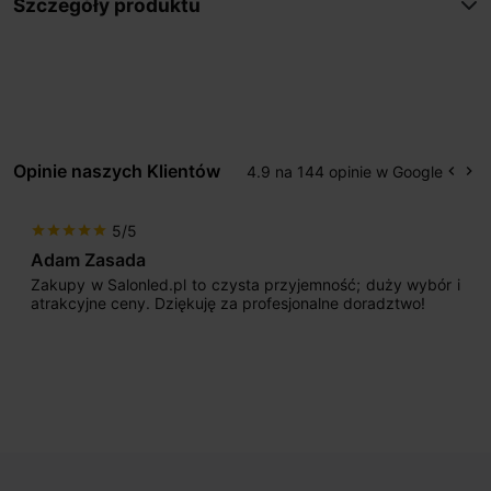
Szczegóły produktu
Opinie naszych Klientów
4.9 na 144 opinie w Google
keyboard_arrow_left
keyboard_arrow_right
Popr
Na
5/5
star
star
star
star
star
Adam Zasada
Zakupy w Salonled.pl to czysta przyjemność; duży wybór i
atrakcyjne ceny. Dziękuję za profesjonalne doradztwo!