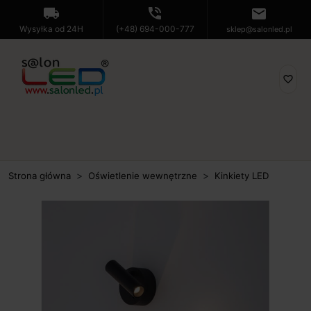
local_shipping
phone_in_talk
mail
Wysyłka od 24H
(+48) 694-000-777
sklep@salonled.pl
favorite_border
Strona główna
Oświetlenie wewnętrzne
Kinkiety LED