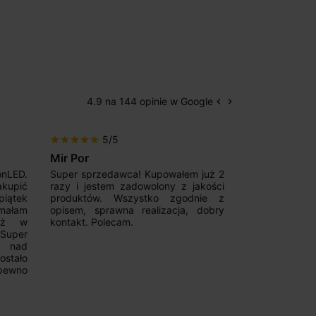
4.9 na 144 opinie w Google
keyboard_arrow_left
keyboard_arrow_right
Poprzedni
Następny
5/5
5/5
star
star
star
star
star
star
star
star
star
star
Mir Por
Patryk123
onLED.
Super sprzedawca! Kupowałem już 2
Szybka real
akupić
razy i jestem zadowolony z jakości
konkurencyjn
iątek
produktów. Wszystko zgodnie z
pomoc w 
ymałam
opisem, sprawna realizacja, dobry
magnetycznyc
już w
kontakt. Polecam.
wyboru. Z p
.Super
ponownie.
a nad
stało
pewno