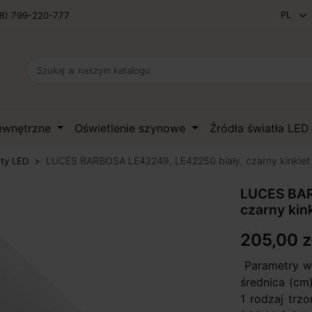
8) 799-220-777
zewnętrzne
Oświetlenie szynowe
Źródła światła LE
LUCES BARBOSA LE42249, LE42250 biały, czarny kinkie
ety LED
LUCES BAR
czarny kin
205,00 z
Parametry wy
średnica (cm)
1 rodzaj trz