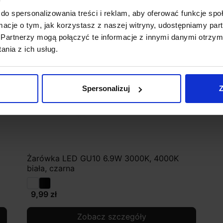
do spersonalizowania treści i reklam, aby oferować funkcje sp
ormacje o tym, jak korzystasz z naszej witryny, udostępniamy p
Partnerzy mogą połączyć te informacje z innymi danymi otrzym
nia z ich usług.
Spersonalizuj
Z
Żarówka LED GU10 6.9W 3000K, 4000K
biała, czarna
9,99 zł
Zobacz szczegóły