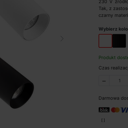
230 V źródło
Tak, z zasto
czarny materi
Wybierz kolo
biały
czarny
Next
Produkt dost
Czas realizacj

Darmowa dost