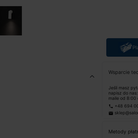
Pl
Wsparcie te
Jeśli masz py
napisz do nas
maile od 8:00 
+48 694 0
phone
sklep@salo
email
Metody płat