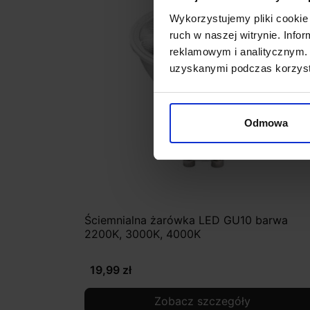
Wykorzystujemy pliki cookie 
ruch w naszej witrynie. Inf
reklamowym i analitycznym. 
uzyskanymi podczas korzysta
Odmowa
Ściemnialna żarówka LED GU10 barwa
2200K, 3000K, 4000K
19,99 zł
Zobacz szczegóły