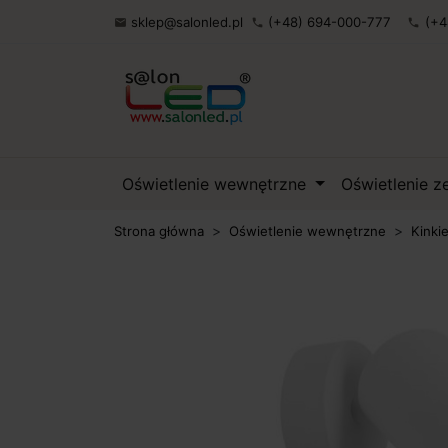
sklep@salonled.pl
(+48) 694-000-777
(+4

phone
phone
Oświetlenie wewnętrzne
Oświetlenie 
Strona główna
Oświetlenie wewnętrzne
Kinki