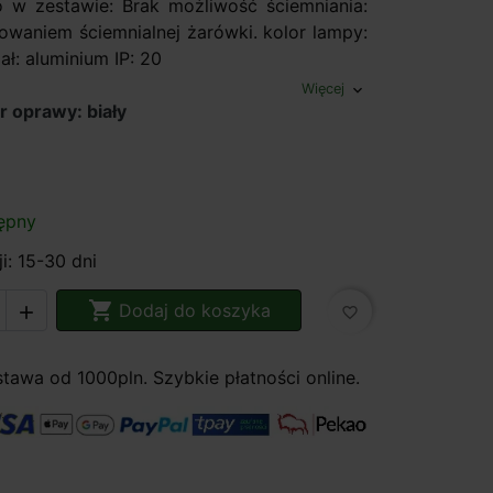
 w zestawie: Brak możliwość ściemniania:
sowaniem ściemnialnej żarówki. kolor lampy:
ał: aluminium IP: 20
Więcej
expand_more
r oprawy: biały
ępny
i: 15-30 dni

Dodaj do koszyka

favorite_border
awa od 1000pln. Szybkie płatności online.