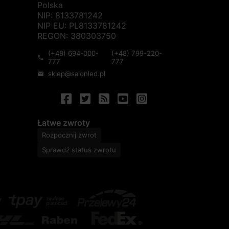
Polska
NIP: 8133781242
NIP EU: PL8133781242
REGON: 380303750
(+48) 694-000-
(+48) 799-220-
phone
777
777
sklep@salonled.pl
mail
Łatwe zwroty
Rozpocznij zwrot
Sprawdź status zwrotu