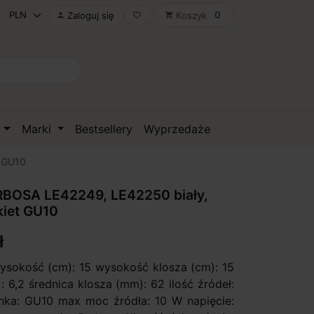
0
Zaloguj się
Koszyk

favorite_border
shopping_cart
D
Marki
Bestsellery
Wyprzedaże
t GU10
BOSA LE42249, LE42250 biały,
kiet GU10
ł
sokość (cm): 15 wysokość klosza (cm): 15
: 6,2 średnica klosza (mm): 62 ilość źródeł:
onka: GU10 max moc źródła: 10 W napięcie: