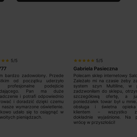
5/5
5/5
r
star
star
star
star
star
star
star
777
Gabriela Pasieczna
m bardzo zadowolony. Przede
Polecam sklep internetowy Sal
stkim od początku uderzyło
Zależało mi na czasie żeby z
 profesjonalne podejście
system szyn Multiline, w p
edającego. Pan ma duże
zadzwoniłam do sklepu, otrz
adczenie i potrafi odpowiednio
szczegółową ofertę, a 
rować i doradzić dzięki czemu
poniedziałek towar był u mnie
nasze wymarzone oświetlenie.
obsługa i świetna opiek
kowo udało się to osiągnąć w
klientem – wszystko zo
woitych pieniądzach.
dokładnie wyjaśnione. Na 
wrócę w przyszłości!