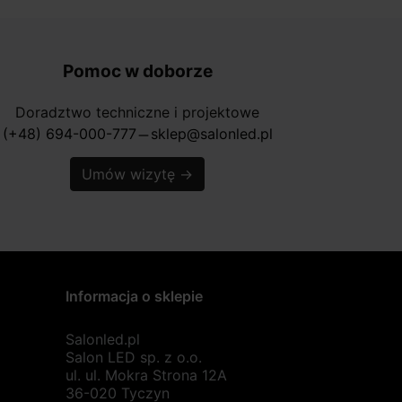
Pomoc w doborze
Doradztwo techniczne i projektowe
(+48) 694-000-777
sklep@salonled.pl
horizontal_rule
Umów wizytę
→
Informacja o sklepie
Salonled.pl
Salon LED sp. z o.o.
ul. ul. Mokra Strona 12A
36-020 Tyczyn