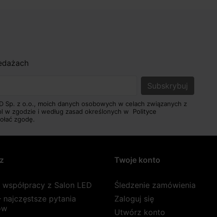
zedażach
D Sp. z o.o., moich danych osobowych w celach związanych z
pl w zgodzie i według zasad określonych w
Polityce
ołać zgodę.
z
Twoje konto
a współpracy z Salon LED
Śledzenie zamówienia
 najczęstsze pytania
Zaloguj się
ów
Utwórz konto