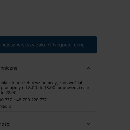
anujesz większy zakup? Negocjuj cenę!
chniczne
tania lub potrzebujesz pomocy, zadzwoń lub
: pracujemy od 8:00 do 18:00, odpowiedzi na e-
do 22:00.
00 777
,
+48 799 220 777
nled.pl
ności