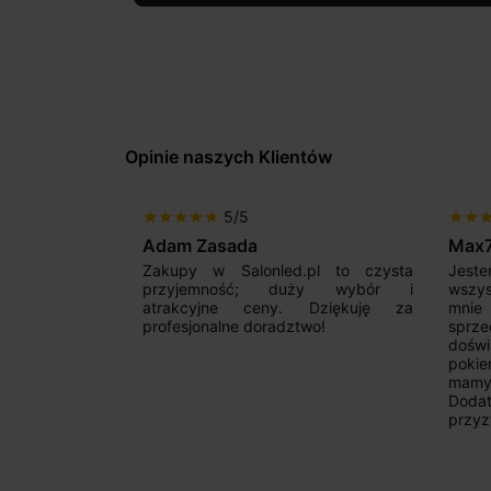
Opinie naszych Klientów
5/5
star
star
star
star
star
star
star
sta
Adam Zasada
Max
alny sklep,
Zakupy w Salonled.pl to czysta
Jeste
niam fachową
przyjemność; duży wybór i
wszy
 wyborze
atrakcyjne ceny. Dziękuję za
mnie
Zdecydowanie
profesjonalne doradztwo!
sprz
doświ
pokie
mamy 
Dodat
przyz