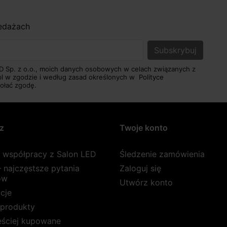
zedażach
D Sp. z o.o., moich danych osobowych w celach związanych z
pl w zgodzie i według zasad określonych w
Polityce
ołać zgodę.
z
Twoje konto
a współpracy z Salon LED
Śledzenie zamówienia
 najczęstsze pytania
Zaloguj się
ów
Utwórz konto
cje
produkty
ęściej kupowane