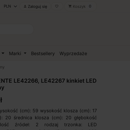
0
Zaloguj się
Koszyk

favorite_border
shopping_cart
D
Marki
Bestsellery
Wyprzedaże
rny
NTE LE42266, LE42267 kinkiet LED
ny
ł
sokość (cm): 59 wysokość klosza (cm): 17
): 20 średnica klosza (cm): 20 głębokość
lość źródeł: 2 rodzaj trzonka: LED