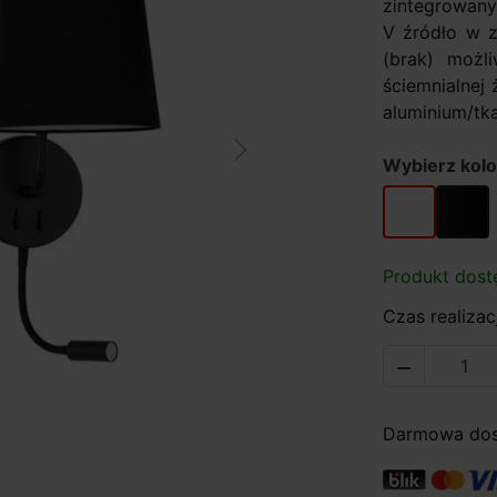
zintegrowany
V źródło w z
(brak) możl
ściemnialnej 
aluminium/tk
Next
Wybierz kolo
biały
czarny
Produkt dost
Czas realizacj

Darmowa dost