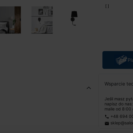
Pl
Wsparcie te
Jeśli masz py
napisz do nas
maile od 8:00 
+48 694 0
phone
sklep@salo
email