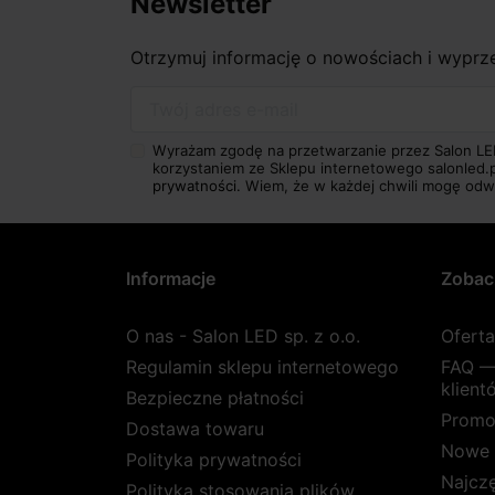
Newsletter
Otrzymuj informację o nowościach i wypr
Twój adres e-mail
Wyrażam zgodę na przetwarzanie przez Salon LE
korzystaniem ze Sklepu internetowego salonled.
prywatności.
Wiem, że w każdej chwili mogę odw
Informacje
Zobac
O nas - Salon LED sp. z o.o.
Ofert
Regulamin sklepu internetowego
FAQ —
klient
Bezpieczne płatności
Promo
Dostawa towaru
Nowe 
Polityka prywatności
Najcz
Polityka stosowania plików