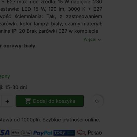
 + E27 max moc źródła: 15 W napięcie: 230
estawie: LED 15 W, 190 lm, 3000 K + E27
iwość ściemniania: Tak, z zastosowaniem
żarówki. kolor lampy: biały, czarny materiał:
anina IP: 20 Brak żarówki E27 w komplecie
Więcej
expand_more
r oprawy: biały
ępny
i: 15-30 dni

Dodaj do koszyka

favorite_border
awa od 1000pln. Szybkie płatności online.