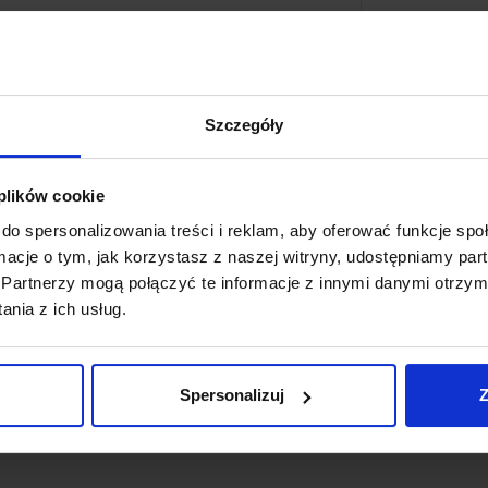
Metody płat
Koszt dosta
Szczegóły
00 K + E27 (brak)
Zapytaj o p
 plików cookie
niem ściemnialnej żarówki.
do spersonalizowania treści i reklam, aby oferować funkcje sp
ormacje o tym, jak korzystasz z naszej witryny, udostępniamy p
Partnerzy mogą połączyć te informacje z innymi danymi otrzym
nia z ich usług.
Spersonalizuj
Z