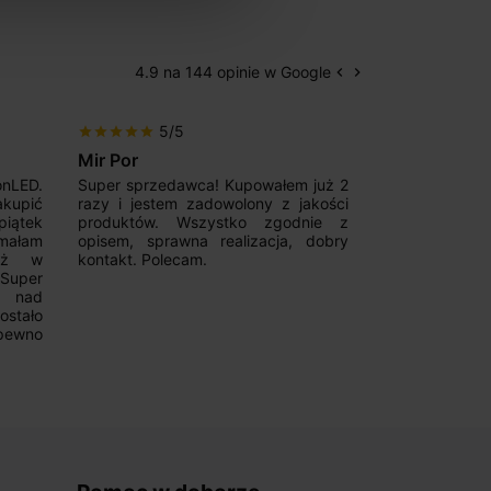
4.9 na 144 opinie w Google
keyboard_arrow_left
keyboard_arrow_right
Poprzedni
Następny
5/5
5/5
star
star
star
star
star
star
star
star
star
star
Mir Por
Patryk123
onLED.
Super sprzedawca! Kupowałem już 2
Szybka real
akupić
razy i jestem zadowolony z jakości
konkurencyjn
iątek
produktów. Wszystko zgodnie z
pomoc w 
ymałam
opisem, sprawna realizacja, dobry
magnetycznyc
już w
kontakt. Polecam.
wyboru. Z p
.Super
ponownie.
a nad
stało
pewno