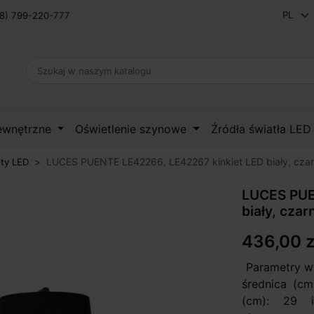
8) 799-220-777
zewnętrzne
Oświetlenie szynowe
Źródła światła LE
LUCES PUENTE LE42266, LE42267 kinkiet LED biały, cza
ety LED
LUCES PUE
biały, czar
436,00 z
Parametry wy
średnica (cm
(cm): 29 i