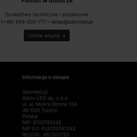
Pomoc w doborze
Doradztwo techniczne i projektowe
(+48) 694-000-777
sklep@salonled.pl
horizontal_rule
Umów wizytę
→
Informacja o sklepie
Salonled.pl
Salon LED sp. z o.o.
ul. ul. Mokra Strona 12A
36-020 Tyczyn
Polska
NIP: 8133781242
NIP EU: PL8133781242
REGON: 380303750