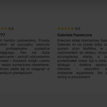
5/5
5/5
r
star
star
star
star
star
star
star
777
Gabriela Pasieczna
m bardzo zadowolony. Przede
Polecam sklep internetowy Sal
stkim od początku uderzyło
Zależało mi na czasie żeby z
 profesjonalne podejście
system szyn Multiline, w p
edającego. Pan ma duże
zadzwoniłam do sklepu, otrz
adczenie i potrafi odpowiednio
szczegółową ofertę, a 
rować i doradzić dzięki czemu
poniedziałek towar był u mnie
nasze wymarzone oświetlenie.
obsługa i świetna opiek
kowo udało się to osiągnąć w
klientem – wszystko zo
woitych pieniądzach.
dokładnie wyjaśnione. Na 
wrócę w przyszłości!