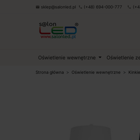
sklep@salonled.pl
(+48) 694-000-777
(+4

phone
phone
Oświetlenie wewnętrzne
Oświetlenie 
Strona główna
Oświetlenie wewnętrzne
Kinki