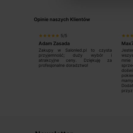
Opinie naszych Klientów
5/5
star
star
star
star
star
star
star
sta
Adam Zasada
Max
alny sklep,
Zakupy w Salonled.pl to czysta
Jeste
niam fachową
przyjemność; duży wybór i
wszy
 wyborze
atrakcyjne ceny. Dziękuję za
mnie
Zdecydowanie
profesjonalne doradztwo!
sprz
doświ
pokie
mamy 
Dodat
przyz