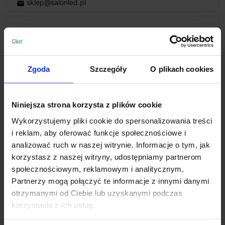
sklep@salonled.pl
email
Metody płatności
Zgoda
Szczegóły
O plikach cookies
Koszt dostawy
Niniejsza strona korzysta z plików cookie
Zapytaj o produkt
Wykorzystujemy pliki cookie do spersonalizowania treści
i reklam, aby oferować funkcje społecznościowe i
analizować ruch w naszej witrynie. Informacje o tym, jak
korzystasz z naszej witryny, udostępniamy partnerom
Opis
społecznościowym, reklamowym i analitycznym.
Partnerzy mogą połączyć te informacje z innymi danymi
ELKIM HOTELS 417H
przeznaczony do montażu
otrzymanymi od Ciebie lub uzyskanymi podczas
pionowego kinkiet ledowy z gniazdem USB i ładowarką
korzystania z ich usług.
indukcyjną. Posiada regulowany reflektorek o mocy 3W