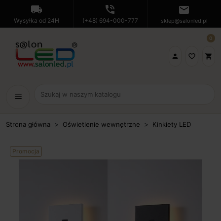
local_shipping
phone_in_talk
mail
Wysyłka od 24H
(+48) 694-000-777
sklep@salonled.pl
0

favorite_border
shopping_cart
menu
Strona główna
Oświetlenie wewnętrzne
Kinkiety LED
Promocja