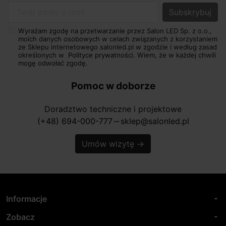
Twój adres e-mail
Wyrażam zgodę na przetwarzanie przez Salon LED Sp. z o.o.,
moich danych osobowych w celach związanych z korzystaniem
ze Sklepu internetowego salonled.pl w zgodzie i według zasad
określonych w
Polityce prywatności.
Wiem, że w każdej chwili
mogę odwołać zgodę.
Pomoc w doborze
Doradztwo techniczne i projektowe
(+48) 694-000-777
sklep@salonled.pl
horizontal_rule
Umów wizytę
→
Informacje
arrow_drop_down
Zobacz
arrow_drop_down