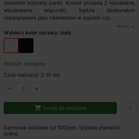
dowolnie wybrany punkt. Kinkiet posiada 2 niezależne,
wbudowane włączniki, będzie doskonałym
rozwiązaniem jako oświetlenie w sypialni czy...
Więcej
expand_more
Wybierz kolor oprawy: biały
biały
czarny
Produkt dostępny
Czas realizacji: 2-10 dni



Dodaj do koszyka
favorite_border
Darmowa dostawa od 1000pln. Szybkie płatności
online.