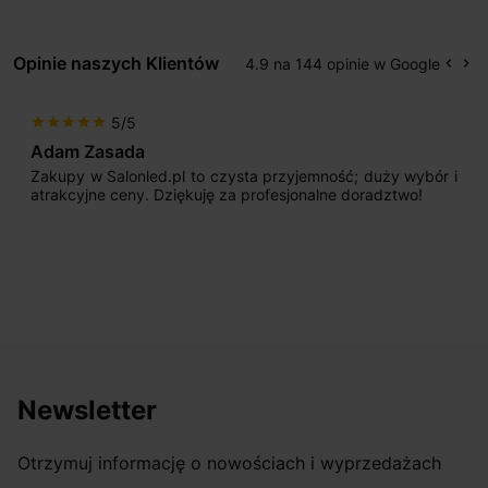
Opinie naszych Klientów
4.9 na 144 opinie w Google
keyboard_arrow_left
keyboard_arrow_right
Popr
Na
5/5
star
star
star
star
star
Adam Zasada
Zakupy w Salonled.pl to czysta przyjemność; duży wybór i
atrakcyjne ceny. Dziękuję za profesjonalne doradztwo!
Newsletter
Otrzymuj informację o nowościach i wyprzedażach