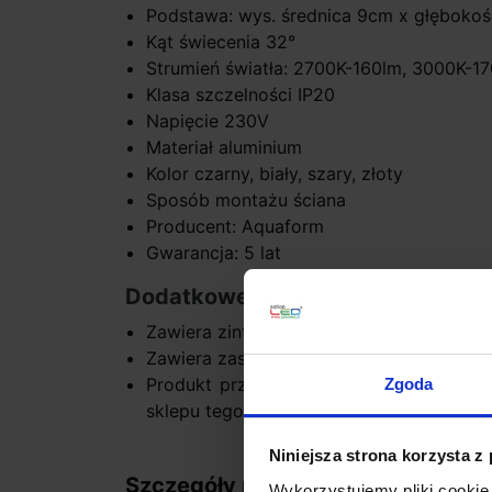
Podstawa: wys. średnica 9cm x głęboko
Kąt świecenia 32°
Strumień światła: 2700K-160lm, 3000K-1
Klasa szczelności IP20
Napięcie 230V
Materiał aluminium
Kolor czarny, biały, szary, złoty
Sposób montażu ściana
Producent: Aquaform
Gwarancja: 5 lat
Dodatkowe informacje:
Zawiera zintegrowane źródło światła LE
Zawiera zasilacz
Produkt przygotowywany na indywidual
Zgoda
sklepu tego typu towary nie podlegają 
Niniejsza strona korzysta z
Szczegóły produktu
Wykorzystujemy pliki cookie 