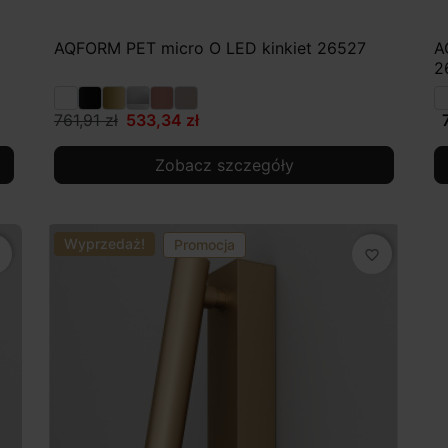
AQFORM PET micro O LED kinkiet 26527
A
2
761,91 zł
533,34 zł
Zobacz szczegóły
Wyprzedaż!
Promocja
favorite_border