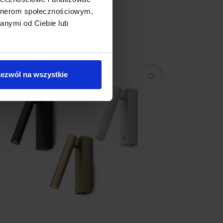
artnerom społecznościowym,
anymi od Ciebie lub
ezwól na wszystkie
favorite_border