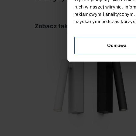
ruch w naszej witrynie. Inf
reklamowym i analitycznym. 
uzyskanymi podczas korzysta
Zobacz także
Odmowa
favorite_border