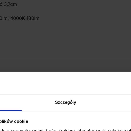
ść 3,7cm
70lm, 4000K-180lm
D
ne zamówienie. Zgodnie z regulaminem
Szczegóły
zwrotom
 plików cookie
do spersonalizowania treści i reklam, aby oferować funkcje sp