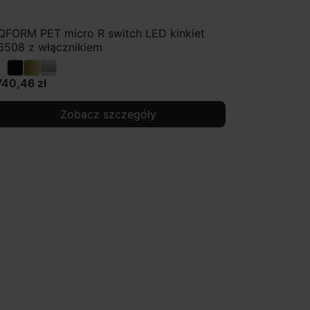
QFORM PET micro R switch LED kinkiet
6508 z włącznikiem
740,46 zł
Zobacz szczegóły