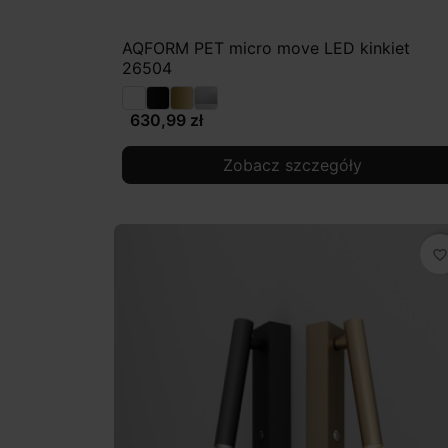
AQFORM PET micro move LED kinkiet
26504
630,99 zł
Zobacz szczegóły
favorite_border