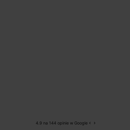
4.9 na 144 opinie w Google
keyboard_arrow_left
keyboard_arrow_right
Poprzedni
Następny