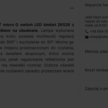
Wsparcie te
Jeśli masz py
napisz do nas
 micro O switch LED kinkiet 26526 z
maile od 8:00 
ikiem na obudowie.
Lampa wykonana
+48 694 0
phone
 kolor, posiada możliwość regulacji
sklep@salo
email
 do 300° i wychylenie do 90°. Można go
w miejscu przeznaczonym do czytania,
Metody płat
ze światłem skupionym, które można
, jeżeli regulowanie reflektorka jest
ma niewielki rozmiar. Dobrze oświetli
Koszt dosta
 nie rozświetli zanadto przestrzeni wokół
Zapytaj o p