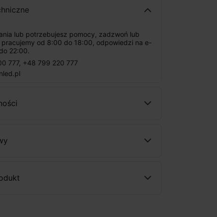
chniczne
tania lub potrzebujesz pomocy, zadzwoń lub
: pracujemy od 8:00 do 18:00, odpowiedzi na e-
do 22:00.
00 777
,
+48 799 220 777
nled.pl
ności
wy
rodukt