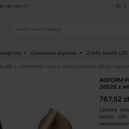
8) 799-220-777
zewnętrzne
Oświetlenie szynowe
Źródła światła LE
AQFORM PET micro O switch LED kinkiet 26526 z włączn
ety LED
AQFORM PET
26526 z w
767,52 zł
Lampka led
switch LED
wbudowany