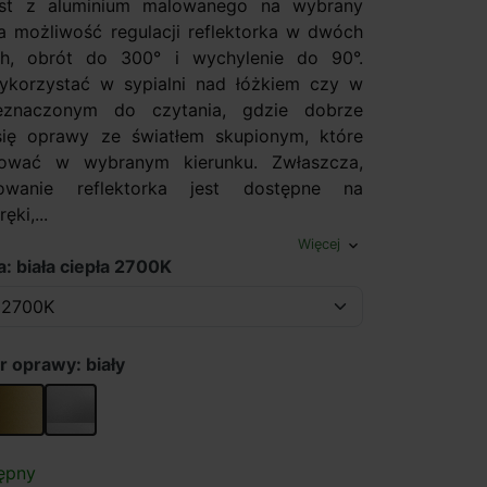
st z aluminium malowanego na wybrany
da możliwość regulacji reflektorka w dwóch
ch, obrót do 300° i wychylenie do 90°.
korzystać w sypialni nad łóżkiem czy w
eznaczonym do czytania, gdzie dobrze
się oprawy ze światłem skupionym, które
ować w wybranym kierunku. Zwłaszcza,
lowanie reflektorka jest dostępne na
ęki,...
Więcej
expand_more
: biała ciepła 2700K
r oprawy: biały
złoty
szary
ępny