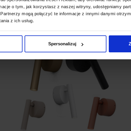
ormacje o tym, jak korzystasz z naszej witryny, udostępniamy p
Partnerzy mogą połączyć te informacje z innymi danymi otrzym
nia z ich usług.
Wyprzedaż!
Promocja
Spersonalizuj
Z
favorite_border