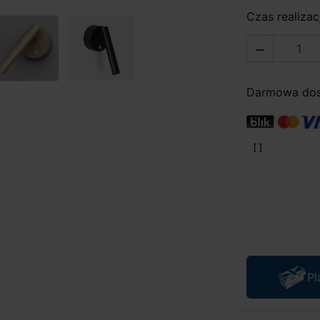
Czas realizacj

Darmowa dost
Pl