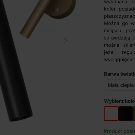
wykonana je
kolor, posia
płaszczyzna
Można go wy
miejscu prz
sprawdzają 
Next
można skier
jeżeli regu
wyciągnięcie r
Barwa światła
Wybierz kolo
biały
czarny
Produkt dost