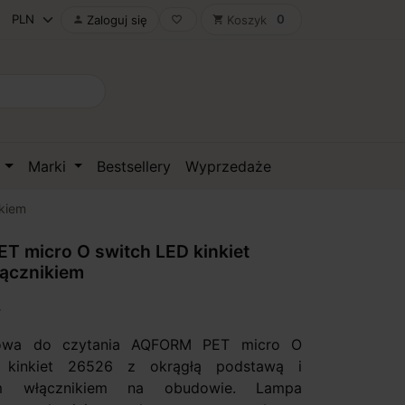
0
Zaloguj się
Koszyk

favorite_border
shopping_cart
D
Marki
Bestsellery
Wyprzedaże
ikiem
 micro O switch LED kinkiet
łącznikiem
owa do czytania AQFORM PET micro O
 kinkiet 26526 z okrągłą podstawą i
m włącznikiem na obudowie. Lampa