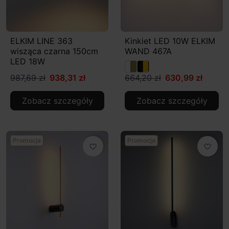
ELKIM LINE 363
Kinkiet LED 10W ELKIM
wisząca czarna 150cm
WAND 467A
LED 18W
987,69 zł
938,31 zł
664,20 zł
630,99 zł
Zobacz szczegóły
Zobacz szczegóły
Promocja
Promocja
favorite_border
favorite_border