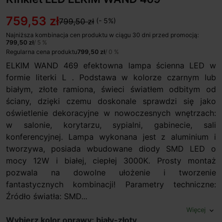
759,53 zł
799,50 zł
(- 5%)
Najniższa kombinacja cen produktu w ciągu 30 dni przed promocją:
799,50 zł
/ 5 %
Regularna cena produktu
799,50 zł
/ 0 %
ELKIM WAND 469 efektowna lampa ścienna LED w
formie literki L . Podstawa w kolorze czarnym lub
białym, złote ramiona, świeci światłem odbitym od
ściany, dzięki czemu doskonale sprawdzi się jako
oświetlenie dekoracyjne w nowoczesnych wnętrzach:
w salonie, korytarzu, sypialni, gabinecie, sali
konferencyjnej. Lampa wykonana jest z aluminium i
tworzywa, posiada wbudowane diody SMD LED o
mocy 12W i białej, ciepłej 3000K. Prosty montaż
pozwala na dowolne ułożenie i tworzenie
fantastycznych kombinacji! Parametry techniczne:
Źródło światła: SMD...
Więcej
expand_more
Wybierz kolor oprawy: biały-złoty