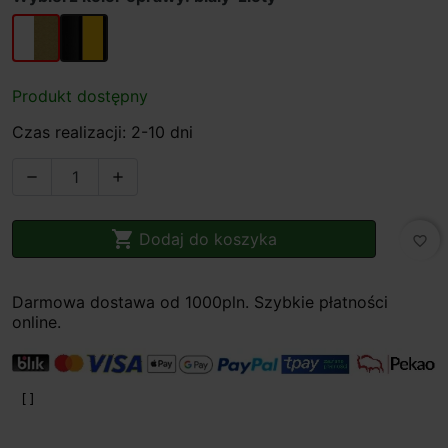
biały-złoty
czarny-złoty
Produkt dostępny
Czas realizacji: 2-10 dni



Dodaj do koszyka
favorite_border
Darmowa dostawa od 1000pln. Szybkie płatności
online.