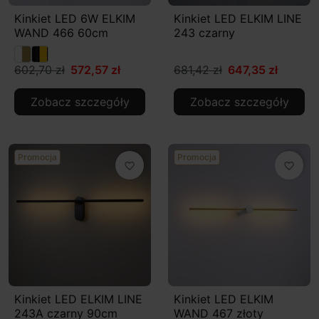
Kinkiet LED 6W ELKIM
Kinkiet LED ELKIM LINE
WAND 466 60cm
243 czarny
602,70 zł
572,57 zł
681,42 zł
647,35 zł
Zobacz szczegóły
Zobacz szczegóły
Promocja
Promocja
favorite_border
favorite_border
Kinkiet LED ELKIM LINE
Kinkiet LED ELKIM
243A czarny 90cm
WAND 467 złoty