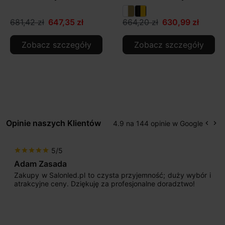
681,42 zł
647,35 zł
664,20 zł
630,99 zł
Zobacz szczegóły
Zobacz szczegóły
Opinie naszych Klientów
4.9 na 144 opinie w Google
keyboard_arrow_left
keyboard_arrow_right
Popr
Na
5/5
star
star
star
star
star
Adam Zasada
Zakupy w Salonled.pl to czysta przyjemność; duży wybór i
atrakcyjne ceny. Dziękuję za profesjonalne doradztwo!