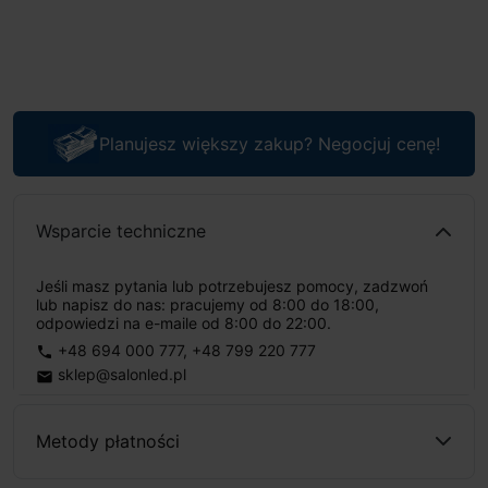
Planujesz większy zakup? Negocjuj cenę!
Wsparcie techniczne
Jeśli masz pytania lub potrzebujesz pomocy, zadzwoń
lub napisz do nas: pracujemy od 8:00 do 18:00,
odpowiedzi na e-maile od 8:00 do 22:00.
+48 694 000 777
,
+48 799 220 777
phone
sklep@salonled.pl
email
Metody płatności