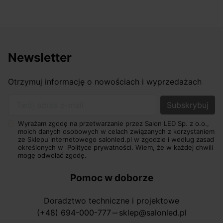
Newsletter
Otrzymuj informację o nowościach i wyprzedażach
Twój adres e-mail
Wyrażam zgodę na przetwarzanie przez Salon LED Sp. z o.o.,
moich danych osobowych w celach związanych z korzystaniem
ze Sklepu internetowego salonled.pl w zgodzie i według zasad
określonych w
Polityce prywatności.
Wiem, że w każdej chwili
mogę odwołać zgodę.
Pomoc w doborze
Doradztwo techniczne i projektowe
(+48) 694-000-777
sklep@salonled.pl
horizontal_rule