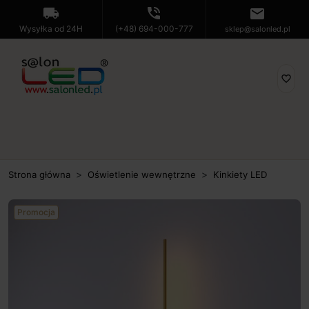
local_shipping
phone_in_talk
mail
Wysyłka od 24H
(+48) 694-000-777
sklep@salonled.pl
favorite_border
Strona główna
Oświetlenie wewnętrzne
Kinkiety LED
Promocja