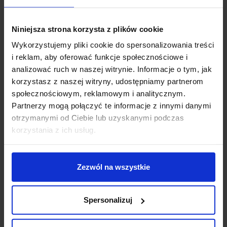
mocy 12W i białej, ciepłej 3000K. Prosty montaż
pozwala na dowolne ułożenie i tworzenie
Niniejsza strona korzysta z plików cookie
fantastycznych kombinacji!
Wykorzystujemy pliki cookie do spersonalizowania treści
Parametry techniczne:
i reklam, aby oferować funkcje społecznościowe i
Źródło światła: SMD LED 12W
analizować ruch w naszej witrynie. Informacje o tym, jak
Sposób montażu: ścienny
korzystasz z naszej witryny, udostępniamy partnerom
Wymiary: długość 76cm, wysokość 54cm, głębokość
społecznościowym, reklamowym i analitycznym.
12cm
Partnerzy mogą połączyć te informacje z innymi danymi
Średnica rurki: 1,25cm
otrzymanymi od Ciebie lub uzyskanymi podczas
Materiał wykonania: aluminium + tworzywo
korzystania z ich usług.
Kolor wykończenia: czarny+złoty, biały+złoty
Strumień świetlny: 1000lm
Barwa światła: biała ciepła 3000K
Zezwól na wszystkie
Kąt świecenia: 120º
Zasilanie: 230V
Spersonalizuj
Zasilacz: wewnętrzny, wbudowany
Klasa ochrony: I