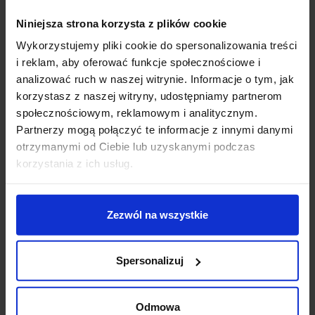
wbudowane diody SMD LED o mocy 10W i białej ciepłej
Niniejsza strona korzysta z plików cookie
barwie 3000K.
Wykorzystujemy pliki cookie do spersonalizowania treści
Parametry techniczne:
i reklam, aby oferować funkcje społecznościowe i
Źródło światła: SMD LED 10W
analizować ruch w naszej witrynie. Informacje o tym, jak
Sposób montażu: ścienny
korzystasz z naszej witryny, udostępniamy partnerom
Wymiary: długość 91cm, średnica podstawy 6cm,
społecznościowym, reklamowym i analitycznym.
głębokość 12cm
Partnerzy mogą połączyć te informacje z innymi danymi
Średnica rurki: 1,25cm
otrzymanymi od Ciebie lub uzyskanymi podczas
Materiał wykonania: aluminium + tworzywo
korzystania z ich usług.
Kolor wykończenia: czarny+złoty, biały+złoty
Strumień świetlny: 850lm
Barwa światła: biała ciepła 3000K
Zezwól na wszystkie
Kąt świecenia: 120º
Zasilanie: 230V
Spersonalizuj
Zasilacz: wewnętrzny, wbudowany
Klasa ochrony: I
Klasa szczelności: IP20
Odmowa