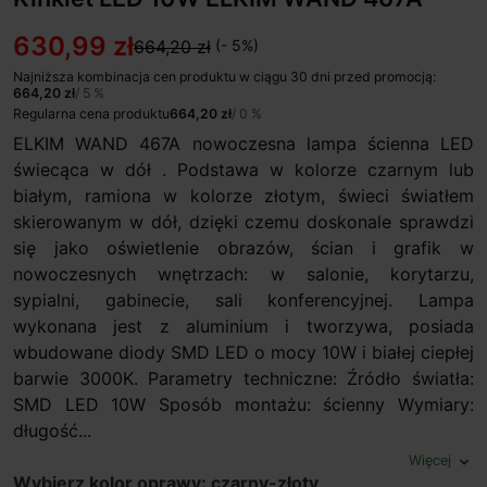
630,99 zł
664,20 zł
(- 5%)
Najniższa kombinacja cen produktu w ciągu 30 dni przed promocją:
664,20 zł
/ 5 %
Regularna cena produktu
664,20 zł
/ 0 %
ELKIM WAND 467A nowoczesna lampa ścienna LED
świecąca w dół . Podstawa w kolorze czarnym lub
białym, ramiona w kolorze złotym, świeci światłem
skierowanym w dół, dzięki czemu doskonale sprawdzi
się jako oświetlenie obrazów, ścian i grafik w
nowoczesnych wnętrzach: w salonie, korytarzu,
sypialni, gabinecie, sali konferencyjnej. Lampa
wykonana jest z aluminium i tworzywa, posiada
wbudowane diody SMD LED o mocy 10W i białej ciepłej
barwie 3000K. Parametry techniczne: Źródło światła:
SMD LED 10W Sposób montażu: ścienny Wymiary:
długość...
Więcej
expand_more
Wybierz kolor oprawy: czarny-złoty