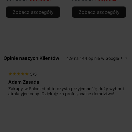
Zobacz szczegóły
Zobacz szczegóły
Opinie naszych Klientów
4.9 na 144 opinie w Google
keyboard_arrow_left
keyboard_arrow_right
Popr
Na
5/5
star
star
star
star
star
Adam Zasada
Zakupy w Salonled.pl to czysta przyjemność; duży wybór i
atrakcyjne ceny. Dziękuję za profesjonalne doradztwo!