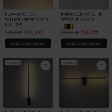
ELKIM LINE 363
Kinkiet LED 6W ELKIM
wisząca czarna 150cm
WAND 466 60cm
LED 18W
987,69 zł
938,31 zł
602,70 zł
572,57 zł
Zobacz szczegóły
Zobacz szczegóły
Promocja
Promocja
favorite_border
favorite_border