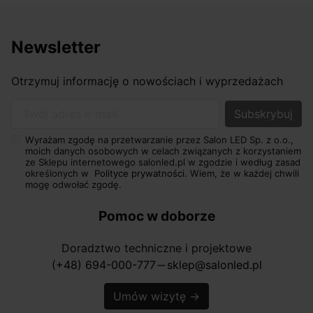
Newsletter
Otrzymuj informację o nowościach i wyprzedażach
Twój adres e-mail
Wyrażam zgodę na przetwarzanie przez Salon LED Sp. z o.o.,
moich danych osobowych w celach związanych z korzystaniem
ze Sklepu internetowego salonled.pl w zgodzie i według zasad
określonych w
Polityce prywatności.
Wiem, że w każdej chwili
mogę odwołać zgodę.
Pomoc w doborze
Doradztwo techniczne i projektowe
(+48) 694-000-777
sklep@salonled.pl
horizontal_rule
Umów wizytę
→