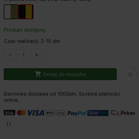
biały-złoty
czarny-złoty
Produkt dostępny
Czas realizacji: 2-10 dni



Dodaj do koszyka
favorite_border
Darmowa dostawa od 1000pln. Szybkie płatności
online.