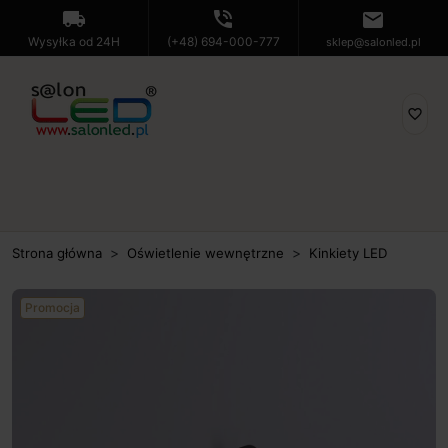
local_shipping
phone_in_talk
mail
Wysyłka od 24H
(+48) 694-000-777
sklep@salonled.pl
favorite_border
Strona główna
Oświetlenie wewnętrzne
Kinkiety LED
Promocja