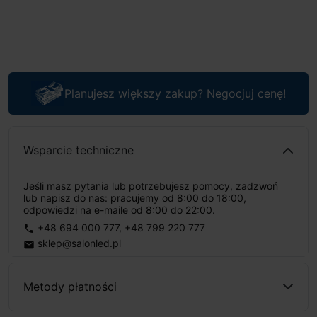
Planujesz większy zakup? Negocjuj cenę!
Wsparcie techniczne
Jeśli masz pytania lub potrzebujesz pomocy, zadzwoń
lub napisz do nas: pracujemy od 8:00 do 18:00,
odpowiedzi na e-maile od 8:00 do 22:00.
+48 694 000 777
,
+48 799 220 777
phone
sklep@salonled.pl
email
Metody płatności