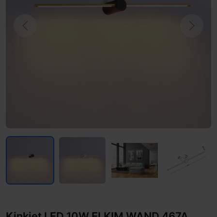
Previous
Next
Kinkiet LED 10W ELKIM WAND 467A