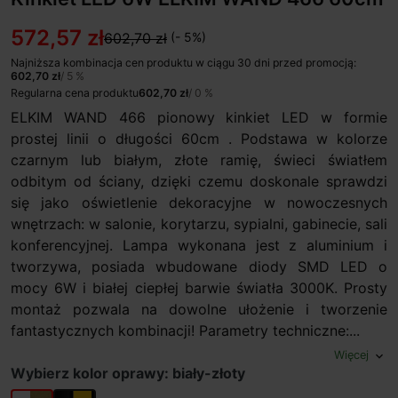
572,57 zł
602,70 zł
(- 5%)
Najniższa kombinacja cen produktu w ciągu 30 dni przed promocją:
602,70 zł
/ 5 %
Regularna cena produktu
602,70 zł
/ 0 %
ELKIM WAND 466 pionowy kinkiet LED w formie
prostej linii o długości 60cm . Podstawa w kolorze
czarnym lub białym, złote ramię, świeci światłem
odbitym od ściany, dzięki czemu doskonale sprawdzi
się jako oświetlenie dekoracyjne w nowoczesnych
wnętrzach: w salonie, korytarzu, sypialni, gabinecie, sali
konferencyjnej. Lampa wykonana jest z aluminium i
tworzywa, posiada wbudowane diody SMD LED o
mocy 6W i białej ciepłej barwie światła 3000K. Prosty
montaż pozwala na dowolne ułożenie i tworzenie
fantastycznych kombinacji! Parametry techniczne:...
Więcej
expand_more
Wybierz kolor oprawy: biały-złoty
biały-złoty
czarny-złoty