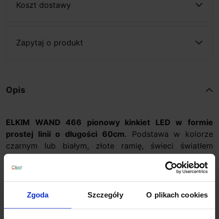
Koszt dostawy
Zapytaj o produkt
Opis
ELKIM WAND 466 pionowy kinkiet LED w formie
prostej linii o długości 60cm
. Podstawa w kolorze
czarnym lub białym, złote ramię, świeci światłem
odbitym od ściany, dzięki czemu doskonale sprawdzi
się jako oświetlenie dekoracyjne w nowoczesnych
wnętrzach: w salonie, korytarzu, sypialni, gabinecie, sali
konferencyjnej. Lampa wykonana jest z aluminium i
Zgoda
Szczegóły
O plikach cookies
tworzywa, posiada wbudowane diody SMD LED o
mocy 6W i białej ciepłej barwie światła 3000K. Prosty