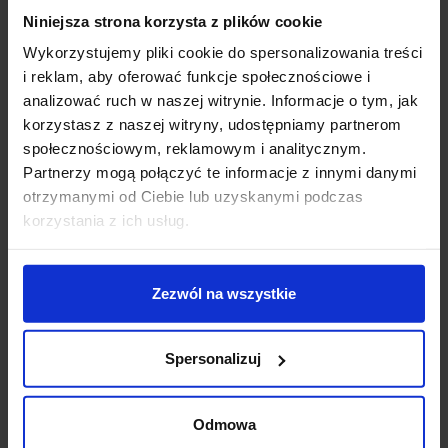
montaż pozwala na dowolne ułożenie i tworzenie
Niniejsza strona korzysta z plików cookie
fantastycznych kombinacji!
Wykorzystujemy pliki cookie do spersonalizowania treści
i reklam, aby oferować funkcje społecznościowe i
Parametry techniczne:
analizować ruch w naszej witrynie. Informacje o tym, jak
Źródło światła: SMD LED 6W
korzystasz z naszej witryny, udostępniamy partnerom
Sposób montażu: ścienny
społecznościowym, reklamowym i analitycznym.
Wymiary: wysokość 60cm, głębokość 12cm
Partnerzy mogą połączyć te informacje z innymi danymi
Średnica rurki: 1,25cm
otrzymanymi od Ciebie lub uzyskanymi podczas
Materiał wykonania: aluminium + tworzywo
korzystania z ich usług.
Kolor wykończenia: czarny+złoty, biały+złoty
Strumień świetlny: 500lm
Barwa światła: biała ciepła 3000K
Zezwól na wszystkie
Kąt świecenia: 120º
Zasilanie: 230V
Zasilacz: wewnętrzny, wbudowany
Spersonalizuj
Klasa ochrony: I
Klasa szczelności: IP20
Odmowa
Dodatkowe informacje: