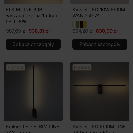
ELKIM LINE 363
Kinkiet LED 10W ELKIM
wisząca czarna 150cm
WAND 467A
LED 18W
987,69 zł
938,31 zł
664,20 zł
630,99 zł
Zobacz szczegóły
Zobacz szczegóły
Promocja
Promocja
Kinkiet LED ELKIM LINE
Kinkiet LED ELKIM LINE
243 czarny
243A czarny 90cm