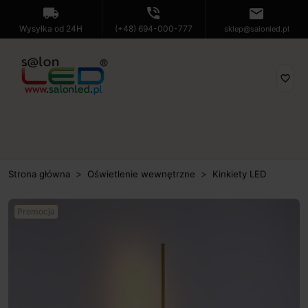
local_shipping
phone_in_talk
mail
Wysyłka od 24H
(+48) 694-000-777
sklep@salonled.pl
favorite_border
Strona główna
Oświetlenie wewnętrzne
Kinkiety LED
Promocja