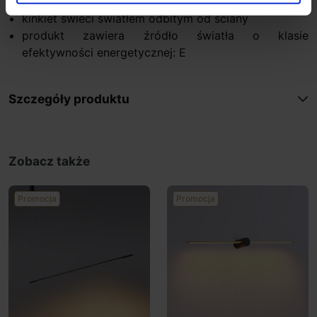
kinkiet świeci światłem odbitym od ściany
produkt zawiera źródło światła o klasie
efektywności energetycznej: E
Szczegóły produktu
Zobacz także
Promocja
Promocja