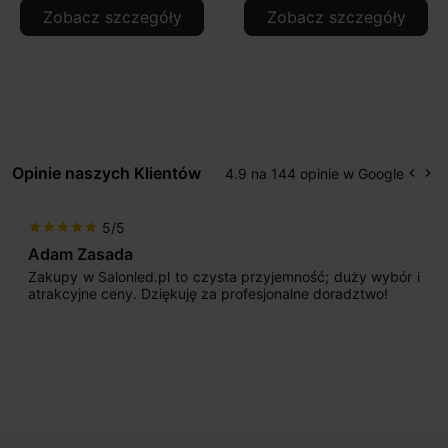
Zobacz szczegóły
Zobacz szczegóły
Opinie naszych Klientów
4.9 na 144 opinie w Google
keyboard_arrow_left
keyboard_arrow_right
Popr
Na
5/5
star
star
star
star
star
Adam Zasada
Zakupy w Salonled.pl to czysta przyjemność; duży wybór i
atrakcyjne ceny. Dziękuję za profesjonalne doradztwo!