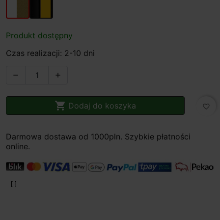
Produkt dostępny
Czas realizacji: 2-10 dni



Dodaj do koszyka
favorite_border
Darmowa dostawa od 1000pln. Szybkie płatności
online.