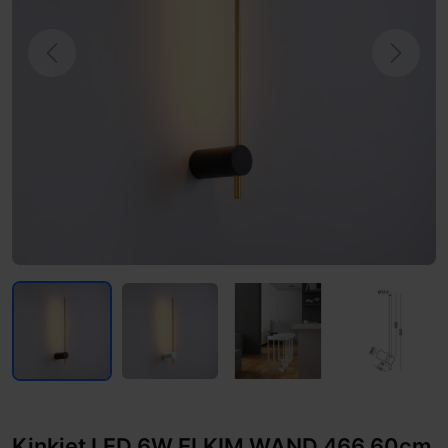
Previous
Next
Kinkiet LED 6W ELKIM WAND 466 60cm