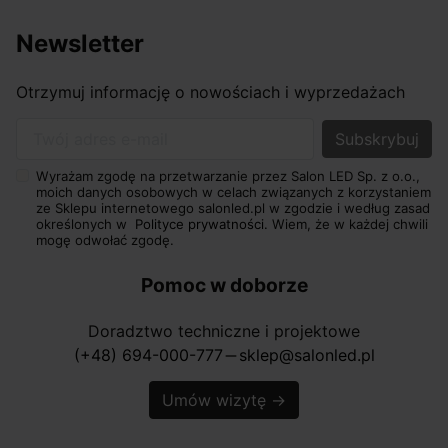
Newsletter
Otrzymuj informację o nowościach i wyprzedażach
Twój adres e-mail
Wyrażam zgodę na przetwarzanie przez Salon LED Sp. z o.o.,
moich danych osobowych w celach związanych z korzystaniem
ze Sklepu internetowego salonled.pl w zgodzie i według zasad
określonych w
Polityce prywatności.
Wiem, że w każdej chwili
mogę odwołać zgodę.
Pomoc w doborze
Doradztwo techniczne i projektowe
(+48) 694-000-777
sklep@salonled.pl
horizontal_rule
Umów wizytę
→