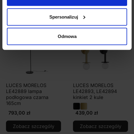
Zobacz także
Spersonalizuj
Odmowa
LUCES MORELOS
LUCES MORELOS
LE42889 lampa
LE42893, LE42894
podłogowa czarna
kinkiet 2 kule
165cm
793,00 zł
439,00 zł
Zobacz szczegóły
Zobacz szczegóły