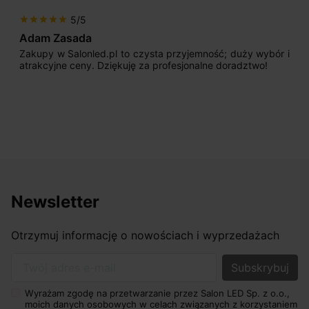
5/5
star
star
star
star
star
Adam Zasada
Zakupy w Salonled.pl to czysta przyjemność; duży wybór i
atrakcyjne ceny. Dziękuję za profesjonalne doradztwo!
Newsletter
Otrzymuj informację o nowościach i wyprzedażach
Twój adres e-mail
Wyrażam zgodę na przetwarzanie przez Salon LED Sp. z o.o.,
moich danych osobowych w celach związanych z korzystaniem