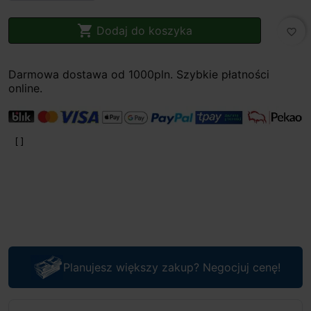

Dodaj do koszyka
favorite_border
Darmowa dostawa od 1000pln. Szybkie płatności
online.
Planujesz większy zakup? Negocjuj cenę!