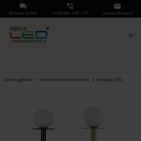
local_shipping
phone_in_talk
mail
Wysyłka od 24H
(+48) 694-000-777
sklep@salonled.pl
favorite_border
Strona główna
Oświetlenie wewnętrzne
Kinkiety LED