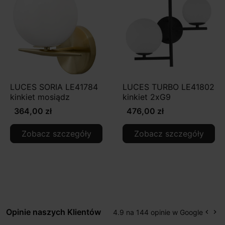
LUCES SORIA LE41784
LUCES TURBO LE41802
kinkiet mosiądz
kinkiet 2xG9
364,00 zł
476,00 zł
Zobacz szczegóły
Zobacz szczegóły
Opinie naszych Klientów
4.9 na 144 opinie w Google
keyboard_arrow_left
keyboard_arrow_right
Popr
Na