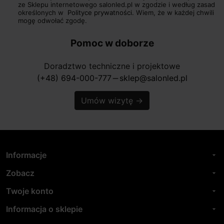
ze Sklepu internetowego salonled.pl w zgodzie i według zasad
określonych w
Polityce prywatności.
Wiem, że w każdej chwili
mogę odwołać zgodę.
Pomoc w doborze
Doradztwo techniczne i projektowe
(+48) 694-000-777
sklep@salonled.pl
horizontal_rule
Umów wizytę
→
Informacje
arrow_drop_down
Zobacz
arrow_drop_down
Twoje konto
arrow_drop_down
Informacja o sklepie
arrow_drop_down