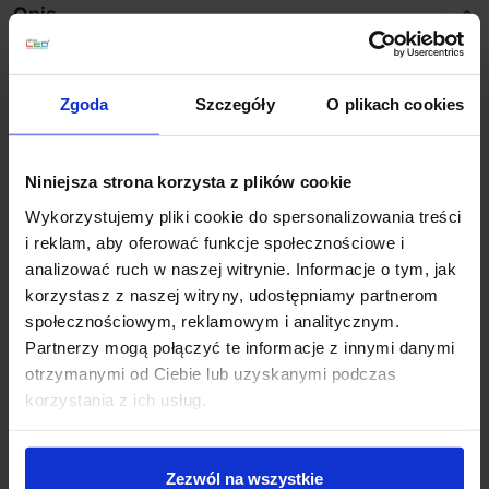
Opis
Parametry:
Zgoda
Szczegóły
O plikach cookies
wysokość (cm): 45
średnica klosza (cm): 10
szerokość (cm): 12
Niniejsza strona korzysta z plików cookie
głębokość (cm): 12
Wykorzystujemy pliki cookie do spersonalizowania treści
rodzaj trzonka: G9 max moc źródła: 5W
i reklam, aby oferować funkcje społecznościowe i
napięcie: 230V
analizować ruch w naszej witrynie. Informacje o tym, jak
źródło w zestawie: Brak
korzystasz z naszej witryny, udostępniamy partnerom
kolor lampy: złoty, czarny
społecznościowym, reklamowym i analitycznym.
materiał: metal, szkło
Partnerzy mogą połączyć te informacje z innymi danymi
IP: 20
otrzymanymi od Ciebie lub uzyskanymi podczas
korzystania z ich usług.
Szczegóły produktu
Zezwól na wszystkie