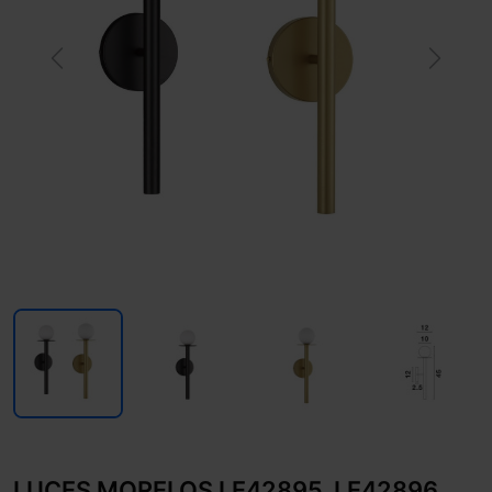
Previous
Next
LUCES MORELOS LE42895, LE42896