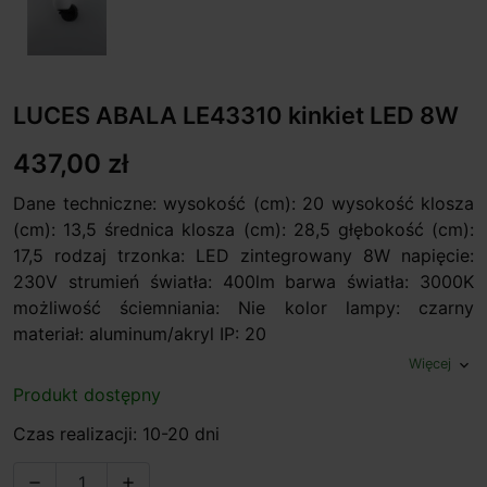
LUCES ABALA LE43310 kinkiet LED 8W
437,00 zł
Dane techniczne: wysokość (cm): 20 wysokość klosza
(cm): 13,5 średnica klosza (cm): 28,5 głębokość (cm):
17,5 rodzaj trzonka: LED zintegrowany 8W napięcie:
230V strumień światła: 400lm barwa światła: 3000K
możliwość ściemniania: Nie kolor lampy: czarny
materiał: aluminum/akryl IP: 20
Więcej
expand_more
Produkt dostępny
Czas realizacji: 10-20 dni

