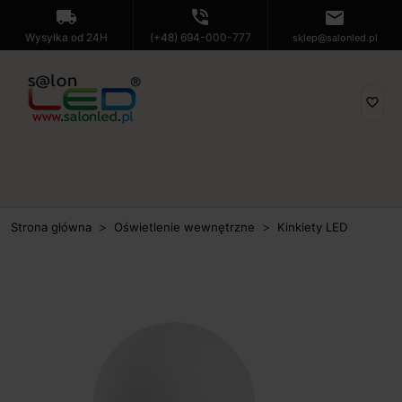
local_shipping
phone_in_talk
mail
Wysyłka od 24H
(+48) 694-000-777
sklep@salonled.pl
favorite_border
Strona główna
Oświetlenie wewnętrzne
Kinkiety LED