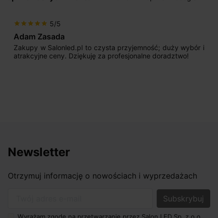
Popr
Na
5/5
star
star
star
star
star
Adam Zasada
Zakupy w Salonled.pl to czysta przyjemność; duży wybór i
atrakcyjne ceny. Dziękuję za profesjonalne doradztwo!
Newsletter
Otrzymuj informację o nowościach i wyprzedażach
Twój adres e-mail
Wyrażam zgodę na przetwarzanie przez Salon LED Sp. z o.o.,