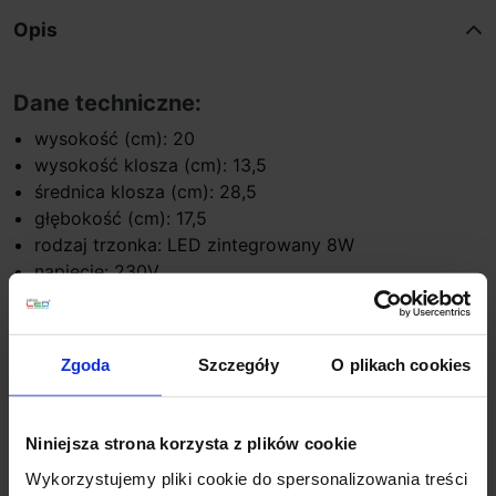
Opis
Dane techniczne:
wysokość (cm): 20
wysokość klosza (cm): 13,5
średnica klosza (cm): 28,5
głębokość (cm): 17,5
rodzaj trzonka: LED zintegrowany 8W
napięcie: 230V
strumień światła: 400lm
barwa światła: 3000K
możliwość ściemniania: Nie
Zgoda
Szczegóły
O plikach cookies
kolor lampy: czarny
materiał: aluminum/akryl
IP: 20
Niniejsza strona korzysta z plików cookie
Wykorzystujemy pliki cookie do spersonalizowania treści