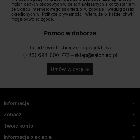
moich danych osobowych w celach związanych z korzystaniem
ze Sklepu internetowego salonled.pl w zgodzie i według zasad
określonych w
Polityce prywatności.
Wiem, że w każdej chwili
mogę odwołać zgodę.
Pomoc w doborze
Doradztwo techniczne i projektowe
(+48) 694-000-777
sklep@salonled.pl
horizontal_rule
Umów wizytę
→
Informacje
arrow_drop_down
Zobacz
arrow_drop_down
Twoje konto
arrow_drop_down
Informacja o sklepie
arrow_drop_down