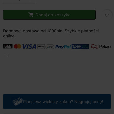

Dodaj do koszyka
favorite_border
Darmowa dostawa od 1000pln. Szybkie płatności
online.
Planujesz większy zakup? Negocjuj cenę!