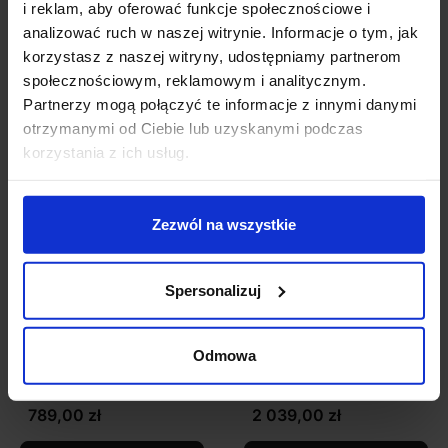
Szczegóły produktu
i reklam, aby oferować funkcje społecznościowe i
analizować ruch w naszej witrynie. Informacje o tym, jak
korzystasz z naszej witryny, udostępniamy partnerom
społecznościowym, reklamowym i analitycznym.
Zobacz także
Partnerzy mogą połączyć te informacje z innymi danymi
otrzymanymi od Ciebie lub uzyskanymi podczas
korzystania z ich usług.
Zezwól na wszystkie
Spersonalizuj
LUCES ABALA
LUCES ABALA
Odmowa
LE43308 lampa
LE43309 lampa
wisząca 16W
wisząca 49W
789,00 zł
2 039,00 zł