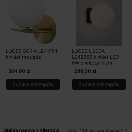
LUCES SORIA LE41784
LUCES UBEDA
kinkiet mosiądz
LE42966 kinkiet LED
6W z włącznikiem
364,00 zł
299,00 zł
Zobacz szczegóły
Zobacz szczegóły
Opinie naszych Klientów
4.9 na 144 opinie w Google
keyboard_arrow_left
keyboard_arrow_right