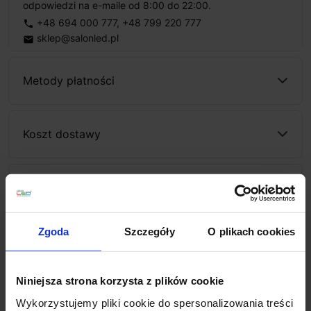
odpowiedzi na e-maile od 8:00 do 22:00.
+48 694 000 777
,
+48 799 220 777
phone
sklep@salonled.pl
email
Metody płatności
Koszt dostawy
Zapytaj o produkt
Zgoda
Szczegóły
O plikach cookies
Opis
Niniejsza strona korzysta z plików cookie
Dane techniczne:
Wykorzystujemy pliki cookie do spersonalizowania treści