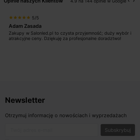
Opinie naszych Klientów
4.9 na 144 opinie w Google
keyboard_arrow_left
keyboard_arrow_right
Popr
Na
5/5
star
star
star
star
star
Adam Zasada
Zakupy w Salonled.pl to czysta przyjemność; duży wybór i
atrakcyjne ceny. Dziękuję za profesjonalne doradztwo!
Newsletter
Otrzymuj informację o nowościach i wyprzedażach
Twój adres e-mail