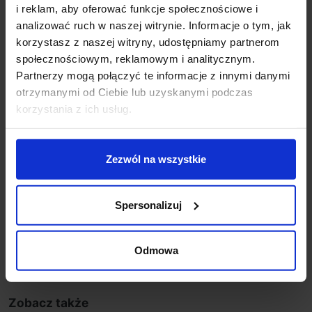
i reklam, aby oferować funkcje społecznościowe i
wysokość (cm): 31
analizować ruch w naszej witrynie. Informacje o tym, jak
szerokość (cm): 10
korzystasz z naszej witryny, udostępniamy partnerom
głębokość (cm): 11
społecznościowym, reklamowym i analitycznym.
ilość źródeł: 2
Partnerzy mogą połączyć te informacje z innymi danymi
rodzaj trzonka: G9
otrzymanymi od Ciebie lub uzyskanymi podczas
max moc źródła: 5W
korzystania z ich usług.
napięcie: 230V
możliwość ściemniania: Tak, z zastosowaniem
ściemnialnej żarówki.
Zezwól na wszystkie
kolor lampy: czarny
materiał: metal/szkło
IP: 20
Spersonalizuj
Szczegóły produktu
Odmowa
Zobacz także