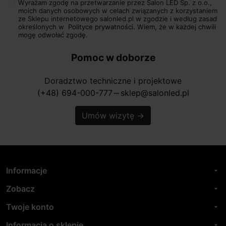
Wyrażam zgodę na przetwarzanie przez Salon LED Sp. z o.o.,
moich danych osobowych w celach związanych z korzystaniem
ze Sklepu internetowego salonled.pl w zgodzie i według zasad
określonych w
Polityce prywatności.
Wiem, że w każdej chwili
mogę odwołać zgodę.
Pomoc w doborze
Doradztwo techniczne i projektowe
(+48) 694-000-777
sklep@salonled.pl
horizontal_rule
Umów wizytę
→
Informacje
arrow_drop_down
Zobacz
arrow_drop_down
Twoje konto
arrow_drop_down
Informacja o sklepie
arrow_drop_down