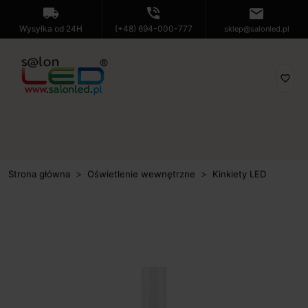
local_shipping
phone_in_talk
mail
Wysyłka od 24H
(+48) 694-000-777
sklep@salonled.pl
favorite_border
Strona główna
Oświetlenie wewnętrzne
Kinkiety LED