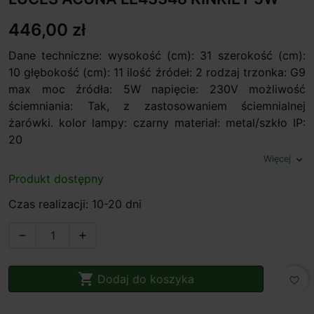
446,00 zł
Dane techniczne: wysokość (cm): 31 szerokość (cm):
10 głębokość (cm): 11 ilość źródeł: 2 rodzaj trzonka: G9
max moc źródła: 5W napięcie: 230V możliwość
ściemniania: Tak, z zastosowaniem ściemnialnej
żarówki. kolor lampy: czarny materiał: metal/szkło IP:
20
Więcej
expand_more
Produkt dostępny
Czas realizacji: 10-20 dni



Dodaj do koszyka
favorite_border