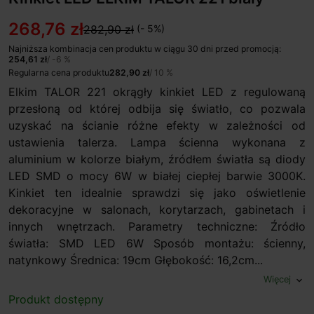
268,76 zł
282,90 zł
(- 5%)
Najniższa kombinacja cen produktu w ciągu 30 dni przed promocją:
254,61 zł
/ -6 %
Regularna cena produktu
282,90 zł
/ 10 %
Elkim TALOR 221 okrągły kinkiet LED z regulowaną
przesłoną od której odbija się światło, co pozwala
uzyskać na ścianie różne efekty w zależności od
ustawienia talerza. Lampa ścienna wykonana z
aluminium w kolorze białym, źródłem światła są diody
LED SMD o mocy 6W w białej ciepłej barwie 3000K.
Kinkiet ten idealnie sprawdzi się jako oświetlenie
dekoracyjne w salonach, korytarzach, gabinetach i
innych wnętrzach. Parametry techniczne: Źródło
światła: SMD LED 6W Sposób montażu: ścienny,
natynkowy Średnica: 19cm Głębokość: 16,2cm...
Więcej
expand_more
Produkt dostępny