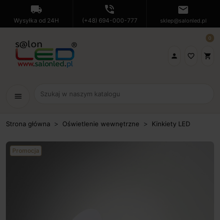
local_shipping
phone_in_talk
mail
Wysyłka od 24H
(+48) 694-000-777
sklep@salonled.pl
0

favorite_border
shopping_cart
menu
Strona główna
Oświetlenie wewnętrzne
Kinkiety LED
Promocja