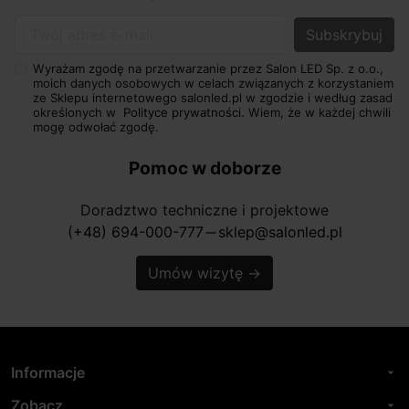
Twój adres e-mail
Wyrażam zgodę na przetwarzanie przez Salon LED Sp. z o.o.,
moich danych osobowych w celach związanych z korzystaniem
ze Sklepu internetowego salonled.pl w zgodzie i według zasad
określonych w
Polityce prywatności.
Wiem, że w każdej chwili
mogę odwołać zgodę.
Pomoc w doborze
Doradztwo techniczne i projektowe
(+48) 694-000-777
sklep@salonled.pl
horizontal_rule
Umów wizytę
→
Informacje
arrow_drop_down
Zobacz
arrow_drop_down