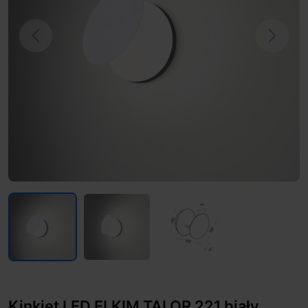
Previous
Next
Kinkiet LED ELKIM TALOR 221 biały