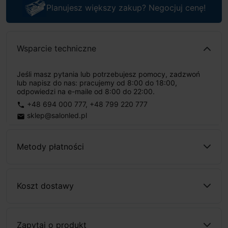
Planujesz większy zakup? Negocjuj cenę!
Wsparcie techniczne
Jeśli masz pytania lub potrzebujesz pomocy, zadzwoń
lub napisz do nas: pracujemy od 8:00 do 18:00,
odpowiedzi na e-maile od 8:00 do 22:00.
+48 694 000 777
,
+48 799 220 777
phone
sklep@salonled.pl
email
Metody płatności
Koszt dostawy
Zapytaj o produkt