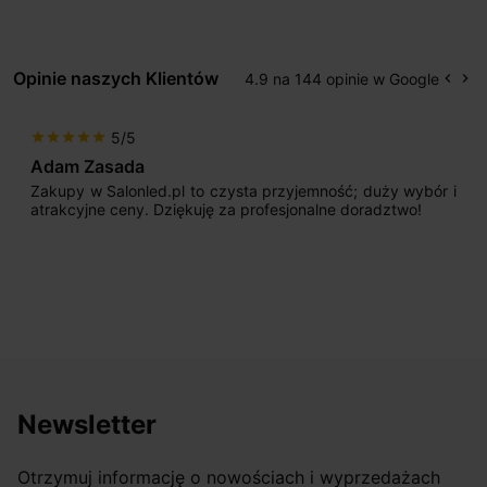
Opinie naszych Klientów
4.9 na 144 opinie w Google
keyboard_arrow_left
keyboard_arrow_right
Popr
Na
5/5
star
star
star
star
star
Adam Zasada
Zakupy w Salonled.pl to czysta przyjemność; duży wybór i
atrakcyjne ceny. Dziękuję za profesjonalne doradztwo!
Newsletter
Otrzymuj informację o nowościach i wyprzedażach