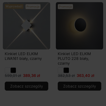
Wyprzedaż!
Promocja
Promocja
Kinkiet LED ELKIM
Kinkiet LED ELKIM
LWA161 biały, czarny
PLUTO 228 biały,
czarny
599,01 zł
389,36 zł
382,53 zł
363,40 zł
Zobacz szczegóły
Zobacz szczegóły