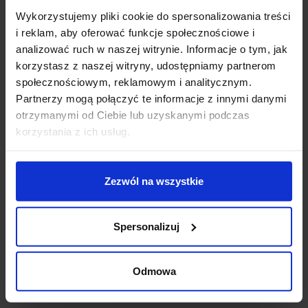
Średnica: 19cm
Wykorzystujemy pliki cookie do spersonalizowania treści
Głębokość: 16,2cm
i reklam, aby oferować funkcje społecznościowe i
Materiał wykonania: aluminium
analizować ruch w naszej witrynie. Informacje o tym, jak
Kolor wykończenia: biały
korzystasz z naszej witryny, udostępniamy partnerom
Barwa światła: biała ciepła 3000K
społecznościowym, reklamowym i analitycznym.
Strumień świetlny: 600 lumenów
Partnerzy mogą połączyć te informacje z innymi danymi
Kąt świecenia: 120°
otrzymanymi od Ciebie lub uzyskanymi podczas
Zasilanie: 230V
korzystania z ich usług.
Zasilacz: wewnętrzny, wbudowany
Klasa ochrony: I
Klasa szczelności: IP20
Zezwól na wszystkie
Dodatkowe informacje:
Spersonalizuj
lampa świeci światłem odbitym, regulowany talerz
pozwala na zmianę kierunku świecenia
Odmowa
Szczegóły produktu