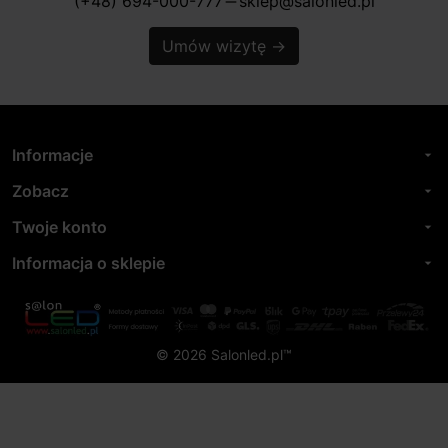
(+48) 694-000-777
sklep@salonled.pl
horizontal_rule
Umów wizytę
→
Informacje
arrow_drop_down
Zobacz
arrow_drop_down
Twoje konto
arrow_drop_down
Informacja o sklepie
arrow_drop_down
© 2026 Salonled.pl™