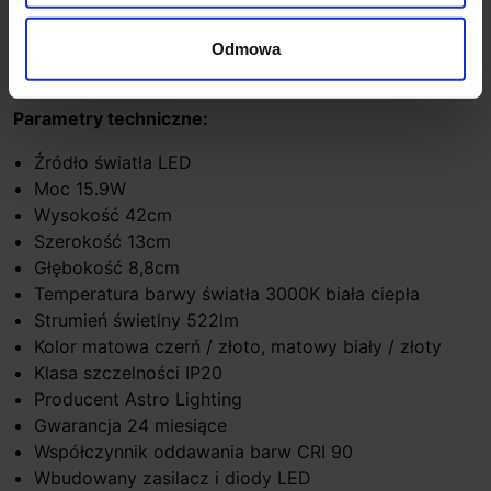
przestrzeni gościnnych. Opalizujący dyfuzor z
poliwęglanu rzuca miękkie światło na ścianę bez
Odmowa
ostrych kątów.
Parametry techniczne:
Źródło światła LED
Moc 15.9W
Wysokość 42cm
Szerokość 13cm
Głębokość 8,8cm
Temperatura barwy światła 3000K biała ciepła
Strumień świetlny 522lm
Kolor matowa czerń / złoto, matowy biały / złoty
Klasa szczelności IP20
Producent Astro Lighting
Gwarancja 24 miesiące
Współczynnik oddawania barw CRI 90
Wbudowany zasilacz i diody LED