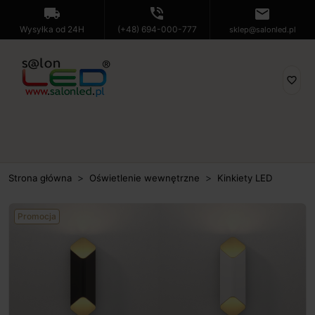
local_shipping
phone_in_talk
mail
Wysyłka od 24H
(+48) 694-000-777
sklep@salonled.pl
favorite_border
Strona główna
Oświetlenie wewnętrzne
Kinkiety LED
Promocja