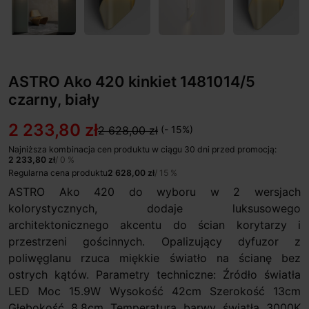
ASTRO Ako 420 kinkiet 1481014/5
czarny, biały
2 233,80 zł
2 628,00 zł
(- 15%)
Najniższa kombinacja cen produktu w ciągu 30 dni przed promocją:
2 233,80 zł
/ 0 %
Regularna cena produktu
2 628,00 zł
/ 15 %
ASTRO Ako 420 do wyboru w 2 wersjach
kolorystycznych, dodaje luksusowego
architektonicznego akcentu do ścian korytarzy i
przestrzeni gościnnych. Opalizujący dyfuzor z
poliwęglanu rzuca miękkie światło na ścianę bez
ostrych kątów. Parametry techniczne: Źródło światła
LED Moc 15.9W Wysokość 42cm Szerokość 13cm
Głębokość 8,8cm Temperatura barwy światła 3000K