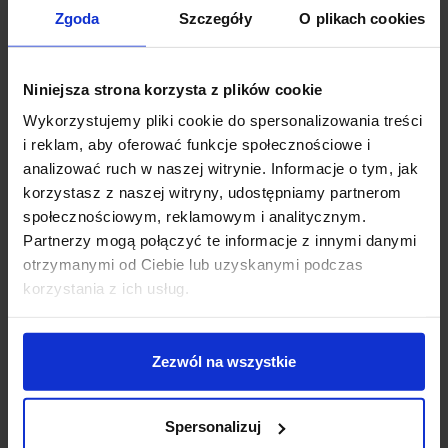
Zgoda
Szczegóły
O plikach cookies
sklep@salonled.pl
email
Metody płatności
Niniejsza strona korzysta z plików cookie
Wykorzystujemy pliki cookie do spersonalizowania treści
i reklam, aby oferować funkcje społecznościowe i
Koszt dostawy
analizować ruch w naszej witrynie. Informacje o tym, jak
korzystasz z naszej witryny, udostępniamy partnerom
społecznościowym, reklamowym i analitycznym.
Zapytaj o produkt
Partnerzy mogą połączyć te informacje z innymi danymi
otrzymanymi od Ciebie lub uzyskanymi podczas
korzystania z ich usług.
Opis
Zezwól na wszystkie
ASTRO Ako 420 do wyboru w 2 wersjach
kolorystycznych, dodaje luksusowego
Spersonalizuj
architektonicznego akcentu do ścian korytarzy i