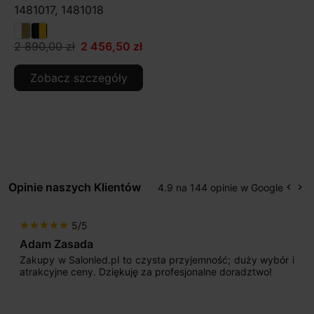
1481017, 1481018
2 890,00 zł
2 456,50 zł
Zobacz szczegóły
Opinie naszych Klientów
4.9 na 144 opinie w Google
keyboard_arrow_left
keyboard_arrow_right
Popr
Na
5/5
star
star
star
star
star
Adam Zasada
Zakupy w Salonled.pl to czysta przyjemność; duży wybór i
atrakcyjne ceny. Dziękuję za profesjonalne doradztwo!