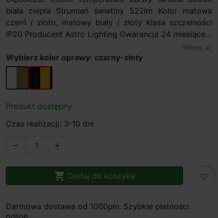
biała ciepła Strumień świetlny 522lm Kolor matowa
czerń / złoto, matowy biały / złoty Klasa szczelności
IP20 Producent Astro Lighting Gwarancja 24 miesiące...
Więcej
expand_more
Wybierz kolor oprawy: czarny-złoty
biały-złoty
czarny-złoty
Produkt dostępny
Czas realizacji: 3-10 dni



Dodaj do koszyka
favorite_border
Darmowa dostawa od 1000pln. Szybkie płatności
online.