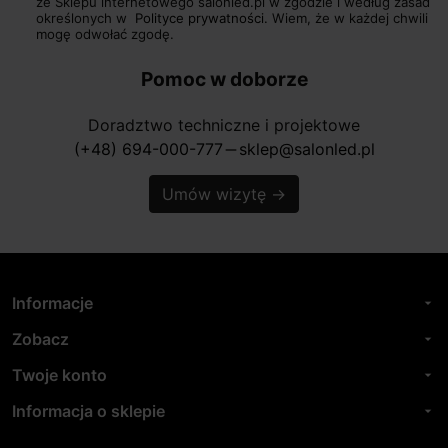
ze Sklepu internetowego salonled.pl w zgodzie i według zasad
określonych w
Polityce prywatności.
Wiem, że w każdej chwili
mogę odwołać zgodę.
Pomoc w doborze
Doradztwo techniczne i projektowe
(+48) 694-000-777
sklep@salonled.pl
horizontal_rule
Umów wizytę
→
Informacje
arrow_drop_down
Zobacz
arrow_drop_down
Twoje konto
arrow_drop_down
Informacja o sklepie
arrow_drop_down