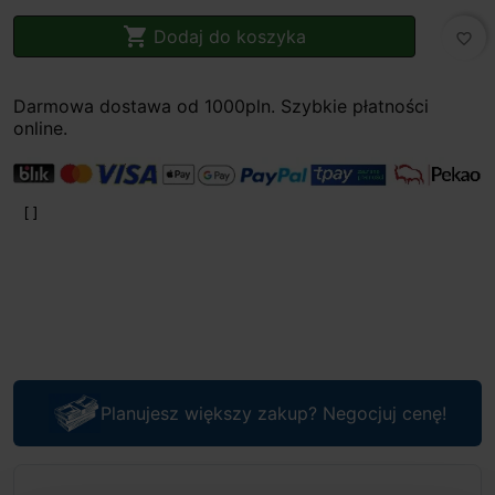

Dodaj do koszyka
favorite_border
Darmowa dostawa od 1000pln. Szybkie płatności
online.
Planujesz większy zakup? Negocjuj cenę!