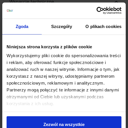
Wsparcie techniczne
Jeśli masz pytania lub potrzebujesz pomocy, zadzwoń
lub napisz do nas: pracujemy od 8:00 do 18:00,
odpowiedzi na e-maile od 8:00 do 22:00.
Zgoda
Szczegóły
O plikach cookies
+48 694 000 777
,
+48 799 220 777
phone
sklep@salonled.pl
email
Niniejsza strona korzysta z plików cookie
Wykorzystujemy pliki cookie do spersonalizowania treści
Metody płatności
i reklam, aby oferować funkcje społecznościowe i
analizować ruch w naszej witrynie. Informacje o tym, jak
korzystasz z naszej witryny, udostępniamy partnerom
Koszt dostawy
społecznościowym, reklamowym i analitycznym.
Partnerzy mogą połączyć te informacje z innymi danymi
otrzymanymi od Ciebie lub uzyskanymi podczas
Zapytaj o produkt
korzystania z ich usług.
Zezwól na wszystkie