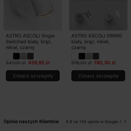
ASTRO ASCOLI Single
ASTRO ASCOLI SWING
Switched biały, brąz,
biały, brąz, nikiel,
nikiel, czarny
czarny
541,00 zł
459,85 zł
918,00 zł
780,30 zł
Zobacz szczegóły
Zobacz szczegóły
Opinie naszych Klientów
4.9 na 144 opinie w Google
keyboard_arrow_left
keyboard_arrow_right
Popr
Na