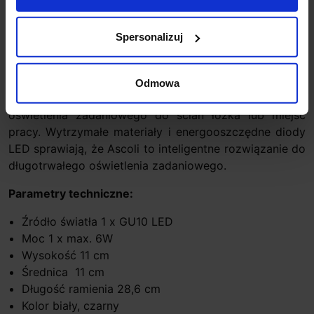
Opis
Spersonalizuj
Astro ASCOLI SWING 1286137, 1286138
to kinkiet
ściennych z ruchomym ramieniem. Dzięki eleganckiemu
wyglądowi i wygodnej konstrukcji wtykowej, jest
Odmowa
idealnym wyborem do dodania funkcjonalnego
oświetlenia zadaniowego do ścian łóżka lub miejsc
pracy. Wytrzymałe materiały i energooszczędne diody
LED sprawiają, że Ascoli to inteligentne rozwiązanie do
długotrwałego oświetlenia zadaniowego.
Parametry techniczne:
Źródło światła 1 x GU10 LED
Moc 1 x max. 6W
Wysokość 11 cm
Średnica 11 cm
Długość ramienia 28,6 cm
Kolor biały, czarny