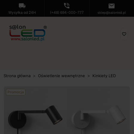
local_shipping
phone_in_talk
mail
Wysyłka od 24H
(+48) 694-000-777
sklep@salonled.pl
favorite_border
Strona główna
Oświetlenie wewnętrzne
Kinkiety LED
Promocja