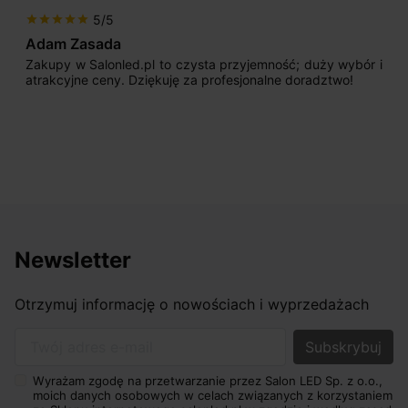
5/5
star
star
star
star
star
Adam Zasada
Zakupy w Salonled.pl to czysta przyjemność; duży wybór i
atrakcyjne ceny. Dziękuję za profesjonalne doradztwo!
Newsletter
Otrzymuj informację o nowościach i wyprzedażach
Twój adres e-mail
Wyrażam zgodę na przetwarzanie przez Salon LED Sp. z o.o.,
moich danych osobowych w celach związanych z korzystaniem