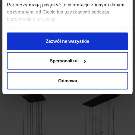
Brak źródła światła w zestawie
Partnerzy mogą połączyć te informacje z innymi danymi
Produkt przygotowywany na indywidualne
otrzymanymi od Ciebie lub uzyskanymi podczas
zamówienie. Zgodnie z regulaminem sklepu, tego
korzystania z ich usług.
typu towar nie podlega zwrotowi
Gwarancja: 2 lata
Zezwól na wszystkie
Szczegóły produktu
Spersonalizuj
Zobacz także
Odmowa