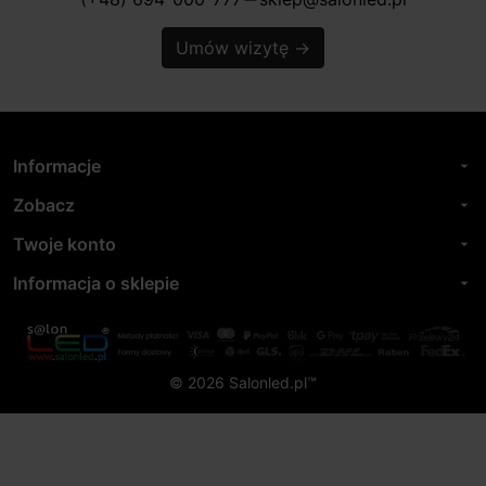
horizontal_rule
Umów wizytę
→
Informacje
arrow_drop_down
Zobacz
arrow_drop_down
Twoje konto
arrow_drop_down
Informacja o sklepie
arrow_drop_down
© 2026 Salonled.pl™