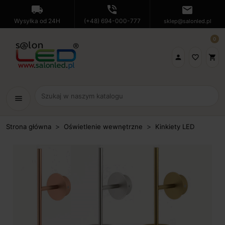
local_shipping
phone_in_talk
mail
Wysyłka od 24H
(+48) 694-000-777
sklep@salonled.pl
0

favorite_border
shopping_cart
menu
Strona główna
Oświetlenie wewnętrzne
Kinkiety LED