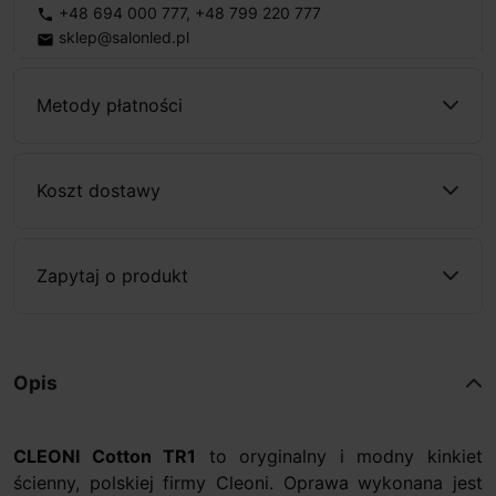
+48 694 000 777
,
+48 799 220 777
phone
sklep@salonled.pl
email
Metody płatności
Koszt dostawy
Zapytaj o produkt
Opis
CLEONI Cotton TR1
to oryginalny i modny kinkiet
ścienny, polskiej firmy Cleoni. Oprawa wykonana jest