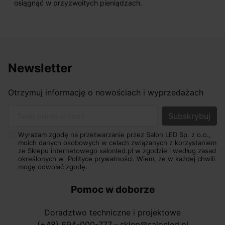
osiągnąć w przyzwoitych pieniądzach.
Newsletter
Otrzymuj informację o nowościach i wyprzedażach
Twój adres e-mail
Wyrażam zgodę na przetwarzanie przez Salon LED Sp. z o.o.,
moich danych osobowych w celach związanych z korzystaniem
ze Sklepu internetowego salonled.pl w zgodzie i według zasad
określonych w
Polityce prywatności.
Wiem, że w każdej chwili
mogę odwołać zgodę.
Pomoc w doborze
Doradztwo techniczne i projektowe
(+48) 694-000-777
sklep@salonled.pl