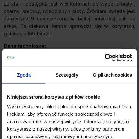
ze stali i dostępna jest w 5 kolorach do wyboru: biały ,
czarny, srebrny, miedziany i złoty. Źródłem światła jest
żarówka G9 umieszczona w białej, mlecznej kuli ze
szkła. Ta ciekawa lampa sprawdzi się w korytarzu,
gabinecie lub biurze.
Dane techniczne:
Źródło światła: G9
Max moc: 1,9W
Zasilanie: 230V
Zgoda
Szczegóły
O plikach cookies
Średnica klosza: 10 cm
Głębokość: 15 cm
Wysokość całkowita: 33 cm
Niniejsza strona korzysta z plików cookie
Materiał: stal, szkło opal
Wykorzystujemy pliki cookie do spersonalizowania treści
Kolor: biały, czarny, srebrny, miedziany, złoty
i reklam, aby oferować funkcje społecznościowe i
Producent Cleoni
analizować ruch w naszej witrynie. Informacje o tym, jak
korzystasz z naszej witryny, udostępniamy partnerom
Dodatkowe informacje:
społecznościowym, reklamowym i analitycznym.