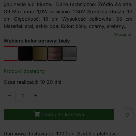
gabinecie lub biurze. Dane techniczne: Źródło światła:
G9 Max moc: 1,9W Zasilanie: 230V Średnica klosza: 10
cm Głębokość: 15 cm Wysokość całkowita: 33 cm
Materiał: stal, szkło opal Kolor: biały, czarny, srebrny,...
Więcej
expand_more
Wybierz kolor oprawy: biały
biały
czarny
złoty
miedziany
srebrny
Produkt dostępny
Czas realizacji: 10-20 dni



Dodaj do koszyka
favorite_border
Darmowa dostawa od 1000pln. Szybkie płatności