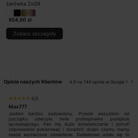
żarówka 2xG9
924,60 zł
Zobacz szczegóły
Opinie naszych Klientów
4.9 na 144 opinie w Google
keyboard_arrow_left
keyboard_arrow_right
Popr
Na
5/5
star
star
star
star
star
Max777
Jestem bardzo zadowolony. Przede wszystkim od
początku uderzyło mnie profesjonalne podejście
sprzedającego. Pan ma duże doświadczenie i potrafi
odpowiednio pokierować i doradzić dzięki czemu mamy
nasze wymarzone oświetlenie. Dodatkowo udało się to