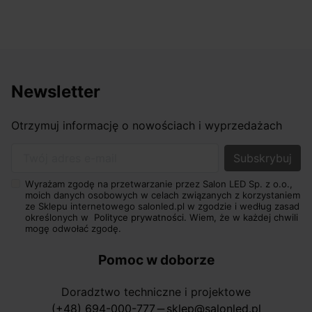
Newsletter
Otrzymuj informację o nowościach i wyprzedażach
Twój adres e-mail
Wyrażam zgodę na przetwarzanie przez Salon LED Sp. z o.o.,
moich danych osobowych w celach związanych z korzystaniem
ze Sklepu internetowego salonled.pl w zgodzie i według zasad
określonych w
Polityce prywatności.
Wiem, że w każdej chwili
mogę odwołać zgodę.
Pomoc w doborze
Doradztwo techniczne i projektowe
(+48) 694-000-777
sklep@salonled.pl
horizontal_rule