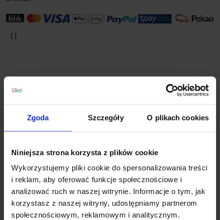
Zgoda
Szczegóły
O plikach cookies
Planujesz większy zakup? Negocjuj cenę!
Niniejsza strona korzysta z plików cookie
Wsparcie techniczne
Wykorzystujemy pliki cookie do spersonalizowania treści
i reklam, aby oferować funkcje społecznościowe i
Jeśli masz pytania lub potrzebujesz pomocy, zadzwoń
analizować ruch w naszej witrynie. Informacje o tym, jak
lub napisz do nas: pracujemy od 8:00 do 18:00,
korzystasz z naszej witryny, udostępniamy partnerom
odpowiedzi na e-maile od 8:00 do 22:00.
społecznościowym, reklamowym i analitycznym.
+48 694 000 777
,
+48 799 220 777
phone