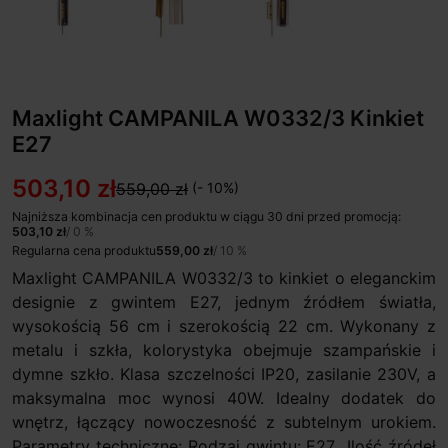
Maxlight CAMPANILA W0332/3 Kinkiet
E27
503,10 zł
559,00 zł
(- 10%)
Najniższa kombinacja cen produktu w ciągu 30 dni przed promocją:
503,10 zł
/ 0 %
Regularna cena produktu
559,00 zł
/ 10 %
Maxlight CAMPANILA W0332/3 to kinkiet o eleganckim
designie z gwintem E27, jednym źródłem światła,
wysokością 56 cm i szerokością 22 cm. Wykonany z
metalu i szkła, kolorystyka obejmuje szampańskie i
dymne szkło. Klasa szczelności IP20, zasilanie 230V, a
maksymalna moc wynosi 40W. Idealny dodatek do
wnętrz, łączący nowoczesność z subtelnym urokiem.
Parametry techniczne: Rodzaj gwintu: E27 Ilość źródeł