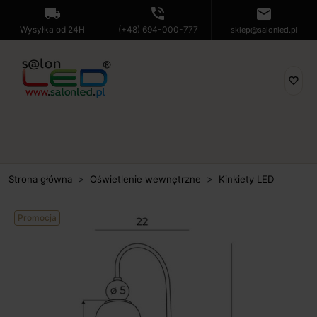
local_shipping
phone_in_talk
mail
Wysyłka od 24H
(+48) 694-000-777
sklep@salonled.pl
favorite_border
Strona główna
Oświetlenie wewnętrzne
Kinkiety LED
Promocja