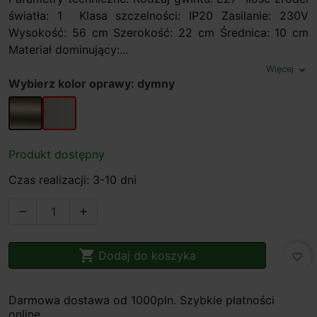
światła: 1 Klasa szczelności: IP20 Zasilanie: 230V
Wysokość: 56 cm Szerokość: 22 cm Średnica: 10 cm
Materiał dominujący:...
Więcej
expand_more
Wybierz kolor oprawy: dymny
szampan
dymny
Produkt dostępny
Czas realizacji: 3-10 dni



Dodaj do koszyka
favorite_border
Darmowa dostawa od 1000pln. Szybkie płatności
online.