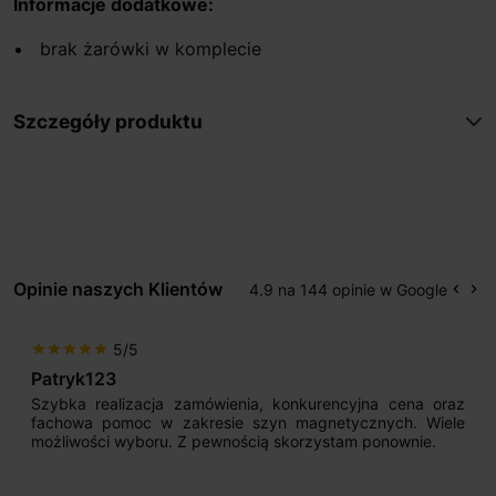
Informacje dodatkowe:
brak żarówki w komplecie
Szczegóły produktu
Opinie naszych Klientów
4.9 na 144 opinie w Google
keyboard_arrow_left
keyboard_arrow_right
Popr
Na
5/5
star
star
star
star
star
Patryk123
Szybka realizacja zamówienia, konkurencyjna cena oraz
fachowa pomoc w zakresie szyn magnetycznych. Wiele
możliwości wyboru. Z pewnością skorzystam ponownie.