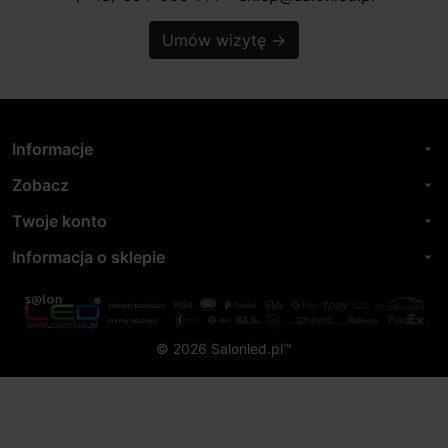
Umów wizytę
→
Informacje
arrow_drop_down
Zobacz
arrow_drop_down
Twoje konto
arrow_drop_down
Informacja o sklepie
arrow_drop_down
© 2026 Salonled.pl™