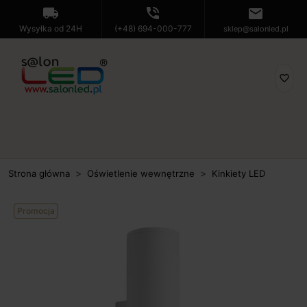
local_shipping
phone_in_talk
mail
Wysyłka od 24H
(+48) 694-000-777
sklep@salonled.pl
favorite_border
Strona główna
Oświetlenie wewnętrzne
Kinkiety LED
Promocja