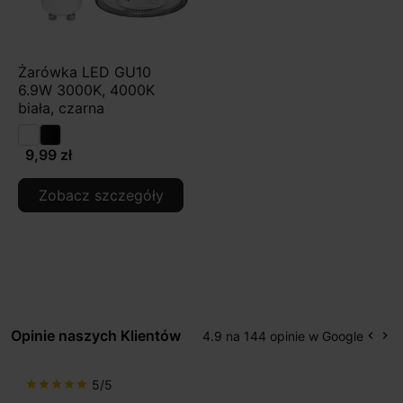
Żarówka LED GU10
6.9W 3000K, 4000K
biała, czarna
9,99 zł
Zobacz szczegóły
Opinie naszych Klientów
4.9 na 144 opinie w Google
keyboard_arrow_left
keyboard_arrow_right
Popr
Na
5/5
star
star
star
star
star