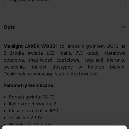
Opis
Maxlight LAXER W0331
to lampa z gwintem GU10 na
2 źródła światła LED maks. 7W każdy. Metalowa
obudowa, możliwość częściowej regulacji kierunku
świecenia. Kinkiet dostępny w kolorze białym.
Doskonała równowaga stylu i efektywności.
Parametry techniczne:
Rodzaj gwintu: GU10
Ilość źródeł światła: 2
Klasa szczelności: IP20
Zasilanie: 230V
Wysokość: 25,5 cm