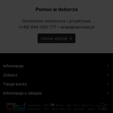
Pomoc w doborze
Doradztwo techniczne i projektowe
(+48) 694-000-777
sklep@salonled.pl
horizontal_rule
Umów wizytę
→
Informacje
arrow_drop_down
Zobacz
arrow_drop_down
Twoje konto
arrow_drop_down
Informacja o sklepie
arrow_drop_down