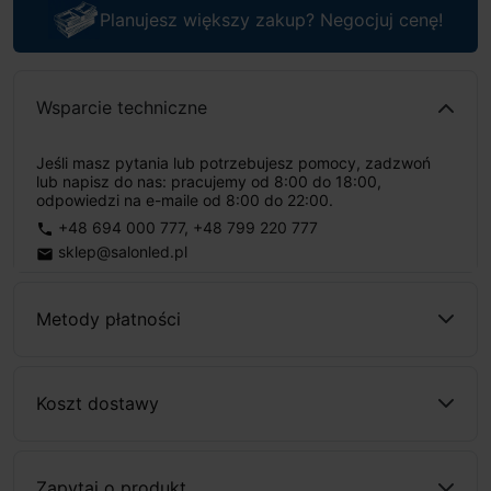
Planujesz większy zakup? Negocjuj cenę!
Wsparcie techniczne
Jeśli masz pytania lub potrzebujesz pomocy, zadzwoń
lub napisz do nas: pracujemy od 8:00 do 18:00,
odpowiedzi na e-maile od 8:00 do 22:00.
+48 694 000 777
,
+48 799 220 777
phone
sklep@salonled.pl
email
Metody płatności
Koszt dostawy
Zapytaj o produkt