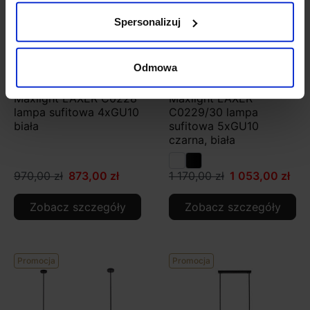
Spersonalizuj
Odmowa
Maxlight LAXER C0228
Maxlight LAXER
lampa sufitowa 4xGU10
C0229/30 lampa
biała
sufitowa 5xGU10
czarna, biała
970,00 zł
873,00 zł
1 170,00 zł
1 053,00 zł
Zobacz szczegóły
Zobacz szczegóły
Promocja
Promocja