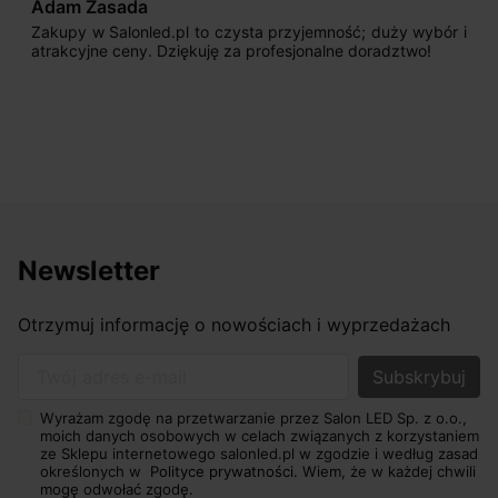
Adam Zasada
Zakupy w Salonled.pl to czysta przyjemność; duży wybór i
atrakcyjne ceny. Dziękuję za profesjonalne doradztwo!
Newsletter
Otrzymuj informację o nowościach i wyprzedażach
Twój adres e-mail
Wyrażam zgodę na przetwarzanie przez Salon LED Sp. z o.o.,
moich danych osobowych w celach związanych z korzystaniem
ze Sklepu internetowego salonled.pl w zgodzie i według zasad
określonych w
Polityce prywatności.
Wiem, że w każdej chwili
mogę odwołać zgodę.