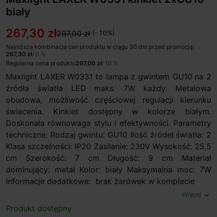
biały
267,30 zł
297,00 zł
(- 10%)
Najniższa kombinacja cen produktu w ciągu 30 dni przed promocją:
267,30 zł
/ 0 %
Regularna cena produktu
297,00 zł
/ 10 %
Maxlight LAXER W0331 to lampa z gwintem GU10 na 2
źródła światła LED maks. 7W każdy. Metalowa
obudowa, możliwość częściowej regulacji kierunku
świecenia. Kinkiet dostępny w kolorze białym.
Doskonała równowaga stylu i efektywności. Parametry
techniczne: Rodzaj gwintu: GU10 Ilość źródeł światła: 2
Klasa szczelności: IP20 Zasilanie: 230V Wysokość: 25,5
cm Szerokość: 7 cm Długość: 9 cm Materiał
dominujący: metal Kolor: biały Maksymalna moc: 7W
Informacje dodatkowe: brak żarówek w komplecie
Więcej
expand_more
Produkt dostępny