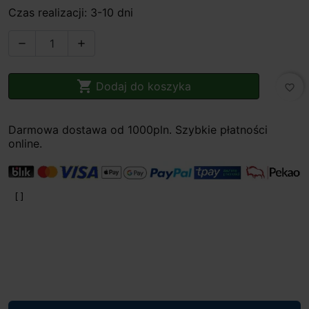
Czas realizacji: 3-10 dni



Dodaj do koszyka
favorite_border
Darmowa dostawa od 1000pln. Szybkie płatności
online.