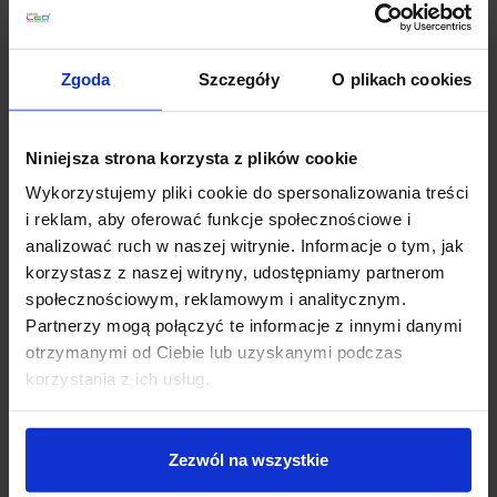
Szerokość: 7 cm
Długość: 9 cm
Materiał dominujący: metal
Zgoda
Szczegóły
O plikach cookies
Kolor: biały
Maksymalna moc: 7W
Niniejsza strona korzysta z plików cookie
Informacje dodatkowe:
Wykorzystujemy pliki cookie do spersonalizowania treści
brak żarówek w komplecie
i reklam, aby oferować funkcje społecznościowe i
analizować ruch w naszej witrynie. Informacje o tym, jak
korzystasz z naszej witryny, udostępniamy partnerom
Szczegóły produktu
społecznościowym, reklamowym i analitycznym.
Partnerzy mogą połączyć te informacje z innymi danymi
otrzymanymi od Ciebie lub uzyskanymi podczas
Zobacz także
korzystania z ich usług.
Promocja
Promocja
Zezwól na wszystkie