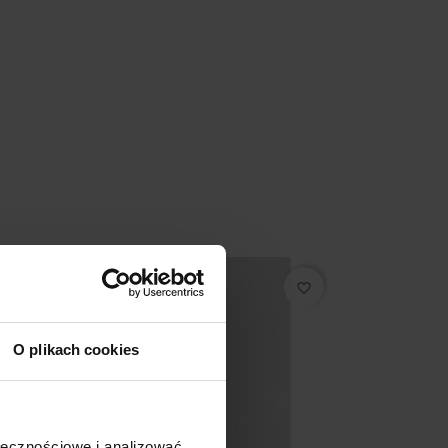
Promocja
favorite_border
O plikach cookies
ołecznościowe i analizować