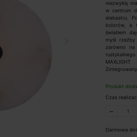
niezwykły ma
w centrum d
alabastru. P
kolorów, a 
światłem da
myśl rzeźby 
Next
zarówno na 
rustykalne
MAXLIGHT 
Zintegrowany 
Produkt dost
Czas realizac

Darmowa dost