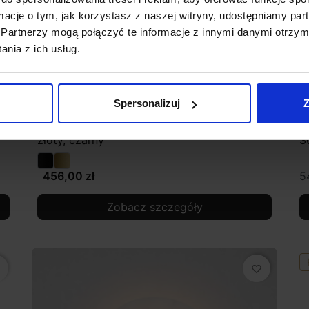
ormacje o tym, jak korzystasz z naszej witryny, udostępniamy p
Partnerzy mogą połączyć te informacje z innymi danymi otrzym
nia z ich usług.
Spersonalizuj
Z
W
LUCES LESTER kinkiet LED 30cm alabaster
L
złoty, czarny
3
456,00 zł
5
Zobacz szczegóły
favorite_border