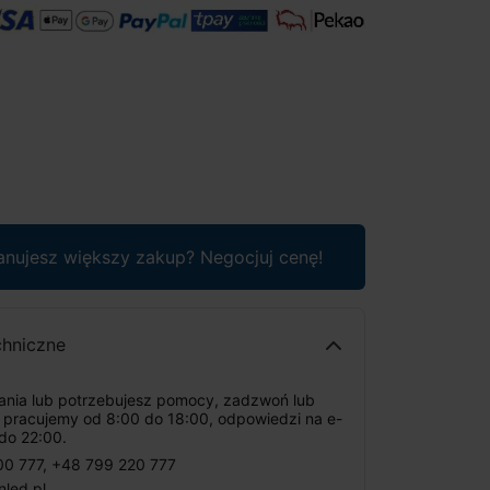
anujesz większy zakup? Negocjuj cenę!
chniczne
tania lub potrzebujesz pomocy, zadzwoń lub
: pracujemy od 8:00 do 18:00, odpowiedzi na e-
do 22:00.
00 777
,
+48 799 220 777
nled.pl