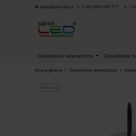
sklep@salonled.pl
(+48) 694-000-777
(+4

phone
phone
Oświetlenie wewnętrzne
Oświetlenie 
Strona główna
Oświetlenie wewnętrzne
Kinki
Promocja