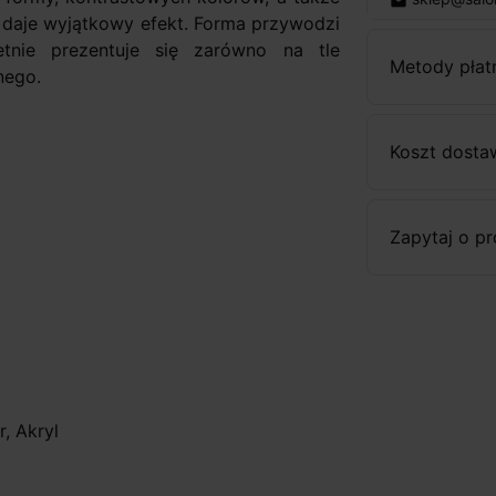
email
 daje wyjątkowy efekt. Forma przywodzi
etnie prezentuje się zarówno na tle
Metody płat
nego.
Koszt dosta
Zapytaj o p
, Akryl