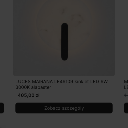
LUCES MAIRANA LE46109 kinkiet LED 6W
M
3000K alabaster
L
405,00 zł
1
Zobacz szczegóły