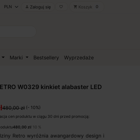
0
Zaloguj się
Koszyk

favorite_border
shopping_cart
D
Marki
Bestsellery
Wyprzedaże
ETRO W0329 kinkiet alabaster LED
ł
480,00 zł
(- 10%)
acja cen produktu w ciągu 30 dni przed promocją:
roduktu
480,00 zł
/ 10 %
ziny Retro wyróżnia awangardowy design i