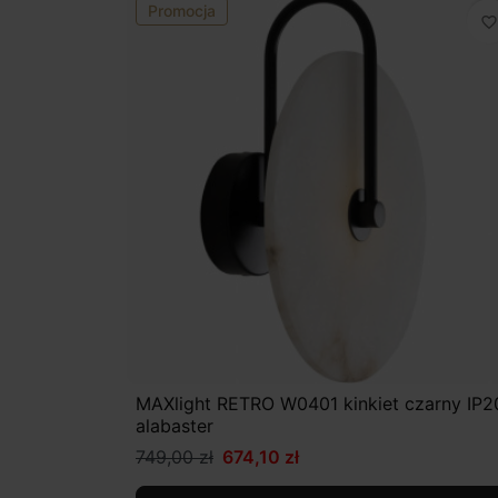
Promocja
favorite_border
MAXlight RETRO W0401 kinkiet czarny IP2
alabaster
749,00 zł
674,10 zł