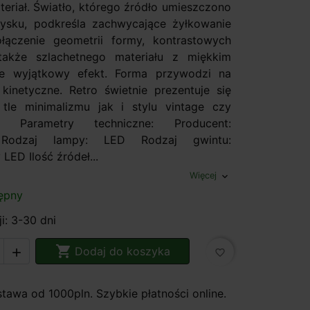
teriał. Światło, którego źródło umieszczono
ysku, podkreśla zachwycające żyłkowanie
ołączenie geometrii formy, kontrastowych
także szlachetnego materiału z miękkim
je wyjątkowy efekt. Forma przywodzi na
kinetyczne. Retro świetnie prezentuje się
tle minimalizmu jak i stylu vintage czy
go. Parametry techniczne: Producent:
Rodzaj lampy: LED Rodzaj gwintu:
LED Ilość źródeł...
Więcej
expand_more
ępny
ji: 3-30 dni

Dodaj do koszyka

favorite_border
awa od 1000pln. Szybkie płatności online.