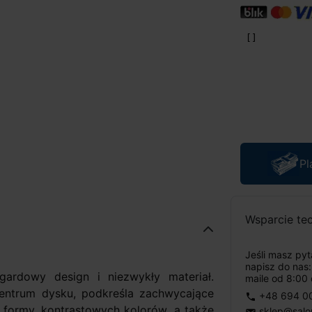
Pl
Wsparcie te
Jeśli masz py
napisz do nas
ardowy design i niezwykły materiał.
maile od 8:00 
entrum dysku, podkreśla zachwycające
+48 694 0
phone
i formy, kontrastowych kolorów, a także
sklep@salo