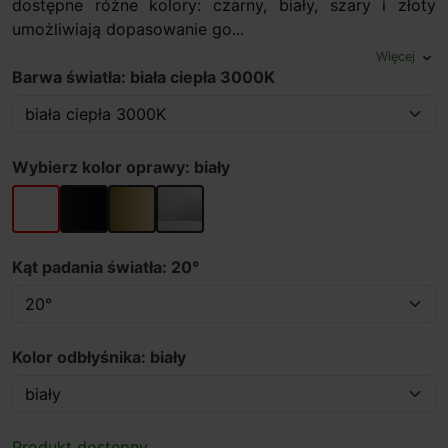
dostępne różne kolory: czarny, biały, szary i złoty
umożliwiają dopasowanie go...
Więcej
expand_more
Barwa światła: biała ciepła 3000K
Wybierz kolor oprawy: biały
biały
czarny
złoty
szary
Kąt padania światła: 20°
Kolor odbłyśnika: biały
Produkt dostępny