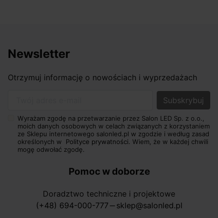
Newsletter
Otrzymuj informację o nowościach i wyprzedażach
Twój adres e-mail
Wyrażam zgodę na przetwarzanie przez Salon LED Sp. z o.o.,
moich danych osobowych w celach związanych z korzystaniem
ze Sklepu internetowego salonled.pl w zgodzie i według zasad
określonych w
Polityce prywatności.
Wiem, że w każdej chwili
mogę odwołać zgodę.
Pomoc w doborze
Doradztwo techniczne i projektowe
(+48) 694-000-777
sklep@salonled.pl
horizontal_rule