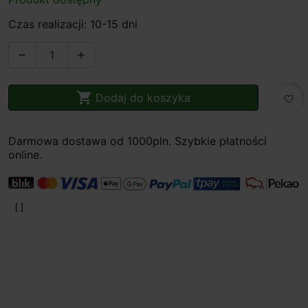
Czas realizacji: 10-15 dni



Dodaj do koszyka
favorite_border
Darmowa dostawa od 1000pln. Szybkie płatności
online.