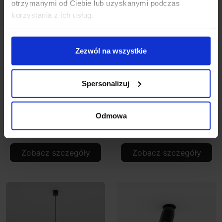
otrzymanymi od Ciebie lub uzyskanymi podczas
korzystania z ich usług.
Zezwól na wszystkie
Spersonalizuj
AQFORM TRIBA midi
AQFORM TRIBA midi
E27 natynkowa 47039
E27 spider zwieszana
59927
Odmowa
376,38 zł
Zobacz szczegóły
Zobacz szczegóły