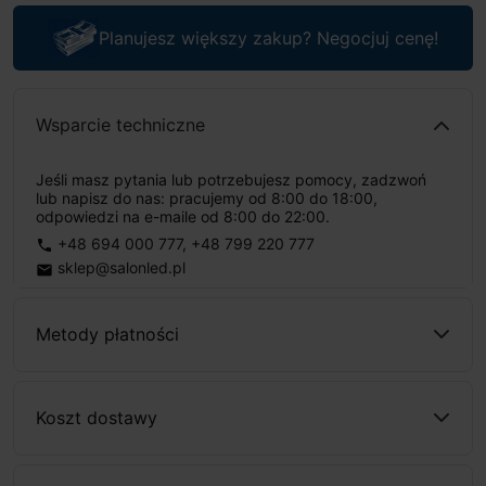
Planujesz większy zakup? Negocjuj cenę!
Wsparcie techniczne
Jeśli masz pytania lub potrzebujesz pomocy, zadzwoń
lub napisz do nas: pracujemy od 8:00 do 18:00,
odpowiedzi na e-maile od 8:00 do 22:00.
+48 694 000 777
,
+48 799 220 777
phone
sklep@salonled.pl
email
Metody płatności
Koszt dostawy