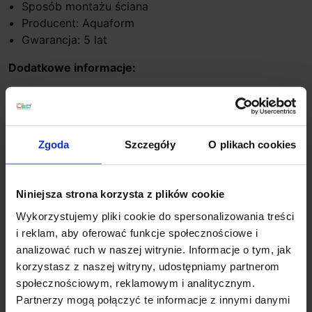
Sposób montażu ściana
Producent: Aquaform
Gwarancja: 5 lat
Dodatkowe informacje:
Zawiera zintegrowane źródło światła LED
Zawiera zasilacz
Produkt przygotowywany na indywidualne
zamówienie. Zgodnie z regulaminem sklepu tego
Zgoda
Szczegóły
O plikach cookies
typu towary nie podlegają zwrotom
Niniejsza strona korzysta z plików cookie
Szczegóły produktu
Wykorzystujemy pliki cookie do spersonalizowania treści
i reklam, aby oferować funkcje społecznościowe i
analizować ruch w naszej witrynie. Informacje o tym, jak
korzystasz z naszej witryny, udostępniamy partnerom
Zobacz także
społecznościowym, reklamowym i analitycznym.
Partnerzy mogą połączyć te informacje z innymi danymi