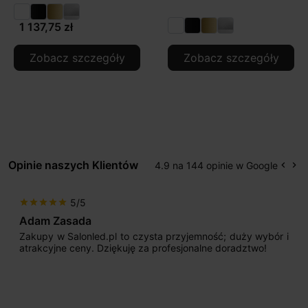
1 137,75 zł
Zobacz szczegóły
Zobacz szczegóły
Opinie naszych Klientów
4.9 na 144 opinie w Google
keyboard_arrow_left
keyboard_arrow_right
Popr
Na
5/5
star
star
star
star
star
Max777
 wybór i
Jestem bardzo zadowolony. Przede wszystki
two!
początku uderzyło mnie profesjonalne podej
sprzedającego. Pan ma duże doświadczenie i pot
odpowiednio pokierować i doradzić dzięki czemu
nasze wymarzone oświetlenie. Dodatkowo udało s
osiągnąć w przyzwoitych pieniądzach.