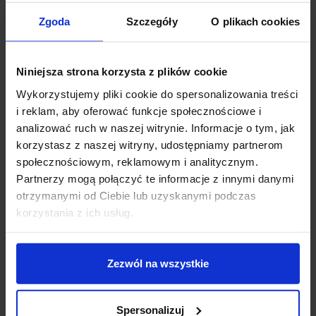
Zgoda
Szczegóły
O plikach cookies
Zapytaj o produkt
Niniejsza strona korzysta z plików cookie
Wykorzystujemy pliki cookie do spersonalizowania treści
Opis
i reklam, aby oferować funkcje społecznościowe i
analizować ruch w naszej witrynie. Informacje o tym, jak
LUCES PAITA LE44353
to nowoczesne i eleganckie
korzystasz z naszej witryny, udostępniamy partnerom
oświetlenie ścienne, idealne do różnych wnętrz. Kinkiet
społecznościowym, reklamowym i analitycznym.
ten łączy w sobie funkcjonalność i styl, oferując
Partnerzy mogą połączyć te informacje z innymi danymi
nowoczesne oświetlenie o eleganckim złotym
otrzymanymi od Ciebie lub uzyskanymi podczas
wykończeniu.
korzystania z ich usług.
Parametry:
Zezwól na wszystkie
Wysokość (cm): 22
Głębokość (cm): 12,3
Ilość źródeł / rodzaj trzonka: 1 x LED zintegrowany
Spersonalizuj