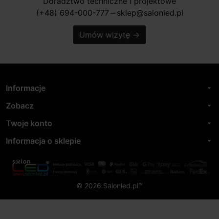
Doradztwo techniczne i projektowe
(+48) 694-000-777
sklep@salonled.pl
horizontal_rule
Umów wizytę
→
Informacje
arrow_drop_down
Zobacz
arrow_drop_down
Twoje konto
arrow_drop_down
Informacja o sklepie
arrow_drop_down
© 2026 Salonled.pl™