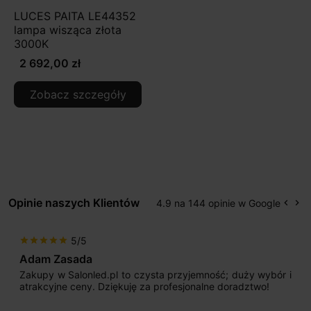
LUCES PAITA LE44352
lampa wisząca złota
3000K
2 692,00 zł
Zobacz szczegóły
Opinie naszych Klientów
4.9 na 144 opinie w Google
keyboard_arrow_left
keyboard_arrow_right
Popr
Na
5/5
star
star
star
star
star
Adam Zasada
Zakupy w Salonled.pl to czysta przyjemność; duży wybór i
atrakcyjne ceny. Dziękuję za profesjonalne doradztwo!