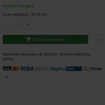
Produkt dostępny
Czas realizacji: 10-20 dni



Dodaj do koszyka
favorite_border
Darmowa dostawa od 1000pln. Szybkie płatności
online.