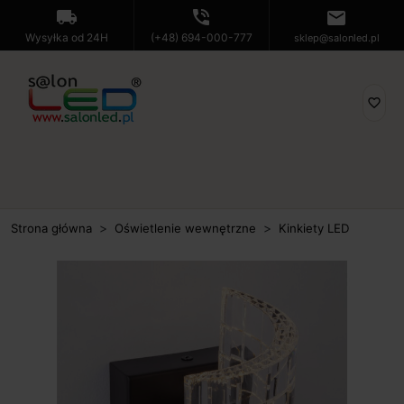
local_shipping
phone_in_talk
mail
Wysyłka od 24H
(+48) 694-000-777
sklep@salonled.pl
favorite_border
Strona główna
Oświetlenie wewnętrzne
Kinkiety LED