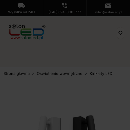
local_shipping
phone_in_talk
mail
Wysyłka od 24H
(+48) 694-000-777
sklep@salonled.pl
favorite_border
Strona główna
Oświetlenie wewnętrzne
Kinkiety LED