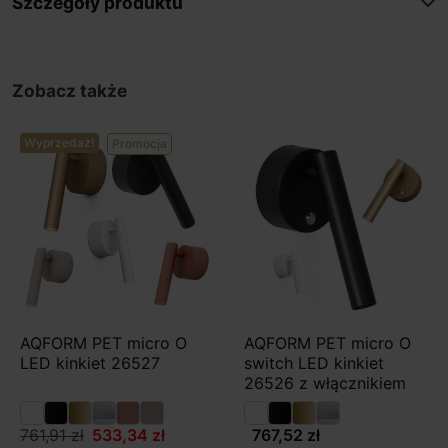
Szczegóły produktu
Zobacz także
Wyprzedaż!
Promocja
AQFORM PET micro O
AQFORM PET micro O
LED kinkiet 26527
switch LED kinkiet
26526 z włącznikiem
761,91 zł
533,34 zł
767,52 zł