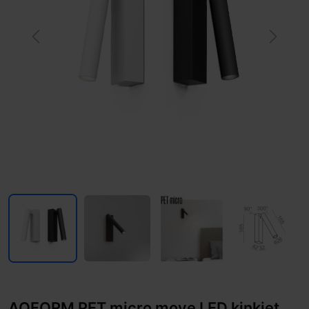
Previous
Next
AQFORM PET micro move LED kinkiet