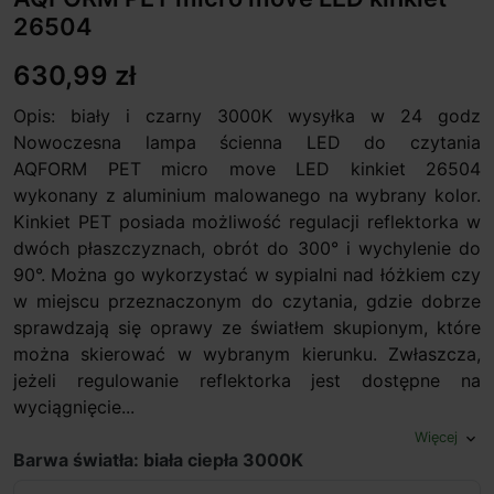
26504
630,99 zł
Opis: biały i czarny 3000K wysyłka w 24 godz
Nowoczesna lampa ścienna LED do czytania
AQFORM PET micro move LED kinkiet 26504
wykonany z aluminium malowanego na wybrany kolor.
Kinkiet PET posiada możliwość regulacji reflektorka w
dwóch płaszczyznach, obrót do 300° i wychylenie do
90°. Można go wykorzystać w sypialni nad łóżkiem czy
w miejscu przeznaczonym do czytania, gdzie dobrze
sprawdzają się oprawy ze światłem skupionym, które
można skierować w wybranym kierunku. Zwłaszcza,
jeżeli regulowanie reflektorka jest dostępne na
wyciągnięcie...
Więcej
expand_more
Barwa światła: biała ciepła 3000K