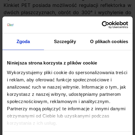
Kinkiet PET posiada możliwość regulacji reflektorka w
dwóch płaszczyznach, obrót do 300° i wychylenie do
90°. Można go wykorzystać w sypialni nad łóżkiem czy
w miejscu przeznaczonym do czytania, gdzie dobrze
sprawdzają się oprawy ze światłem skupionym, które
można skierować w wybranym kierunku. Zwłaszcza,
Zgoda
Szczegóły
O plikach cookies
jeżeli regulowanie reflektorka jest dostępne na
wyciągnięcie ręki, a oprawa ma niewielki rozmiar.
Dobrze oświetli stronę książki, a dzięki precyzyjnej
Niniejsza strona korzysta z plików cookie
optyce nie rozświetli zanadto przestrzeni wokół
Wykorzystujemy pliki cookie do spersonalizowania treści
przedmiotu.
i reklam, aby oferować funkcje społecznościowe i
analizować ruch w naszej witrynie. Informacje o tym, jak
Dane techniczne:
korzystasz z naszej witryny, udostępniamy partnerom
Źródło światła LED 2,5W
społecznościowym, reklamowym i analitycznym.
Średnica reflektora 2,6cm
Partnerzy mogą połączyć te informacje z innymi danymi
Długość reflektora 16,5cm
otrzymanymi od Ciebie lub uzyskanymi podczas
Podstawa: wys. 16,5cm x szer. 4,2cm x głębokość
korzystania z ich usług.
3,2cm