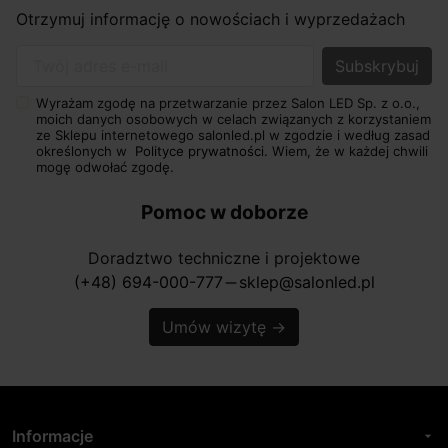
Otrzymuj informację o nowościach i wyprzedażach
Twój adres e-mail
Wyrażam zgodę na przetwarzanie przez Salon LED Sp. z o.o.,
moich danych osobowych w celach związanych z korzystaniem
ze Sklepu internetowego salonled.pl w zgodzie i według zasad
określonych w
Polityce prywatności.
Wiem, że w każdej chwili
mogę odwołać zgodę.
Pomoc w doborze
Doradztwo techniczne i projektowe
(+48) 694-000-777
sklep@salonled.pl
horizontal_rule
Umów wizytę
→
Informacje
arrow_drop_down