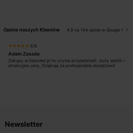
Opinie naszych Klientów
4.9 na 144 opinie w Google
keyboard_arrow_left
keyboard_arrow_right
Popr
Na
5/5
star
star
star
star
star
Adam Zasada
Zakupy w Salonled.pl to czysta przyjemność; duży wybór i
atrakcyjne ceny. Dziękuję za profesjonalne doradztwo!
Newsletter