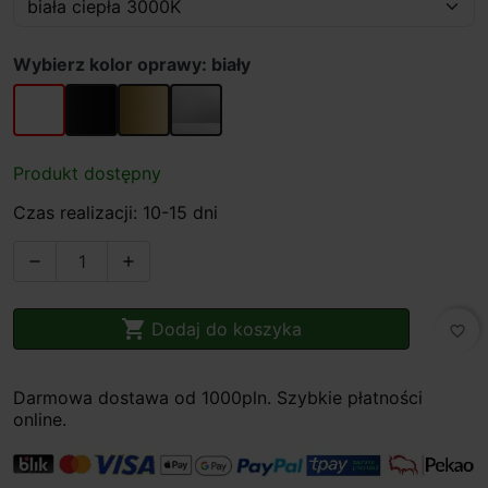
Wybierz kolor oprawy: biały
biały
czarny
złoty
szary
Produkt dostępny
Czas realizacji: 10-15 dni



Dodaj do koszyka
favorite_border
Darmowa dostawa od 1000pln. Szybkie płatności
online.