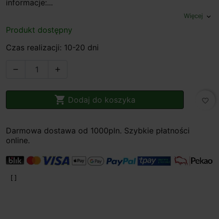
informacje:...
Więcej
expand_more
Produkt dostępny
Czas realizacji: 10-20 dni



Dodaj do koszyka
favorite_border
Darmowa dostawa od 1000pln. Szybkie płatności
online.