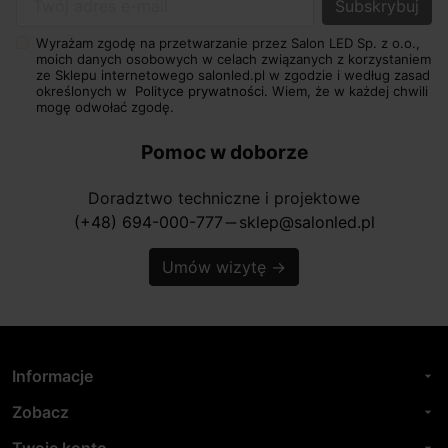
Twój adres e-mail
Wyrażam zgodę na przetwarzanie przez Salon LED Sp. z o.o.,
moich danych osobowych w celach związanych z korzystaniem
ze Sklepu internetowego salonled.pl w zgodzie i według zasad
określonych w
Polityce prywatności.
Wiem, że w każdej chwili
mogę odwołać zgodę.
Pomoc w doborze
Doradztwo techniczne i projektowe
(+48) 694-000-777
sklep@salonled.pl
horizontal_rule
Umów wizytę
→
Informacje
arrow_drop_down
Zobacz
arrow_drop_down
Twoje konto
arrow_drop_down