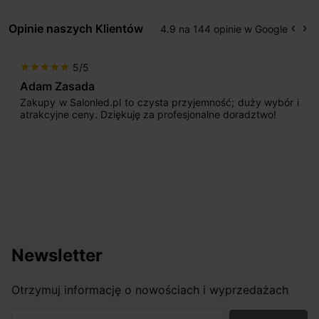
Opinie naszych Klientów
4.9 na 144 opinie w Google
keyboard_arrow_left
keyboard_arrow_right
Popr
Na
5/5
star
star
star
star
star
Adam Zasada
Zakupy w Salonled.pl to czysta przyjemność; duży wybór i
atrakcyjne ceny. Dziękuję za profesjonalne doradztwo!
Newsletter
Otrzymuj informację o nowościach i wyprzedażach