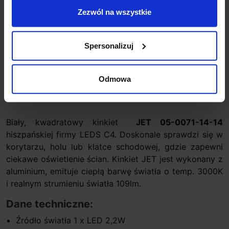
Zezwól na wszystkie
Zapytaj o produkt
Spersonalizuj
Odmowa
Opis
Biały, kwadratowy kinkiet
JET 05-0071-14-14
hiszpańskiej firmy LEDS C4. Doskonale sprawdzi się w
korytarzu, holu lub klatce schodowej, gdzie zapewni
ciekawe oświetlenie ścian. Kinkiet JET jest wykonany z
aluminium, emituje ciepłą barwę światła o temp. 3000K
i realnym strumieniu światła 109lm.
Dane techniczne:
Źródło światła 1 x LED 2,2W