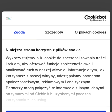
Planujesz większy zakup? Negocjuj cenę!
Zgoda
Szczegóły
O plikach cookies
Wsparcie techniczne
Niniejsza strona korzysta z plików cookie
Jeśli masz pytania lub potrzebujesz pomocy, zadzwoń
Wykorzystujemy pliki cookie do spersonalizowania treści
lub napisz do nas: pracujemy od 8:00 do 18:00,
i reklam, aby oferować funkcje społecznościowe i
odpowiedzi na e-maile od 8:00 do 22:00.
analizować ruch w naszej witrynie. Informacje o tym, jak
+48 694 000 777
,
+48 799 220 777
phone
korzystasz z naszej witryny, udostępniamy partnerom
sklep@salonled.pl
email
społecznościowym, reklamowym i analitycznym.
Partnerzy mogą połączyć te informacje z innymi danymi
Metody płatności
otrzymanymi od Ciebie lub uzyskanymi podczas
korzystania z ich usług.
Koszt dostawy