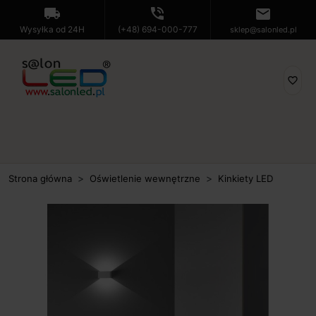
local_shipping
phone_in_talk
mail
Wysyłka od 24H
(+48) 694-000-777
sklep@salonled.pl
favorite_border
Strona główna
Oświetlenie wewnętrzne
Kinkiety LED