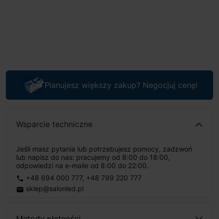
Planujesz większy zakup? Negocjuj cenę!
Wsparcie techniczne
Jeśli masz pytania lub potrzebujesz pomocy, zadzwoń
lub napisz do nas: pracujemy od 8:00 do 18:00,
odpowiedzi na e-maile od 8:00 do 22:00.
+48 694 000 777
,
+48 799 220 777
phone
sklep@salonled.pl
email
Metody płatności