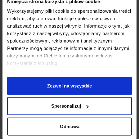
Niniejsza strona korzysta z plików cookie
Klasa szczelności
IP20
Wykorzystujemy pliki cookie do spersonalizowania treści
Producent
Astro Lighting
i reklam, aby oferować funkcje społecznościowe i
Gwarancja
12 miesięcy
analizować ruch w naszej witrynie. Informacje o tym, jak
Informacje dodatkowe:
korzystasz z naszej witryny, udostępniamy partnerom
społecznościowym, reklamowym i analitycznym.
Brak źródła światła w komplecie
Partnerzy mogą połączyć te informacje z innymi danymi
Możliwość malowania na dowolny kolor
otrzymanymi od Ciebie lub uzyskanymi podczas
korzystania z ich usług.
Szczegóły produktu
Zezwól na wszystkie
Zobacz także
Spersonalizuj
Promocja
Odmowa