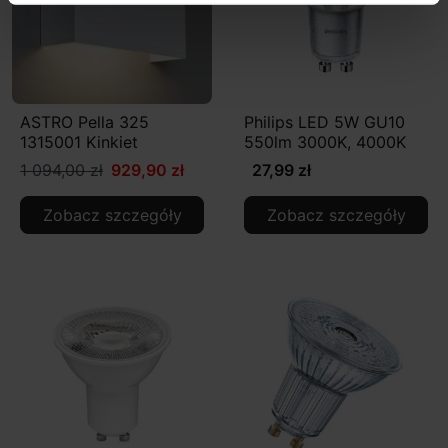
ASTRO Pella 325
Philips LED 5W GU10
1315001 Kinkiet
550lm 3000K, 4000K
1 094,00 zł
929,90 zł
27,99 zł
Zobacz szczegóły
Zobacz szczegóły