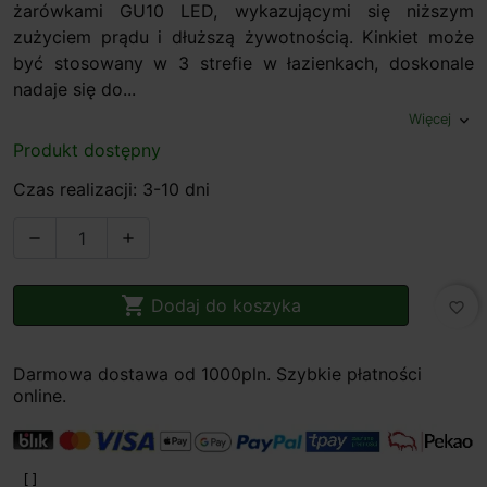
żarówkami GU10 LED, wykazującymi się niższym
zużyciem prądu i dłuższą żywotnością. Kinkiet może
być stosowany w 3 strefie w łazienkach, doskonale
nadaje się do...
Więcej
expand_more
Produkt dostępny
Czas realizacji: 3-10 dni



Dodaj do koszyka
favorite_border
Darmowa dostawa od 1000pln. Szybkie płatności
online.