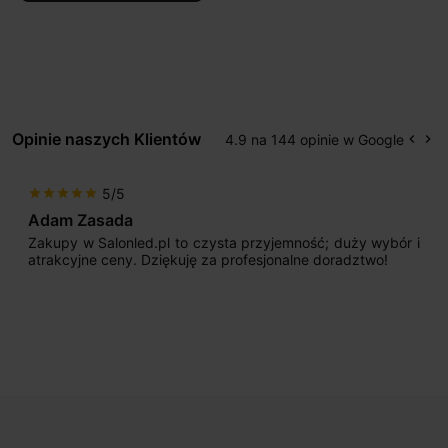
Opinie naszych Klientów
4.9 na 144 opinie w Google
keyboard_arrow_left
keyboard_arrow_right
Popr
Na
5/5
star
star
star
star
star
Adam Zasada
Zakupy w Salonled.pl to czysta przyjemność; duży wybór i
atrakcyjne ceny. Dziękuję za profesjonalne doradztwo!