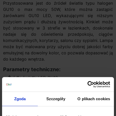
Przystosowana jest do źródeł światła typu halogen
GU10 o max mocy 50W, które można zastąpić
żarówkami GU10 LED, wykazującymi się niższym
zużyciem prądu i dłuższą żywotnością. Kinkiet może
być stosowany w 3 strefie w łazienkach, doskonale
nadaje się do oświetlenia przedpokoju, ciągów
komunikacyjnych, korytarzy, salonu czy sypialni. Lampa
może być malowana przy użyciu dobrej jakości farby
emulsyjnej na dowolny kolor, co pozwala dopasować ją
do każdego wnętrza.
Parametry techniczne:
Źródło światła
LED GU10
Moc max
2 x 6W
Wysokość
32,5cm
Długość
19cm
Zgoda
Szczegóły
O plikach cookies
Głębokość
7,9cm
Materiał
gips
Kolor
biały