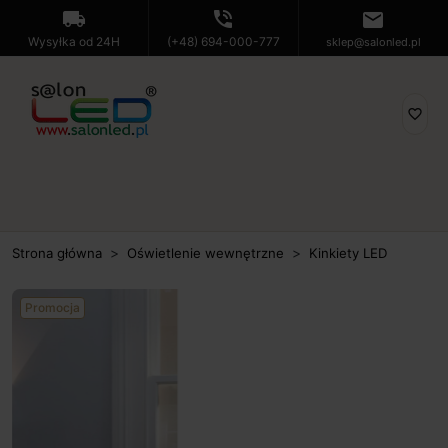
local_shipping
phone_in_talk
mail
Wysyłka od 24H
(+48) 694-000-777
sklep@salonled.pl
favorite_border
Strona główna
Oświetlenie wewnętrzne
Kinkiety LED
Promocja