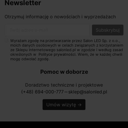
Newsletter
Otrzymuj informację o nowościach i wyprzedażach
Twój adres e-mail
Wyrażam zgodę na przetwarzanie przez Salon LED Sp. z o.o.,
moich danych osobowych w celach związanych z korzystaniem
ze Sklepu internetowego salonled.pl w zgodzie i według zasad
określonych w
Polityce prywatności.
Wiem, że w każdej chwili
mogę odwołać zgodę.
Pomoc w doborze
Doradztwo techniczne i projektowe
(+48) 694-000-777
sklep@salonled.pl
horizontal_rule
Umów wizytę
→