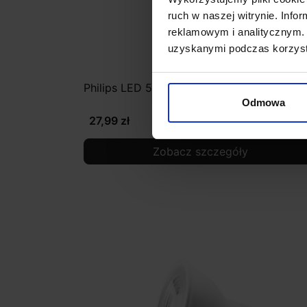
ruch w naszej witrynie. Inf
reklamowym i analitycznym. 
uzyskanymi podczas korzysta
Philips LED 5W GU10 550lm 3000K, 4000
Odmowa
27,99 zł
Zobacz szczegóły