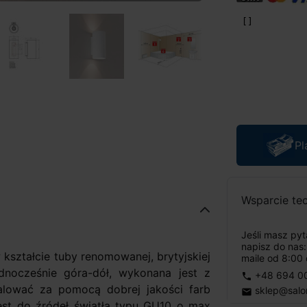
Pl
Wsparcie te
Jeśli masz py
napisz do nas
w kształcie tuby renomowanej, brytyjskiej
maile od 8:00 
dnocześnie góra-dół, wykonana jest z
+48 694 0
phone
alować za pomocą dobrej jakości farb
sklep@salo
email
est do źródeł światła typu GU10 o max