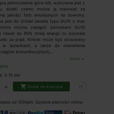
ca jednocześnie góra-dół, wykonana jest z
su, dzieki czemu można ją malować za
ej jakości farb emulsyjnych na dowolny.
a jest do źródeł światła typu GU10 o max
które można zastąpić żarówkami GU10
i nawet do 90% mniej energii co pozwala
unki za prąd. Kinkiet może być stosowany
 w łazienkach, a także do oświetlenia
 ciągów komunikacyjnych,...
Więcej
expand_more
ępny
i: 3-10 dni

Dodaj do koszyka

favorite_border
awa od 1000pln. Szybkie płatności online.