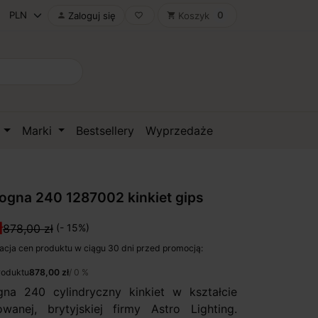
0
Zaloguj się
Koszyk

favorite_border
shopping_cart
D
Marki
Bestsellery
Wyprzedaże
gna 240 1287002 kinkiet gips
ł
878,00 zł
(- 15%)
acja cen produktu w ciągu 30 dni przed promocją:
roduktu
878,00 zł
/ 0 %
na 240 cylindryczny kinkiet w kształcie
anej, brytyjskiej firmy Astro Lighting.