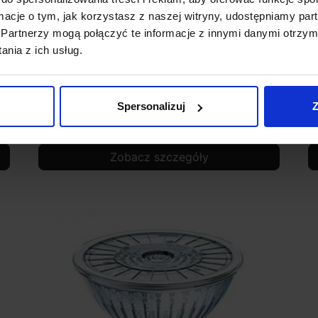
ormacje o tym, jak korzystasz z naszej witryny, udostępniamy p
Partnerzy mogą połączyć te informacje z innymi danymi otrzym
nia z ich usług.
K
Ściemnialna żarówka LED GU10 barwa
Ś
2200K, 3000K, 4000K
b
Spersonalizuj
Z
19,99 zł
Zobacz szczegóły