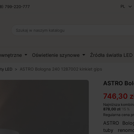
8) 799-220-777
zewnętrzne
Oświetlenie szynowe
Źródła światła LE
ASTRO Bologna 240 1287002 kinkiet gips
ety LED
ASTRO Bolo
746,30 z
Najniższa kombin
878,00 zł
/ 15 %
Regularna cena p
ASTRO Bolog
tuby renomow