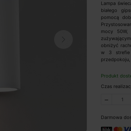
Lampa świecą
białego gip
pomocą dobr
Przystosowan
mocy 50W, 
zużywającym
Next
obniżyć rach
w 3 strefie
przedpokoju,
Produkt dost
Czas realizacj

Darmowa dost