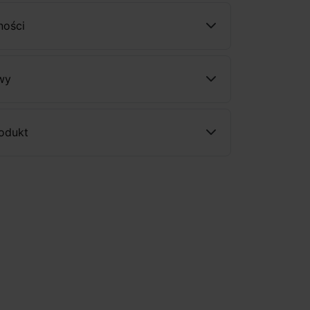
ności
wy
rodukt