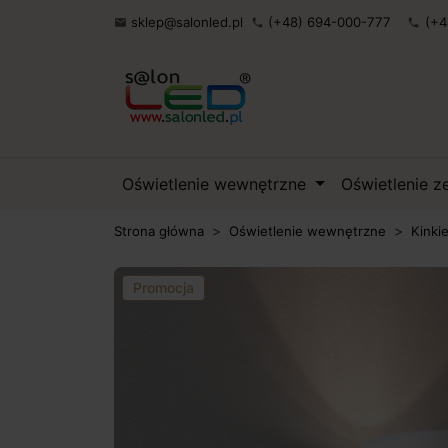
sklep@salonled.pl
(+48) 694-000-777
(+4

phone
phone
Oświetlenie wewnętrzne
Oświetlenie 
Strona główna
Oświetlenie wewnętrzne
Kinki
Promocja