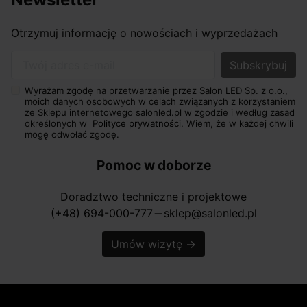
Otrzymuj informację o nowościach i wyprzedażach
Twój adres e-mail
Wyrażam zgodę na przetwarzanie przez Salon LED Sp. z o.o.,
moich danych osobowych w celach związanych z korzystaniem
ze Sklepu internetowego salonled.pl w zgodzie i według zasad
określonych w
Polityce prywatności.
Wiem, że w każdej chwili
mogę odwołać zgodę.
Pomoc w doborze
Doradztwo techniczne i projektowe
(+48) 694-000-777
sklep@salonled.pl
horizontal_rule
Umów wizytę
→