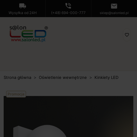
local_shipping
phone_in_talk
mail
Wysyłka od 24H
(+48) 694-000-777
sklep@salonled.pl
favorite_border
Strona główna
Oświetlenie wewnętrzne
Kinkiety LED
Promocja