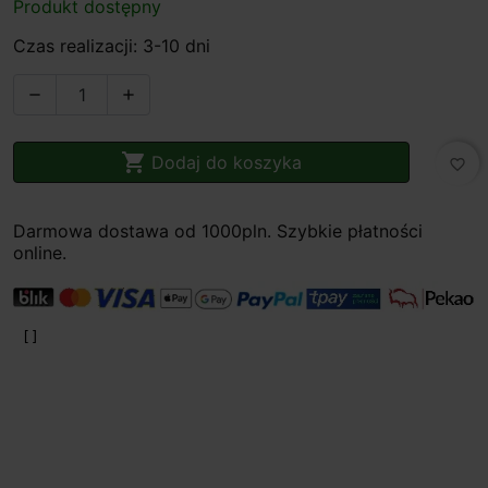
Produkt dostępny
Czas realizacji: 3-10 dni



Dodaj do koszyka
favorite_border
Darmowa dostawa od 1000pln. Szybkie płatności
online.