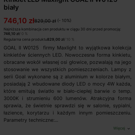
biały
746,10 zł
829,00 zł
(- 10%)
Najniższa kombinacja cen produktu w ciągu 30 dni przed promocją:
746,10 zł
/ 0 %
Regularna cena produktu
829,00 zł
/ 10 %
GOAL II W0125 firmy Maxlight to wyjątkowa kolekcja
kinkietów ściennych LED. Nowoczesna forma kinkietu,
obracane wokół własnej osi głowice, pozwalają na jego
stosowanie we wszystkich pomieszczeniach. Lampy z
serii Goal wykonane są z aluminium w kolorze białym,
posiadają 2 wbudowane diody LED o mocy 4W każda,
które emitują światło w biało-ciepłej barwie o temp.
3000K i strumieniu 600 lumenów. Atrakcyjna forma
sprawia, że świetnie sprawdzi się w salonie, sypialni,
łazience, korytarzu i każdym innym pomieszczeniu.
Parametry techniczne:...
Więcej
expand_more