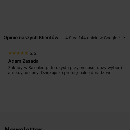
Opinie naszych Klientów
4.9 na 144 opinie w Google
keyboard_arrow_left
keyboard_arrow_right
Popr
Na
5/5
star
star
star
star
star
Adam Zasada
Zakupy w Salonled.pl to czysta przyjemność; duży wybór i
atrakcyjne ceny. Dziękuję za profesjonalne doradztwo!
Newsletter