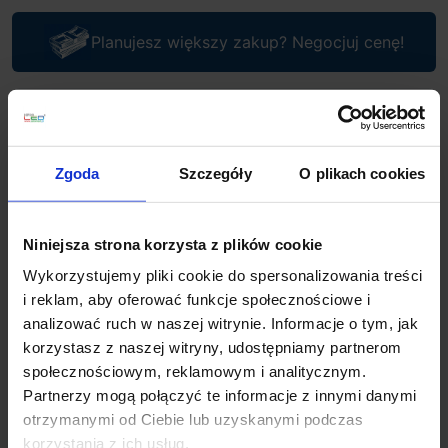
Planujesz większy zakup? Negocjuj cenę!
Wsparcie techniczne
Jeśli masz pytania lub potrzebujesz pomocy, zadzwoń
Zgoda
Szczegóły
O plikach cookies
lub napisz do nas: pracujemy od 8:00 do 18:00,
odpowiedzi na e-maile od 8:00 do 22:00.
+48 694 000 777
,
+48 799 220 777
phone
Niniejsza strona korzysta z plików cookie
sklep@salonled.pl
email
Wykorzystujemy pliki cookie do spersonalizowania treści
i reklam, aby oferować funkcje społecznościowe i
Metody płatności
analizować ruch w naszej witrynie. Informacje o tym, jak
korzystasz z naszej witryny, udostępniamy partnerom
społecznościowym, reklamowym i analitycznym.
Koszt dostawy
Partnerzy mogą połączyć te informacje z innymi danymi
otrzymanymi od Ciebie lub uzyskanymi podczas
korzystania z ich usług.