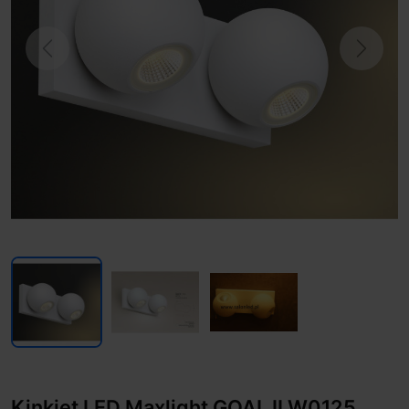
Previous
Next
Kinkiet LED Maxlight GOAL II W0125