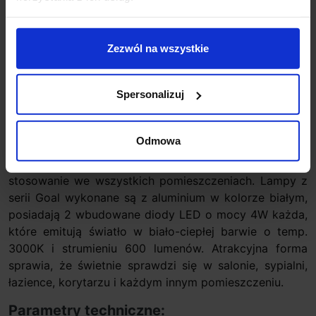
Zapytaj o produkt
Zezwól na wszystkie
Opis
Spersonalizuj
GOAL II W0125
firmy
Maxlight
to wyjątkowa kolekcja
Odmowa
kinkietów ściennych LED. Nowoczesna forma kinkietu,
obracane wokół własnej osi głowice, pozwalają na jego
stosowanie we wszystkich pomieszczeniach. Lampy z
serii Goal wykonane są z aluminium w kolorze białym,
posiadają 2 wbudowane diody LED o mocy 4W każda,
które emitują światło w biało-ciepłej barwie o temp.
3000K i strumieniu 600 lumenów. Atrakcyjna forma
sprawia, że świetnie sprawdzi się w salonie, sypialni,
łazience, korytarzu i każdym innym pomieszczeniu.
Parametry techniczne: