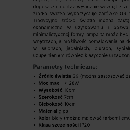
dopuszcza montaż wyłącznie wewnątrz, a tak
źródło swiatła wykorzystuje żarówkę G9
Tradycyjne źródło światła można zast
ekonomiczne w użytkowaniu i pozwala
minimalistycznej formy lampa ta może by
wnętrzach, a możliwość pomalowania na 
w salonach, jadalniach, biurach, sypia
uzupełnieniem również klasycznie urządzon
Parametry techniczne:
Źródło światła
G9 (można zastosować ża
Moc max
1 x 28W
Wysokość
10cm
Szerokość
7cm
Głębokość
10cm
Materiał
gips
Kolor
biały (można malować farbami emul
Klasa szczelności
IP20