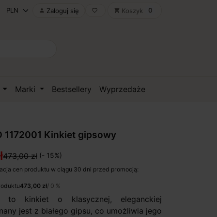
0
Zaloguj się
Koszyk

favorite_border
shopping_cart
D
Marki
Bestsellery
Wyprzedaże
 1172001 Kinkiet gipsowy
ł
473,00 zł
(- 15%)
acja cen produktu w ciągu 30 dni przed promocją:
roduktu
473,00 zł
/ 0 %
to kinkiet o klasycznej, eleganckiej
any jest z białego gipsu, co umożliwia jego