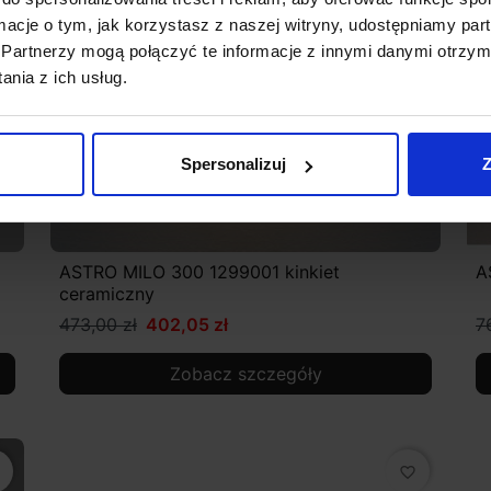
ormacje o tym, jak korzystasz z naszej witryny, udostępniamy p
Partnerzy mogą połączyć te informacje z innymi danymi otrzym
nia z ich usług.
Spersonalizuj
Z
ASTRO MILO 300 1299001 kinkiet
A
ceramiczny
473,00 zł
402,05 zł
7
Zobacz szczegóły
favorite_border