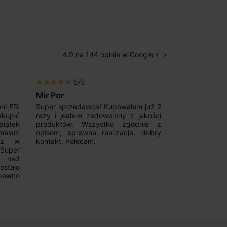
4.9 na 144 opinie w Google
keyboard_arrow_left
keyboard_arrow_right
Poprzedni
Następny
5/5
5/5
star
star
star
star
star
star
star
star
star
star
Mir Por
Patryk123
onLED.
Super sprzedawca! Kupowałem już 2
Szybka real
akupić
razy i jestem zadowolony z jakości
konkurencyjn
iątek
produktów. Wszystko zgodnie z
pomoc w 
ymałam
opisem, sprawna realizacja, dobry
magnetycznyc
już w
kontakt. Polecam.
wyboru. Z p
.Super
ponownie.
a nad
stało
pewno