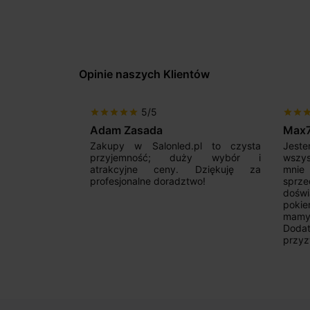
Opinie naszych Klientów
5/5
star
star
star
star
star
star
star
sta
Adam Zasada
Max
alny sklep,
Zakupy w Salonled.pl to czysta
Jeste
niam fachową
przyjemność; duży wybór i
wszy
 wyborze
atrakcyjne ceny. Dziękuję za
mnie
Zdecydowanie
profesjonalne doradztwo!
sprz
doświ
pokie
mamy 
Dodat
przyz