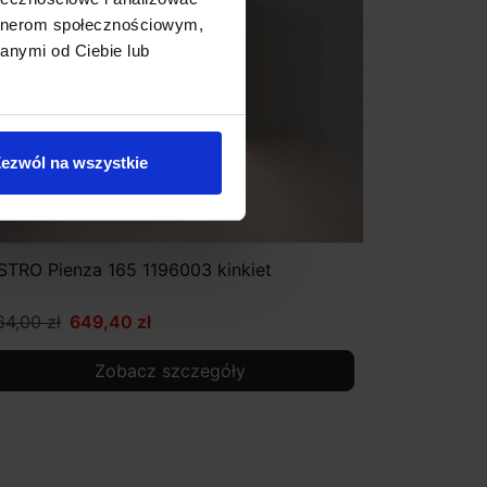
artnerom społecznościowym,
anymi od Ciebie lub
ezwól na wszystkie
STRO Pienza 165 1196003 kinkiet
64,00 zł
649,40 zł
Zobacz szczegóły