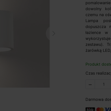
pomalowanie
dowolny kolo
czemu na oświ
Lampa posi
dopuszcza 
łazience w 
Next
wykorzystuj
zestawu). T
żarówką LED, 
Produkt dost
Czas realizacj

Darmowa dost