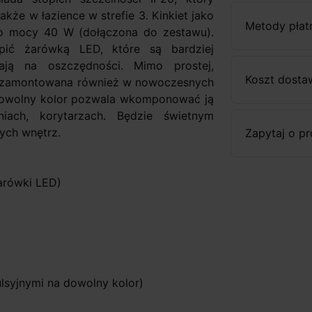
że w łazience w strefie 3. Kinkiet jako
Metody płat
 o mocy 40 W (dołączona do zestawu).
ąpić żarówką LED, które są bardziej
ją na oszczędności. Mimo prostej,
Koszt dosta
ć zamontowana również w nowoczesnych
dowolny kolor pozwala wkomponować ją
lniach, korytarzach. Będzie świetnym
ych wnętrz.
Zapytaj o p
rówki LED)
syjnymi na dowolny kolor)