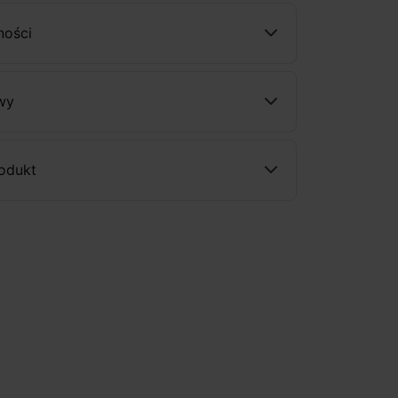
ności
wy
rodukt