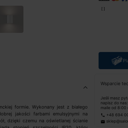
Pl
Wsparcie te
Jeśli masz py
napisz do nas
anckiej formie. Wykonany jest z białego
maile od 8:00 
obrej jakości farbami emulsyjnymi na
+48 694 0
phone
ół, dzięki czemu na oświetlanej ścianie
sklep@salo
email
ada stopień szczelności IP20, który