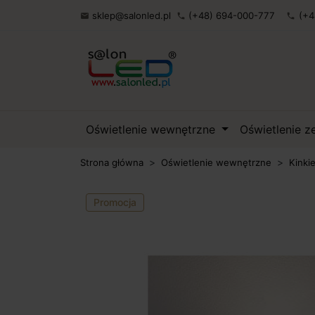
sklep@salonled.pl
(+48) 694-000-777
(+4

phone
phone
Oświetlenie wewnętrzne
Oświetlenie 
Strona główna
Oświetlenie wewnętrzne
Kinki
Promocja