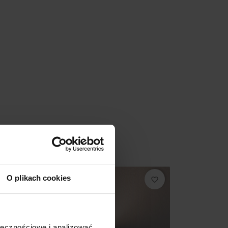
Promocja
O plikach cookies
favorite_border
ołecznościowe i analizować