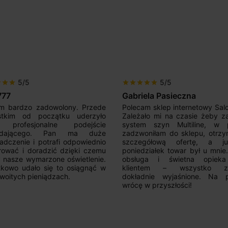
5/5
5/5
r
star
star
star
star
star
star
star
777
Gabriela Pasieczna
m bardzo zadowolony. Przede
Polecam sklep internetowy Sal
stkim od początku uderzyło
Zależało mi na czasie żeby z
 profesjonalne podejście
system szyn Multiline, w p
edającego. Pan ma duże
zadzwoniłam do sklepu, otrz
adczenie i potrafi odpowiednio
szczegółową ofertę, a 
rować i doradzić dzięki czemu
poniedziałek towar był u mnie
nasze wymarzone oświetlenie.
obsługa i świetna opiek
kowo udało się to osiągnąć w
klientem – wszystko zo
woitych pieniądzach.
dokładnie wyjaśnione. Na 
wrócę w przyszłości!