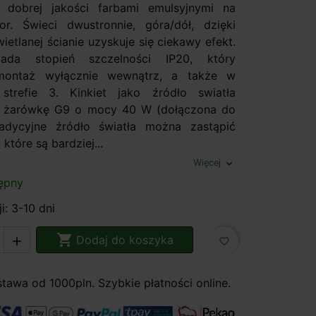
 dobrej jakości farbami emulsyjnymi na
r. Świeci dwustronnie, góra/dół, dzięki
etlanej ścianie uzyskuje się ciekawy efekt.
ada stopień szczelności IP20, który
montaż wyłącznie wewnątrz, a także w
strefie 3. Kinkiet jako źródło swiatła
e żarówkę G9 o mocy 40 W (dołączona do
radycyjne źródło światła można zastąpić
które są bardziej...
Więcej
expand_more
ępny
i: 3-10 dni

Dodaj do koszyka

favorite_border
awa od 1000pln. Szybkie płatności online.