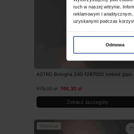
ruch w naszej witrynie. Inf
reklamowym i analitycznym. 
uzyskanymi podczas korzysta
Odmowa
ASTRO Bologna 240 1287002 kinkiet gips
878,00 zł
746,30 zł
Zobacz szczegóły
Promocja
favorite_border