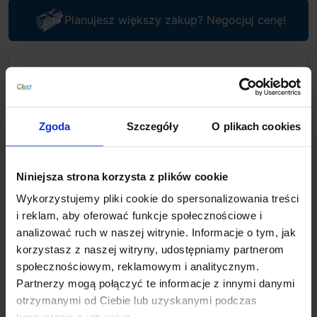
Planujesz większy zakup? Negocjuj cenę!
Wsparcie techniczne
Jeśli masz pytania lub potrzebujesz pomocy, zadzwoń
lub napisz do nas: pracujemy od 8:00 do 18:00,
Zgoda
Szczegóły
O plikach cookies
odpowiedzi na e-maile od 8:00 do 22:00.
+48 694 000 777
,
+48 799 220 777
phone
sklep@salonled.pl
email
Niniejsza strona korzysta z plików cookie
Wykorzystujemy pliki cookie do spersonalizowania treści
Metody płatności
i reklam, aby oferować funkcje społecznościowe i
analizować ruch w naszej witrynie. Informacje o tym, jak
korzystasz z naszej witryny, udostępniamy partnerom
Koszt dostawy
społecznościowym, reklamowym i analitycznym.
Partnerzy mogą połączyć te informacje z innymi danymi
otrzymanymi od Ciebie lub uzyskanymi podczas