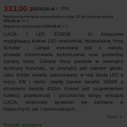
333,00 zł
370,00 zł
(- 10%)
Najniższa kombinacja cen produktu w ciągu 30 dni przed promocją:
370,00 zł
/ 10 %
Regularna cena produktu
370,00 zł
/ 0 %
LUCIA 1 LED 673938 to klasycznie
wyglądający kinkiet LED znakomitej, hiszpańskiej firmy
Schuller . Lampa wykonana jest z metalu,
posiada chromowane wykończenia oraz podwójny
szklany klosz. Szklany klosz posiada w wewnątrz
strukturę krysztalu, na zewnątrz jest całkiem gładki.
Jako źródło światła zastosowano w niej diodę LED o
mocy 5W i lekko ciepłej barwie światła 3500K o
strumieniu światła 420lm. Kinkiet jest uzupełnieniem
kolekcji pojedynczej i poczwórnej lampy wiszącej
LUCIA, doskonale sprawdzi się zarówno w
klasycznych, jak i nowoczesnych...
Więcej
expand_more
Produkt dostępny