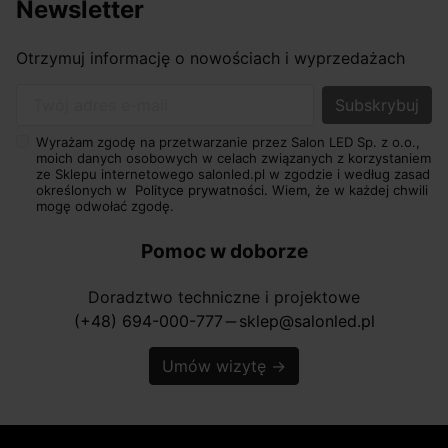
Newsletter
Otrzymuj informację o nowościach i wyprzedażach
Twój adres e-mail
Wyrażam zgodę na przetwarzanie przez Salon LED Sp. z o.o.,
moich danych osobowych w celach związanych z korzystaniem
ze Sklepu internetowego salonled.pl w zgodzie i według zasad
określonych w
Polityce prywatności.
Wiem, że w każdej chwili
mogę odwołać zgodę.
Pomoc w doborze
Doradztwo techniczne i projektowe
(+48) 694-000-777
sklep@salonled.pl
horizontal_rule
Umów wizytę
→