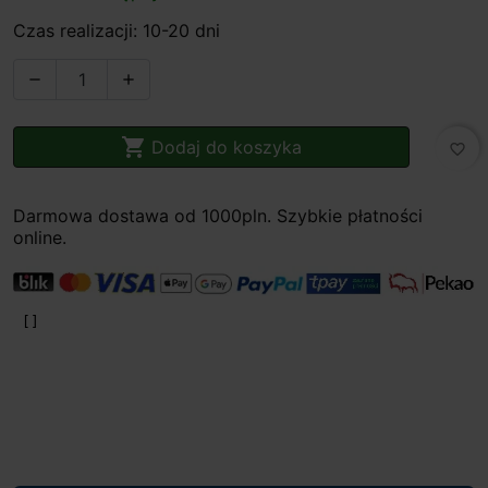
Czas realizacji: 10-20 dni



Dodaj do koszyka
favorite_border
Darmowa dostawa od 1000pln. Szybkie płatności
online.