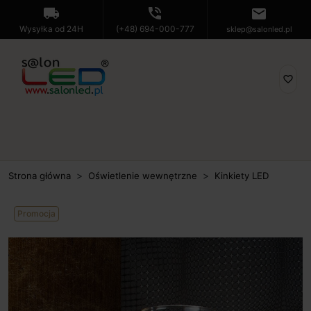
local_shipping
phone_in_talk
mail
Wysyłka od 24H
(+48) 694-000-777
sklep@salonled.pl
favorite_border
Strona główna
Oświetlenie wewnętrzne
Kinkiety LED
Promocja