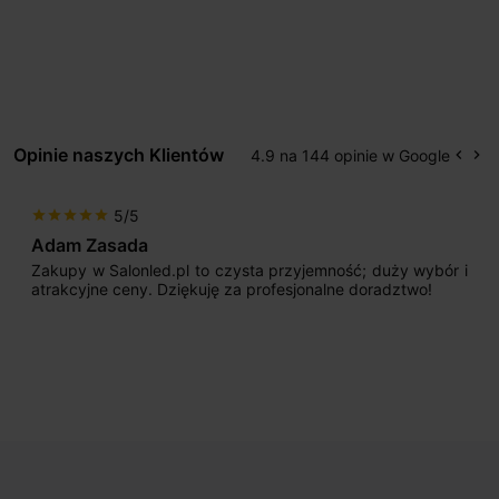
Opinie naszych Klientów
4.9 na 144 opinie w Google
keyboard_arrow_left
keyboard_arrow_right
Popr
Na
5/5
star
star
star
star
star
Adam Zasada
Zakupy w Salonled.pl to czysta przyjemność; duży wybór i
atrakcyjne ceny. Dziękuję za profesjonalne doradztwo!