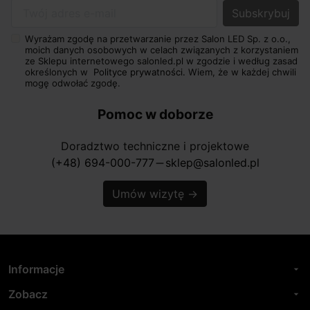
Twój adres e-mail
Wyrażam zgodę na przetwarzanie przez Salon LED Sp. z o.o.,
moich danych osobowych w celach związanych z korzystaniem
ze Sklepu internetowego salonled.pl w zgodzie i według zasad
określonych w
Polityce prywatności.
Wiem, że w każdej chwili
mogę odwołać zgodę.
Pomoc w doborze
Doradztwo techniczne i projektowe
(+48) 694-000-777
sklep@salonled.pl
horizontal_rule
Umów wizytę
→
Informacje
arrow_drop_down
Zobacz
arrow_drop_down