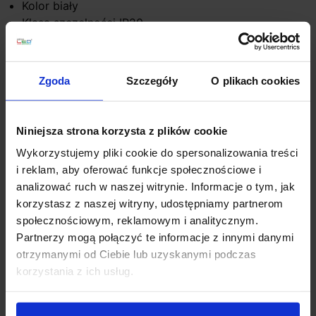
Kolor biały
Klasa szczelności IP20
Producent Astro Lighting
Gwarancja 24 miesiące
Zgoda
Szczegóły
O plikach cookies
Informacje dodatkowe:
Brak źródła światła w komplecie
Kinkiet może być malowany na dowolny kolor
Niniejsza strona korzysta z plików cookie
Wykorzystujemy pliki cookie do spersonalizowania treści
Szczegóły produktu
i reklam, aby oferować funkcje społecznościowe i
analizować ruch w naszej witrynie. Informacje o tym, jak
korzystasz z naszej witryny, udostępniamy partnerom
społecznościowym, reklamowym i analitycznym.
Zobacz także
Partnerzy mogą połączyć te informacje z innymi danymi
otrzymanymi od Ciebie lub uzyskanymi podczas
Promocja
Promocja
korzystania z ich usług.