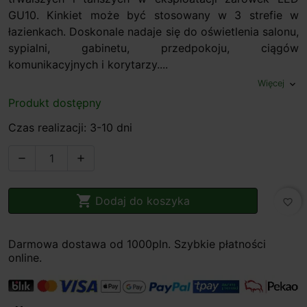
GU10. Kinkiet może być stosowany w 3 strefie w
łazienkach. Doskonale nadaje się do oświetlenia salonu,
sypialni, gabinetu, przedpokoju, ciągów
komunikacyjnych i korytarzy....
Więcej
expand_more
Produkt dostępny
Czas realizacji: 3-10 dni



Dodaj do koszyka
favorite_border
Darmowa dostawa od 1000pln. Szybkie płatności
online.