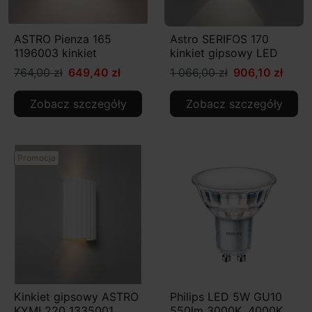
ASTRO Pienza 165
Astro SERIFOS 170
1196003 kinkiet
kinkiet gipsowy LED
764,00 zł
649,40 zł
1 066,00 zł
906,10 zł
Zobacz szczegóły
Zobacz szczegóły
Promocja
Kinkiet gipsowy ASTRO
Philips LED 5W GU10
KYMI 220 1335001
550lm 3000K, 4000K