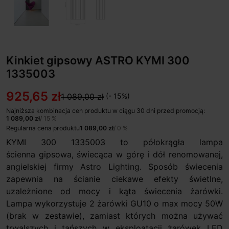
Kinkiet gipsowy ASTRO KYMI 300
1335003
925,65 zł
1 089,00 zł
(- 15%)
Najniższa kombinacja cen produktu w ciągu 30 dni przed promocją:
1 089,00 zł
/ 15 %
Regularna cena produktu
1 089,00 zł
/ 0 %
KYMI 300 1335003 to półokrągła lampa
ścienna gipsowa, świecąca w górę i dół renomowanej,
angielskiej firmy Astro Lighting. Sposób świecenia
zapewnia na ścianie ciekawe efekty świetlne,
uzależnione od mocy i kąta świecenia żarówki.
Lampa wykorzystuje 2 żarówki GU10 o max mocy 50W
(brak w zestawie), zamiast których można używać
trwalszych i tańszych w eksploatacji żarówek LED