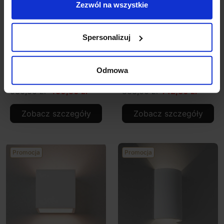
Zezwól na wszystkie
Spersonalizuj
ASTRO Parma 110
ASTRO Parma 210
Odmowa
1187009 kinkiet
1187003 kinkiet
530,00 zł
450,50 zł
838,00 zł
712,30 zł
Zobacz szczegóły
Zobacz szczegóły
Promocja
Promocja