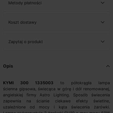
Metody płatności
Koszt dostawy
Zapytaj o produkt
Opis
KYMI 300 1335003
to półokrągła lampa
ścienna gipsowa, świecąca w górę i dół renomowanej,
angielskiej firmy Astro Lighting. Sposób świecenia
zapewnia na ścianie ciekawe efekty świetlne,
uzależnione od mocy i kąta świecenia żarówki.
Lampa wykorzystuje 2 żarówki GU10 o max mocy 50W