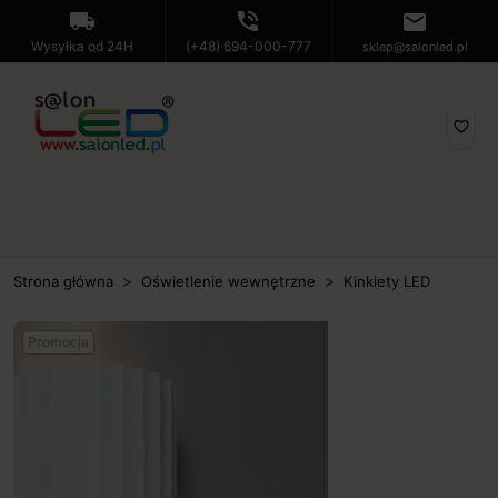
local_shipping
phone_in_talk
mail
Wysyłka od 24H
(+48) 694-000-777
sklep@salonled.pl
favorite_border
Strona główna
Oświetlenie wewnętrzne
Kinkiety LED
Promocja