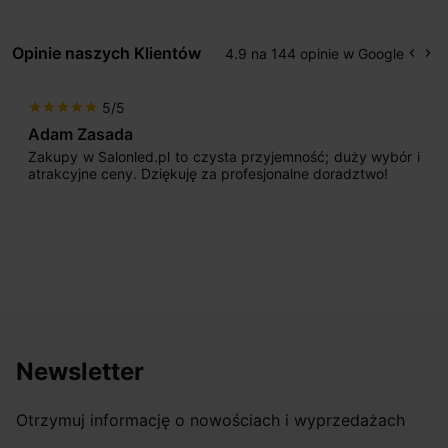
Opinie naszych Klientów
4.9 na 144 opinie w Google
keyboard_arrow_left
keyboard_arrow_right
Popr
Na
5/5
star
star
star
star
star
Adam Zasada
Zakupy w Salonled.pl to czysta przyjemność; duży wybór i
atrakcyjne ceny. Dziękuję za profesjonalne doradztwo!
Newsletter
Otrzymuj informację o nowościach i wyprzedażach