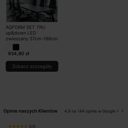
AQFORM SET TRU
up&down LED
zwieszany 57cm-198cm
934,80 zł
Zobacz szczegóły
Opinie naszych Klientów
4.9 na 144 opinie w Google
keyboard_arrow_left
keyboard_arrow_right
Popr
Na
5/5
star
star
star
star
star