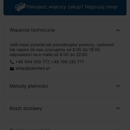
Planujesz większy zakup? Negocjuj cenę!
Wsparcie techniczne
Jeśli masz pytania lub potrzebujesz pomocy, zadzwoń
lub napisz do nas: pracujemy od 8:00 do 18:00,
odpowiedzi na e-maile od 8:00 do 22:00.
+48 694 000 777
,
+48 799 220 777
phone
sklep@salonled.pl
email
Metody płatności
Koszt dostawy