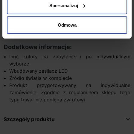
Spersonalizuj
Kolor czarny, biały
Sposób montażu ściana
Producent Aquaform
Odmowa
CRI 80
Gwarancja 5 lat
Dodatkowe informacje:
Inne kolory na zapytanie i po indywidualnym
wyborze
Wbudowany zasilacz LED
Źródło światła w komplecie
Produkt przygotowywany na indywidualne
zamówienie. Zgodnie z regulaminem sklepu tego
typu towar nie podlega zwrotowi
Szczegóły produktu