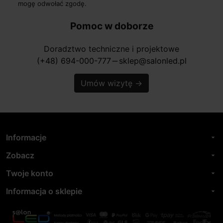
mogę odwołać zgodę.
Pomoc w doborze
Doradztwo techniczne i projektowe
(+48) 694-000-777
sklep@salonled.pl
horizontal_rule
Umów wizytę
→
Informacje
arrow_drop_down
Zobacz
arrow_drop_down
Twoje konto
arrow_drop_down
Informacja o sklepie
arrow_drop_down