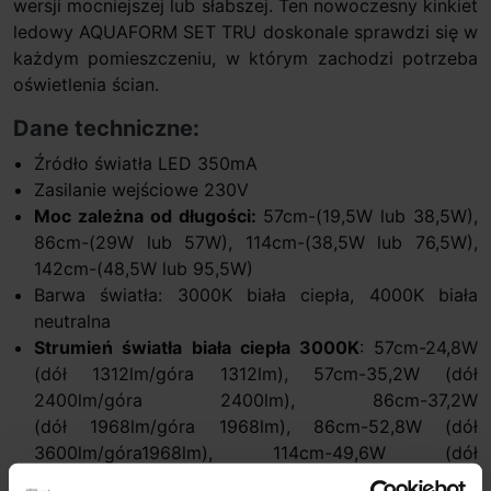
wersji mocniejszej lub słabszej. Ten nowoczesny kinkiet
ledowy AQUAFORM SET TRU doskonale sprawdzi się w
każdym pomieszczeniu, w którym zachodzi potrzeba
oświetlenia ścian.
Dane techniczne:
Źródło światła LED 350mA
Zasilanie wejściowe 230V
Moc zależna od długości:
57cm-(19,5W lub 38,5W),
86cm-(29W lub 57W), 114cm-(38,5W lub 76,5W),
142cm-(48,5W lub 95,5W)
Barwa światła: 3000K biała ciepła, 4000K biała
neutralna
Strumień światła biała ciepła 3000K
: 57cm-24,8W
(dół 1312lm/góra 1312lm), 57cm-35,2W (dół
2400lm/góra 2400lm), 86cm-37,2W
(dół 1968lm/góra 1968lm), 86cm-52,8W (dół
3600lm/góra1968lm), 114cm-49,6W (dół
2624lm/góra 2624lm), 114cm-70,4W (dół