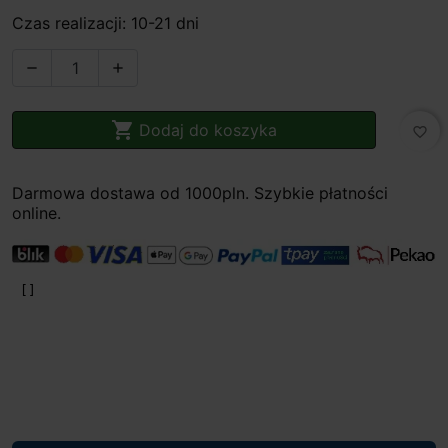
Czas realizacji: 10-21 dni



Dodaj do koszyka
favorite_border
Darmowa dostawa od 1000pln. Szybkie płatności
online.