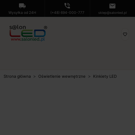
local_shipping
phone_in_talk
mail
Wysyłka od 24H
(+48) 694-000-777
sklep@salonled.pl
favorite_border
Strona główna
Oświetlenie wewnętrzne
Kinkiety LED