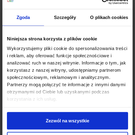
4800lm/góra 2624lm), 142cm-62W (dół
3280lm/góra 3280lm), 142cm-88W (dół
Zgoda
Szczegóły
O plikach cookies
6000lm/góra 3280lm), 170cm-74,4W (dół
3936lm/góra 3936lm), 170cm-105,6W (dół
7200lm/góra 3936lm), 198cm-
Niniejsza strona korzysta z plików cookie
86,8W (dół 4592lm/góra 4592lm), 198cm-
123,2W (dół 8400lm/góra 4592lm)
Wykorzystujemy pliki cookie do spersonalizowania treści
Strumień światła biała naturalna 4000K
: 57cm-
i reklam, aby oferować funkcje społecznościowe i
24,8W (dół 1344lm/góra 1344lm), 57cm-35,2W (dół
analizować ruch w naszej witrynie. Informacje o tym, jak
2480lm/góra 2480lm), 86cm-37,2W (dół
korzystasz z naszej witryny, udostępniamy partnerom
2016lm/góra 2016lm), 86cm-52,8W (dół
społecznościowym, reklamowym i analitycznym.
3720lm/góra2016lm), 114cm-49,6W (dół
Partnerzy mogą połączyć te informacje z innymi danymi
2688lm/góra 2688lm), 114cm-70,4W (dół
otrzymanymi od Ciebie lub uzyskanymi podczas
4960lm/góra 2688lm), 142cm-62W (dół
korzystania z ich usług.
3360lm/góra 3360lm), 142cm-88W (dół
6200lm/góra 3360lm)
Długość: 57cm, 86cm, 114cm, 142cm
Zezwól na wszystkie
Wysokość klosza 11cm
Szerokość klosza 6cm