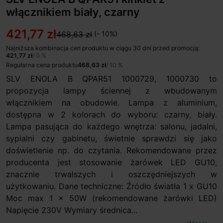
włącznikiem biały, czarny
421,77 zł
468,63 zł
(- 10%)
Najniższa kombinacja cen produktu w ciągu 30 dni przed promocją:
421,77 zł
/ 0 %
Regularna cena produktu
468,63 zł
/ 10 %
SLV ENOLA B QPAR51 1000729, 1000730 to
propozycja lampy ściennej z wbudowanym
włącznikiem na obudowie. Lampa z aluminium,
dostępna w 2 kolorach do wyboru: czarny, biały.
Lampa pasująca do każdego wnętrza: salonu, jadalni,
sypialni czy gabinetu, świetnie sprawdzi się jako
doświetlenie np. do czytania. Rekomendowane przez
producenta jest stosowanie żarówek LED GU10,
znacznie trwalszych i oszczędniejszych w
użytkowaniu. Dane techniczne: Źródło światła 1 x GU10
Moc max 1 x 50W (rekomendowane żarówki LED)
Napięcie 230V Wymiary średnica...