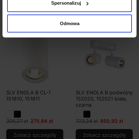
Spersonalizuj
Zobacz szczegóły
Zobacz szczegóły
Odmowa
Promocja
Promocja
SLV ENOLA B CL-1
SLV ENOLA B podwójny
151810, 151811
152020, 152021 biała,
czarna
306,27 zł
275,64 zł
723,24 zł
650,92 zł
Zobacz szczegóły
Zobacz szczegóły