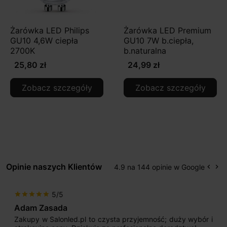
Żarówka LED Philips
Żarówka LED Premium
GU10 4,6W ciepła
GU10 7W b.ciepła,
2700K
b.naturalna
25,80 zł
24,99 zł
Zobacz szczegóły
Zobacz szczegóły
Opinie naszych Klientów
4.9 na 144 opinie w Google
keyboard_arrow_left
keyboard_arrow_right
Popr
Na
5/5
star
star
star
star
star
Adam Zasada
Zakupy w Salonled.pl to czysta przyjemność; duży wybór i