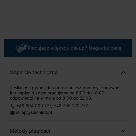
Planujesz większy zakup? Negocjuj cenę!
Wsparcie techniczne
Jeśli masz pytania lub potrzebujesz pomocy, zadzwoń
lub napisz do nas: pracujemy od 8:00 do 18:00,
odpowiedzi na e-maile od 8:00 do 22:00.
+48 694 000 777
,
+48 799 220 777
phone
sklep@salonled.pl
email
Metody płatności