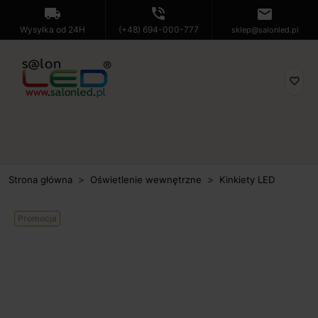
local_shipping
phone_in_talk
mail
Wysyłka od 24H
(+48) 694-000-777
sklep@salonled.pl
favorite_border
Strona główna
Oświetlenie wewnętrzne
Kinkiety LED
Promocja