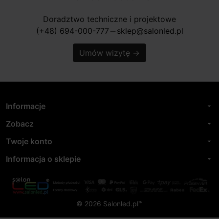
Doradztwo techniczne i projektowe
(+48) 694-000-777
sklep@salonled.pl
horizontal_rule
Umów wizytę
→
Informacje
arrow_drop_down
Zobacz
arrow_drop_down
Twoje konto
arrow_drop_down
Informacja o sklepie
arrow_drop_down
© 2026 Salonled.pl™