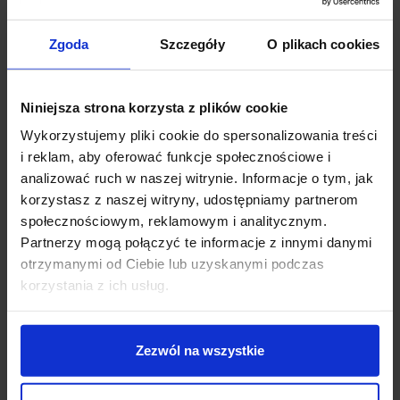
2200K, 3000K, 4000K
27,99 zł
19,99 zł
Zgoda
Szczegóły
O plikach cookies
Zobacz szczegóły
Zobacz szczegóły
Niniejsza strona korzysta z plików cookie
Wykorzystujemy pliki cookie do spersonalizowania treści
Promocja
i reklam, aby oferować funkcje społecznościowe i
analizować ruch w naszej witrynie. Informacje o tym, jak
korzystasz z naszej witryny, udostępniamy partnerom
społecznościowym, reklamowym i analitycznym.
Partnerzy mogą połączyć te informacje z innymi danymi
otrzymanymi od Ciebie lub uzyskanymi podczas
korzystania z ich usług.
Ściemnialna żarówka
SLV ENOLA
LED Osram Gu10 5,5W
149381,149387
biała ciepła, naturalna
Zezwól na wszystkie
35,67 zł
468,63 zł
421,77 zł