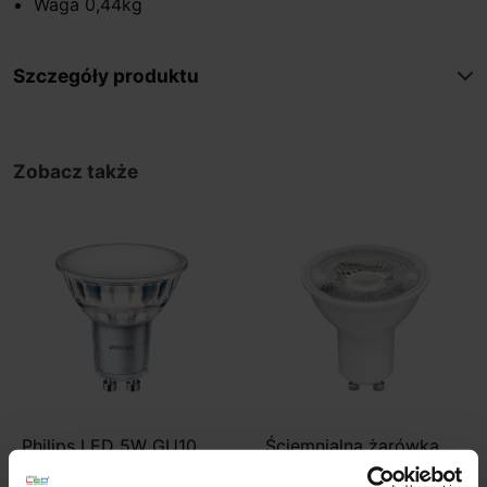
Waga 0,44kg
Szczegóły produktu
Zobacz także
Philips LED 5W GU10
Ściemnialna żarówka
550lm 3000K, 4000K
LED GU10 barwa