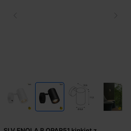
Previous
Next
SLV ENOLA B QPAR51 kinkiet z