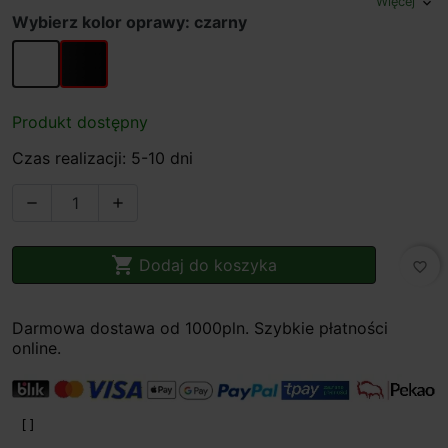
Więcej
expand_more
Wybierz kolor oprawy: czarny
biały
czarny
Produkt dostępny
Czas realizacji: 5-10 dni



Dodaj do koszyka
favorite_border
Darmowa dostawa od 1000pln. Szybkie płatności
online.