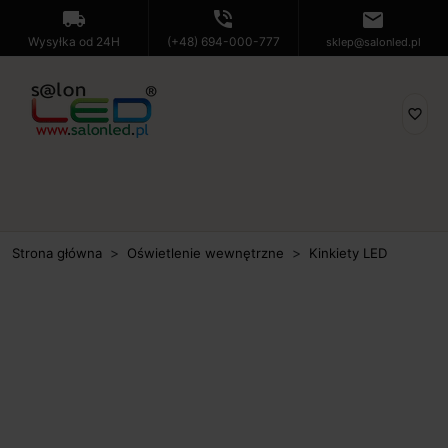
local_shipping
phone_in_talk
mail
Wysyłka od 24H
(+48) 694-000-777
sklep@salonled.pl
favorite_border
Strona główna
Oświetlenie wewnętrzne
Kinkiety LED