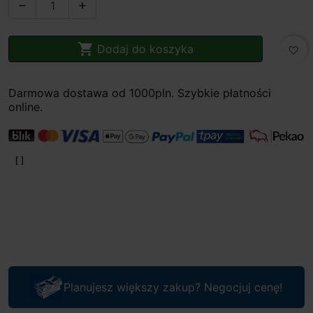



Dodaj do koszyka
favorite_border
Darmowa dostawa od 1000pln. Szybkie płatności
online.
Planujesz większy zakup? Negocjuj cenę!