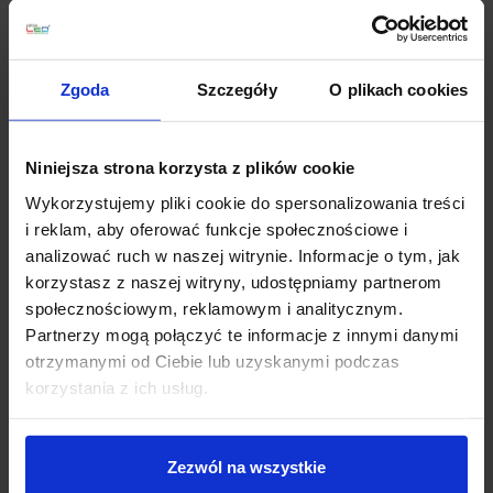
olśnienia. Źródła
topLED
rozmieszczone są dookoła, co
wzmacnia efekt gładkiej, eleganckiej powierzchni
świecenia.
Zgoda
Szczegóły
O plikach cookies
Warianty kolorystyczne – 4 wykończenia
do wnętrz premium
Oxygen_W1 występuje w czterech rozpoznawalnych
Niniejsza strona korzysta z plików cookie
zestawieniach kolorystycznych. Klosz jest
Wykorzystujemy pliki cookie do spersonalizowania treści
dwukolorowy – z
białym wnętrzem
, które wzmacnia
i reklam, aby oferować funkcje społecznościowe i
odbicie i poprawia wrażenie jasności:
analizować ruch w naszej witrynie. Informacje o tym, jak
korzystasz z naszej witryny, udostępniamy partnerom
biały
społecznościowym, reklamowym i analitycznym.
czarno-biały
(czarny na zewnątrz, biały wewnątrz)
Partnerzy mogą połączyć te informacje z innymi danymi
żółto-biały
otrzymanymi od Ciebie lub uzyskanymi podczas
błękitno-biały
korzystania z ich usług.
Parametry światła – ciepła biel 3000K i CRI
90
Zezwól na wszystkie
Oxygen_W1 zapewnia przyjemną, domową barwę