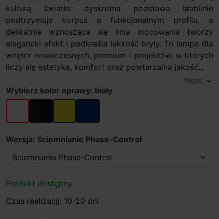
kulturą światła: dyskretna podstawa stabilnie
podtrzymuje korpus o funkcjonalnym profilu, a
delikatnie wznosząca się linia mocowania tworzy
elegancki efekt i podkreśla lekkość bryły. To lampa dla
wnętrz nowoczesnych, premium i projektów, w których
liczy się estetyka, komfort oraz powtarzalna jakość...
Więcej
expand_more
Wybierz kolor oprawy: biały
biały
czarny
żółty
niebieski
Wersja: Ściemnianie Phase-Control
Produkt dostępny
Czas realizacji: 10-20 dni