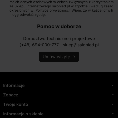
moich danych osobowych w celach związanych z korzystaniem
ze Sklepu internetowego salonled.pl w zgodzie i według zasad
określonych w
Polityce prywatności.
Wiem, że w każdej chwili
mogę odwołać zgodę.
Pomoc w doborze
Doradztwo techniczne i projektowe
(+48) 694-000-777
sklep@salonled.pl
horizontal_rule
Umów wizytę
→
Informacje
arrow_drop_down
Zobacz
arrow_drop_down
Twoje konto
arrow_drop_down
Informacja o sklepie
arrow_drop_down