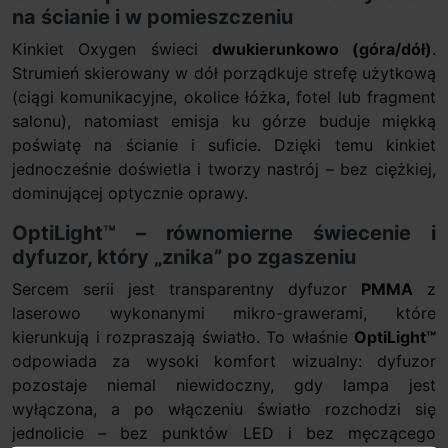
na ścianie i w pomieszczeniu
Kinkiet Oxygen świeci
dwukierunkowo (góra/dół)
.
Strumień skierowany w dół porządkuje strefę użytkową
(ciągi komunikacyjne, okolice łóżka, fotel lub fragment
salonu), natomiast emisja ku górze buduje miękką
poświatę na ścianie i suficie. Dzięki temu kinkiet
jednocześnie doświetla i tworzy nastrój – bez ciężkiej,
dominującej optycznie oprawy.
OptiLight™ – równomierne świecenie i
dyfuzor, który „znika” po zgaszeniu
Sercem serii jest transparentny dyfuzor
PMMA
z
laserowo wykonanymi mikro-grawerami, które
kierunkują i rozpraszają światło. To właśnie
OptiLight™
odpowiada za wysoki komfort wizualny: dyfuzor
pozostaje niemal niewidoczny, gdy lampa jest
wyłączona, a po włączeniu światło rozchodzi się
jednolicie – bez punktów LED i bez męczącego