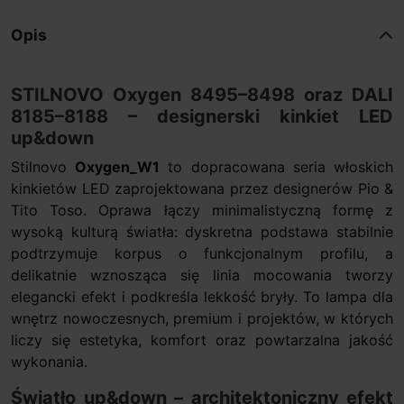
Opis
STILNOVO Oxygen 8495–8498 oraz DALI
8185–8188 – designerski kinkiet LED
up&down
Stilnovo
Oxygen_W1
to dopracowana seria włoskich
kinkietów LED zaprojektowana przez designerów Pio &
Tito Toso. Oprawa łączy minimalistyczną formę z
wysoką kulturą światła: dyskretna podstawa stabilnie
podtrzymuje korpus o funkcjonalnym profilu, a
delikatnie wznosząca się linia mocowania tworzy
elegancki efekt i podkreśla lekkość bryły. To lampa dla
wnętrz nowoczesnych, premium i projektów, w których
liczy się estetyka, komfort oraz powtarzalna jakość
wykonania.
Światło up&down – architektoniczny efekt