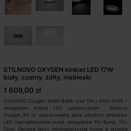
STILNOVO OXYGEN kinkiet LED 17W
biały, czarny, żółty, niebieski
1 609,00 zł
STILNOVO Oxygen 8495–8498 oraz DALI 8185–8188 –
designerski kinkiet LED up&amp;down Stilnovo
Oxygen_W1 to dopracowana seria włoskich kinkietów
LED zaprojektowana przez designerów Pio &amp; Tito
Toso. Oprawa łączy minimalistyczną formę z wysoką