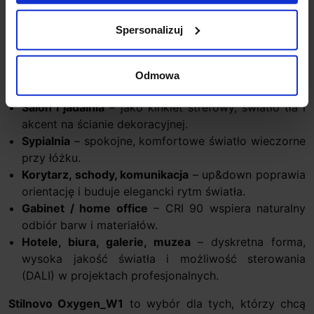
światła
3000K (ciepła biel)
oraz wysokie oddawanie
barw
CRI 90
, co przekłada się na naturalny wygląd
Spersonalizuj
materiałów, kolorów ścian i detali wyposażenia. Lampa
zapewnia 789 lumenów
Odmowa
Gdzie Oxygen_W1 sprawdzi się najlepiej
Salon i jadalnia
– jako kinkiet strefowy, światło tła i
akcent na ścianie dekoracyjnej.
Sypialnia
– spokojne, komfortowe światło wieczorne
przy łóżku.
Korytarz, schody, komunikacja
– up&down poprawia
orientację i buduje elegancki rytm światła.
Gabinet / home office
– CRI 90 wspiera naturalny
odbiór barw i materiałów.
Hotele, biura, galerie, muzea
– dyskretna forma,
wysoka jakość światła i możliwość sterowania
(DALI) w projektach profesjonalnych.
Stilnovo Oxygen_W1
to wybór dla tych, którzy chcą