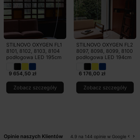
STILNOVO OXYGEN FL1
STILNOVO OXYGEN FL2
8101, 8102, 8103, 8104
8097, 8098, 8099, 8100
podłogowa LED 195cm
podłogowa LED 194cm
9 654,50 zł
6 176,00 zł
Zobacz szczegóły
Zobacz szczegóły
Opinie naszych Klientów
4.9 na 144 opinie w Google
keyboard_arrow_left
keyboard_arrow_right
Popr
Na