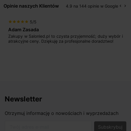
Opinie naszych Klientów
4.9 na 144 opinie w Google
keyboard_arrow_left
keyboard_arrow_right
Popr
Na
5/5
star
star
star
star
star
Max777
Jestem bardzo zadowolony. Przede wszystkim od
początku uderzyło mnie profesjonalne podejście
sprzedającego. Pan ma duże doświadczenie i potrafi
odpowiednio pokierować i doradzić dzięki czemu mamy
nasze wymarzone oświetlenie. Dodatkowo udało się to
osiągnąć w przyzwoitych pieniądzach.
Newsletter
Otrzymuj informację o nowościach i wyprzedażach
Twój adres e-mail