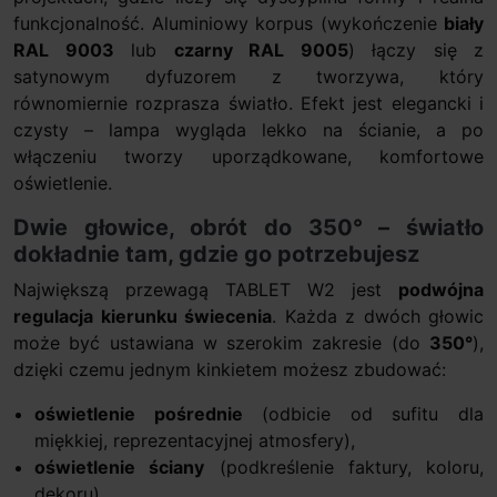
funkcjonalność. Aluminiowy korpus (wykończenie
biały
RAL 9003
lub
czarny RAL 9005
) łączy się z
satynowym dyfuzorem z tworzywa, który
równomiernie rozprasza światło. Efekt jest elegancki i
czysty – lampa wygląda lekko na ścianie, a po
włączeniu tworzy uporządkowane, komfortowe
oświetlenie.
Dwie głowice, obrót do 350° – światło
dokładnie tam, gdzie go potrzebujesz
Największą przewagą TABLET W2 jest
podwójna
regulacja kierunku świecenia
. Każda z dwóch głowic
może być ustawiana w szerokim zakresie (do
350°
),
dzięki czemu jednym kinkietem możesz zbudować:
oświetlenie pośrednie
(odbicie od sufitu dla
miękkiej, reprezentacyjnej atmosfery),
oświetlenie ściany
(podkreślenie faktury, koloru,
dekoru),