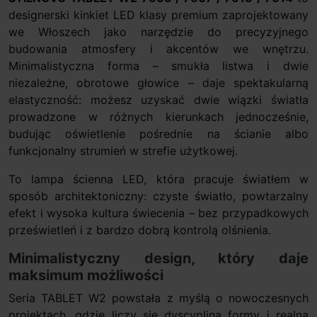
designerski kinkiet LED klasy premium zaprojektowany
we Włoszech jako narzędzie do precyzyjnego
budowania atmosfery i akcentów we wnętrzu.
Minimalistyczna forma – smukła listwa i dwie
niezależne, obrotowe głowice – daje spektakularną
elastyczność: możesz uzyskać dwie wiązki światła
prowadzone w różnych kierunkach jednocześnie,
budując oświetlenie pośrednie na ścianie albo
funkcjonalny strumień w strefie użytkowej.
To lampa ścienna LED, która pracuje światłem w
sposób architektoniczny: czyste światło, powtarzalny
efekt i wysoka kultura świecenia – bez przypadkowych
prześwietleń i z bardzo dobrą kontrolą olśnienia.
Minimalistyczny design, który daje
maksimum możliwości
Seria TABLET W2 powstała z myślą o nowoczesnych
projektach, gdzie liczy się dyscyplina formy i realna