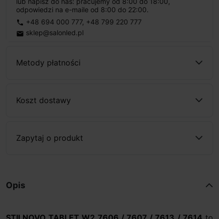
lub napisz do nas: pracujemy od 8:00 do 18:00,
odpowiedzi na e-maile od 8:00 do 22:00.
+48 694 000 777
,
+48 799 220 777
phone
sklep@salonled.pl
email
Metody płatności
Koszt dostawy
Zapytaj o produkt
Opis
STILNOVO TABLET W2 7606 / 7607 / 7613 / 7614
to