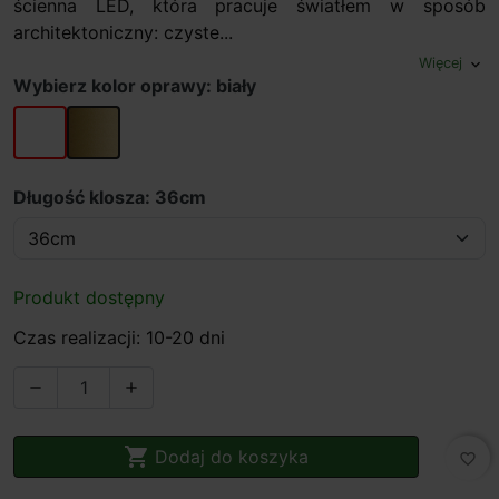
ścienna LED, która pracuje światłem w sposób
architektoniczny: czyste...
Więcej
expand_more
Wybierz kolor oprawy: biały
biały
złoty
Długość klosza: 36cm
Produkt dostępny
Czas realizacji: 10-20 dni



Dodaj do koszyka
favorite_border