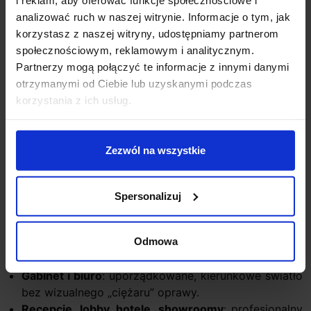
analizować ruch w naszej witrynie. Informacje o tym, jak
Dodatkowym atutem jest dopracowana optyka i rozsył
korzystasz z naszej witryny, udostępniamy partnerom
światła, które pomagają ograniczać olśnienie
społecznościowym, reklamowym i analitycznym.
(parametry UGR poniżej 25 w typowych ustawieniach
Partnerzy mogą połączyć te informacje z innymi danymi
obliczeniowych), zapewniając estetyczny, spokojny
otrzymanymi od Ciebie lub uzyskanymi podczas
odbiór światła.
korzystania z ich usług.
Zastosowanie – gdzie TABLET W2 wypada
najlepiej
Zezwól na wszystkie
Korytarze, hole, klatki schodowe
: dwa strumienie
światła poprawiają orientację i budują standard
wnętrza.
Spersonalizuj
Salon
: akcent na ścianę, półki, sztukę lub miękkie
światło pośrednie na wieczór.
Sypialnia
: nowoczesny kinkiet do stworzenia
Odmowa
nastroju lub doświetlenia wybranej strefy.
Gabinet i biuro
: uporządkowane, kierunkowe światło
bez wizualnego „ciężaru” oprawy.
Recepcje, lobby, hotele, showroomy
: profesjonalny