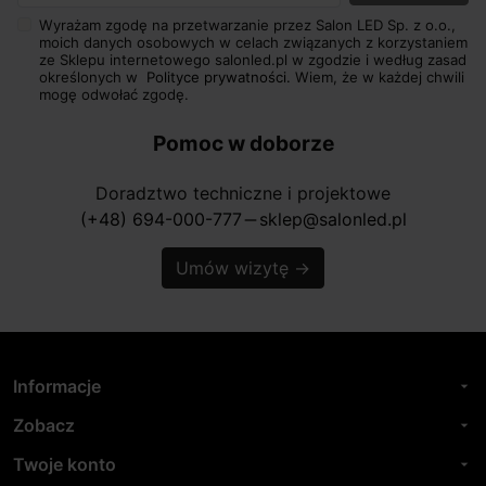
Wyrażam zgodę na przetwarzanie przez Salon LED Sp. z o.o.,
moich danych osobowych w celach związanych z korzystaniem
ze Sklepu internetowego salonled.pl w zgodzie i według zasad
określonych w
Polityce prywatności.
Wiem, że w każdej chwili
mogę odwołać zgodę.
Pomoc w doborze
Doradztwo techniczne i projektowe
(+48) 694-000-777
sklep@salonled.pl
horizontal_rule
Umów wizytę
→
Informacje
arrow_drop_down
Zobacz
arrow_drop_down
Twoje konto
arrow_drop_down