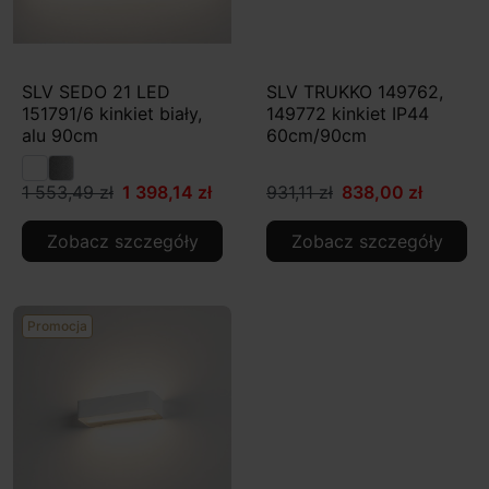
SLV SEDO 21 LED
SLV TRUKKO 149762,
151791/6 kinkiet biały,
149772 kinkiet IP44
alu 90cm
60cm/90cm
1 553,49 zł
1 398,14 zł
931,11 zł
838,00 zł
Zobacz szczegóły
Zobacz szczegóły
Promocja