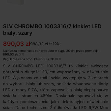
SLV CHROMBO 1003316/7 kinkiet LED
biały, szary
890,03 zł
988,92 zł
(- 10%)
Najniższa kombinacja cen produktu w ciągu 30 dni przed promocją:
890,03 zł
/ 0 %
Regularna cena produktu
988,92 zł
/ 10 %
SLV CHROMBO LED 1003316/7 to kinkiet świecący
góra/dół o długości 30,1cm wyposażony w oświetlenie
LED. Wykonany ze stali i szkła, występuje w 2 kolorach
do wyboru: biały lub szary, posiada wbudowane diody
LED o mocy 9,7W, które zapewniają białą ciepłą barwę
światła i strumień 480lm. Doskonale sprawdzi się w
każdym pomieszczeniu jako dekoracyjne oświetlenie
ścian. Dane techniczne: Źródło światła LED 9,7W Moc