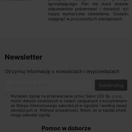
sprzedającego. Pan ma duże doświadczenie i potrafi
odpowiednio pokierować i doradzić dzięki czemu mamy
nasze wymarzone oświetlenie. Dodatkowo udało się to
osiągnąć w przyzwoitych pieniądzach.
Newsletter
Otrzymuj informację o nowościach i wyprzedażach
Twój adres e-mail
Wyrażam zgodę na przetwarzanie przez Salon LED Sp. z o.o.,
moich danych osobowych w celach związanych z korzystaniem
ze Sklepu internetowego salonled.pl w zgodzie i według zasad
określonych w
Polityce prywatności.
Wiem, że w każdej chwili
mogę odwołać zgodę.
Pomoc w doborze