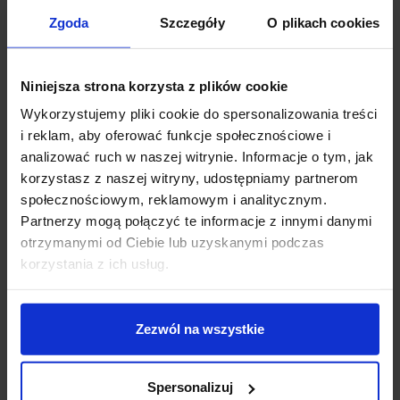
do wyboru: biały lub szary, posiada wbudowane diody
Zgoda
Szczegóły
O plikach cookies
LED o mocy 9,7W, które zapewniają białą ciepłą barwę
światła i strumień 480lm. Doskonale sprawdzi się w
każdym pomieszczeniu jako dekoracyjne oświetlenie
Niniejsza strona korzysta z plików cookie
ścian.
Wykorzystujemy pliki cookie do spersonalizowania treści
Dane techniczne:
i reklam, aby oferować funkcje społecznościowe i
Źródło światła LED 9,7W
analizować ruch w naszej witrynie. Informacje o tym, jak
Moc całkowita 9,7W
korzystasz z naszej witryny, udostępniamy partnerom
Zasilanie 230V
społecznościowym, reklamowym i analitycznym.
Wymiary: 30,1cm, wysokość 10,1cm, głębokość 9cm
Partnerzy mogą połączyć te informacje z innymi danymi
Barwa światła 3000K biała ciepła
otrzymanymi od Ciebie lub uzyskanymi podczas
Strumień światła 480lm
korzystania z ich usług.
Kolor biały, szary
Materiał stal, szkło
IP20
Zezwól na wszystkie
Czas świecenia do 35000godz
CRI 80
Spersonalizuj
Producent SLV