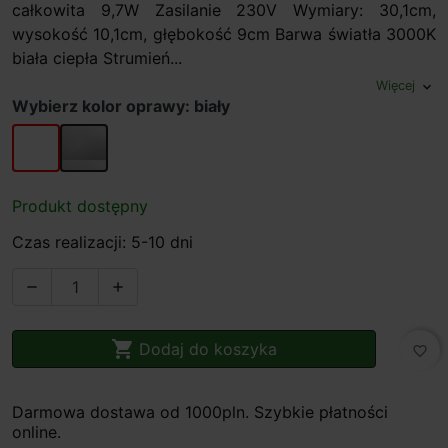
całkowita 9,7W Zasilanie 230V Wymiary: 30,1cm,
wysokość 10,1cm, głębokość 9cm Barwa światła 3000K
biała ciepła Strumień...
Więcej
expand_more
Wybierz kolor oprawy: biały
biały
szary
Produkt dostępny
Czas realizacji: 5-10 dni



Dodaj do koszyka
favorite_border
Darmowa dostawa od 1000pln. Szybkie płatności
online.