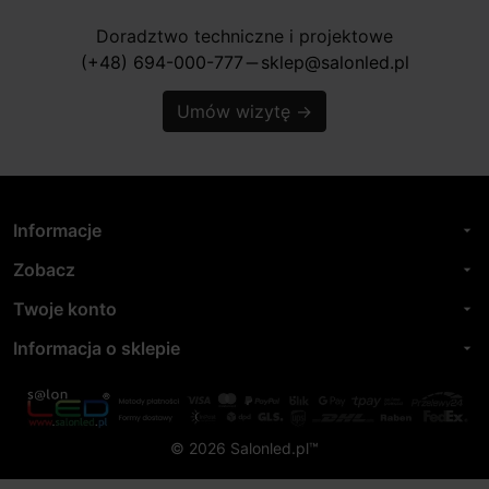
Doradztwo techniczne i projektowe
(+48) 694-000-777
sklep@salonled.pl
horizontal_rule
Umów wizytę
→
Informacje
arrow_drop_down
Zobacz
arrow_drop_down
Twoje konto
arrow_drop_down
Informacja o sklepie
arrow_drop_down
© 2026 Salonled.pl™