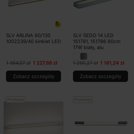
SLV ARLINA 60/130
SLV SEDO 14 LED
1002239/40 kinkiet LED
151781, 151786 60cm
17W biały, alu
1 364,07 zł
1 227,66 zł
1 290,27 zł
1 161,24 zł
Zobacz szczegóły
Zobacz szczegóły
Promocja
Promocja