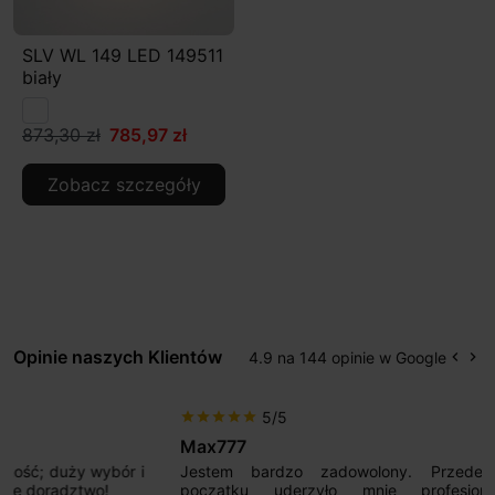
SLV WL 149 LED 149511
biały
873,30 zł
785,97 zł
Zobacz szczegóły
Opinie naszych Klientów
4.9 na 144 opinie w Google
keyboard_arrow_left
keyboard_arrow_right
Popr
Na
5/5
star
star
star
star
star
Max777
Jestem bardzo zadowolony. Przede wszystkim od
początku uderzyło mnie profesjonalne podejście