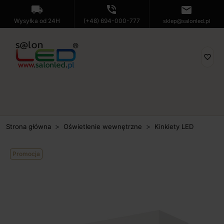
local_shipping
phone_in_talk
mail
Wysyłka od 24H
(+48) 694-000-777
sklep@salonled.pl
favorite_border
Strona główna
Oświetlenie wewnętrzne
Kinkiety LED
Promocja