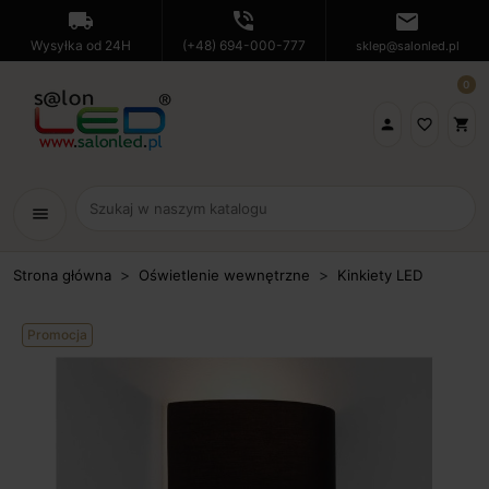
local_shipping
phone_in_talk
mail
Wysyłka od 24H
(+48) 694-000-777
sklep@salonled.pl
0

favorite_border
shopping_cart
menu
Strona główna
Oświetlenie wewnętrzne
Kinkiety LED
Promocja