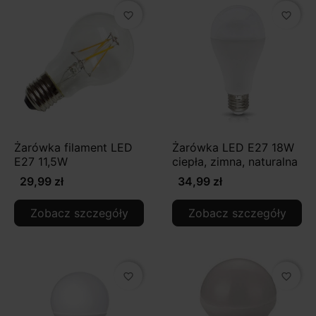
favorite_border
favorite_border
Żarówka filament LED
Żarówka LED E27 18W
E27 11,5W
ciepła, zimna, naturalna
29,99 zł
34,99 zł
Zobacz szczegóły
Zobacz szczegóły
favorite_border
favorite_border