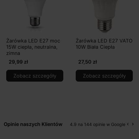
Żarówka LED E27 moc
Żarówka LED E27 VATO
15W ciepła, neutralna,
10W Biała Ciepła
zimna
29,99 zł
27,50 zł
Zobacz szczegóły
Zobacz szczegóły
Opinie naszych Klientów
4.9 na 144 opinie w Google
keyboard_arrow_left
keyboard_arrow_right
Popr
Na