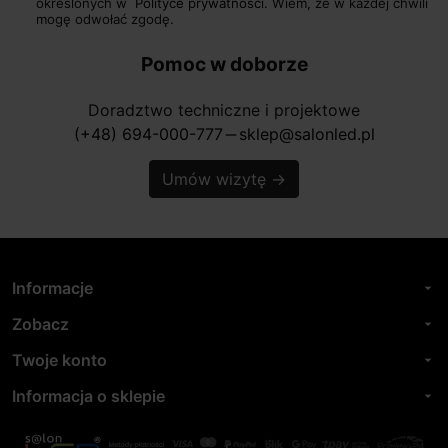
określonych w
Polityce prywatności.
Wiem, że w każdej chwili
mogę odwołać zgodę.
Pomoc w doborze
Doradztwo techniczne i projektowe
(+48) 694-000-777
sklep@salonled.pl
horizontal_rule
Umów wizytę
→
Informacje
arrow_drop_down
Zobacz
arrow_drop_down
Twoje konto
arrow_drop_down
Informacja o sklepie
arrow_drop_down