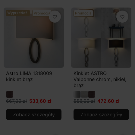
Wyprzedaż!
Promocja
Promocja
favorite_border
favorite_border
Astro LIMA 1318009
Kinkiet ASTRO
kinkiet brąz
Valbonne chrom, nikiel,
brąz
667,00 zł
533,60 zł
556,00 zł
472,60 zł
Zobacz szczegóły
Zobacz szczegóły