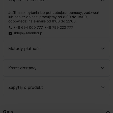
Jeśli masz pytania lub potrzebujesz pomocy, zadzwoń
lub napisz do nas: pracujemy od 8:00 do 18:00,
odpowiedzi na e-maile od 8:00 do 22:00.
+48 694 000 777
,
+48 799 220 777
phone
sklep@salonled.pl
email
Metody płatności
Koszt dostawy
Zapytaj o produkt
Opis