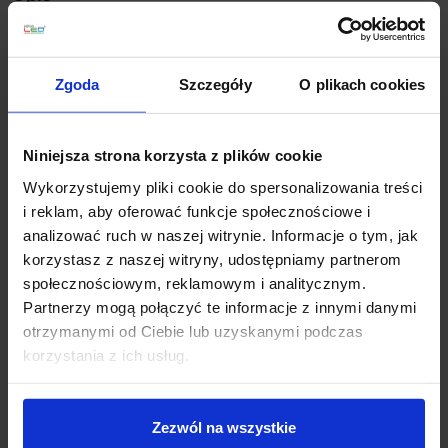
ASTRO GAUDI 1385002, 1385003
to elegancka lampa
ścienna. Wykonana jest z metalu w kolorze matowego
Zgoda
Szczegóły
O plikach cookies
niklu lub brązu. Do lampy pasują 4 abażury SEMI DRUM
320 (brak w zestawie). Lampa posiada podstawowy
stopień szczelności IP20, który umożliwia montaż
Niniejsza strona korzysta z plików cookie
wewnątrz budynków, a także w łazience w strefie 3.
Wykorzystujemy pliki cookie do spersonalizowania treści
Oprawa jako źródło światła wykorzystuję żarówkę E27,
i reklam, aby oferować funkcje społecznościowe i
o mocy max. 60W. Istnieje możliwość zastąpienia
analizować ruch w naszej witrynie. Informacje o tym, jak
tradycyjnego źródła światła, żarówką
korzystasz z naszej witryny, udostępniamy partnerom
energooszczędną lub wykonaną w technologii LED.
społecznościowym, reklamowym i analitycznym.
Kinkiet wraz z abażurem Semi Drum 320 sprawi, że
Partnerzy mogą połączyć te informacje z innymi danymi
wnętrze nabierze klasy i elegancji.
otrzymanymi od Ciebie lub uzyskanymi podczas
korzystania z ich usług.
Parametry techniczne:
Źródło światła 1 x E27
Moc max 60W
Zezwól na wszystkie
Wysokość 40,6 cm