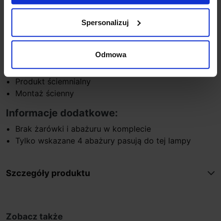
Szerokość 8 cm
Głębokość 8,25 cm
Spersonalizuj
Kolor matowy nikiel lub brąz
Klasa szczelności IP20
Odmowa
Producent Astro Lighting
Gwarancja 24 miesiące
Produkt ściemnialny
Montaż ścienny
Informacje dodatkowe:
Brak żarówki i abażuru w komplecie
Tylko wskazane 4 abażury pasują do tej lampy
Szczegóły produktu
Zobacz także