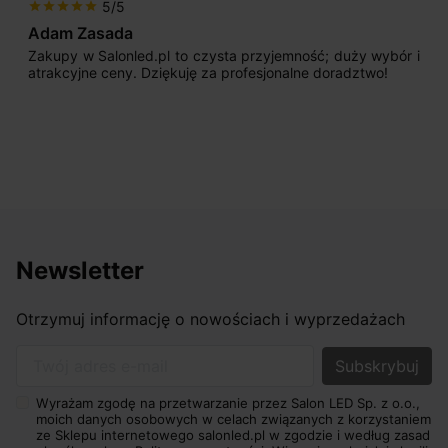
5/5
star
star
star
star
star
Max777
sta przyjemność; duży wybór i
Jestem bardzo zadowolony
a profesjonalne doradztwo!
początku uderzyło mnie pr
sprzedającego. Pan ma duże 
odpowiednio pokierować i do
nasze wymarzone oświetlenie
osiągnąć w przyzwoitych pienią
Newsletter
Otrzymuj informację o nowościach i wyprzedażach
Twój adres e-mail
Wyrażam zgodę na przetwarzanie przez Salon LED Sp. z o.o.,
moich danych osobowych w celach związanych z korzystaniem
ze Sklepu internetowego salonled.pl w zgodzie i według zasad