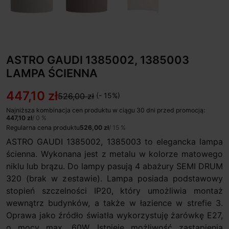
ASTRO GAUDI 1385002, 1385003
LAMPA ŚCIENNA
447,10 zł
526,00 zł
(- 15%)
Najniższa kombinacja cen produktu w ciągu 30 dni przed promocją:
447,10 zł
/ 0 %
Regularna cena produktu
526,00 zł
/ 15 %
ASTRO GAUDI 1385002, 1385003 to elegancka lampa
ścienna. Wykonana jest z metalu w kolorze matowego
niklu lub brązu. Do lampy pasują 4 abażury SEMI DRUM
320 (brak w zestawie). Lampa posiada podstawowy
stopień szczelności IP20, który umożliwia montaż
wewnątrz budynków, a także w łazience w strefie 3.
Oprawa jako źródło światła wykorzystuję żarówkę E27,
o mocy max. 60W. Istnieje możliwość zastąpienia