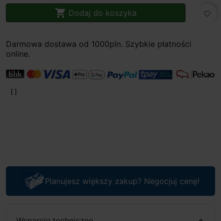

Dodaj do koszyka
favorite_border
Darmowa dostawa od 1000pln. Szybkie płatności
online.
Planujesz większy zakup? Negocjuj cenę!
Wsparcie techniczne