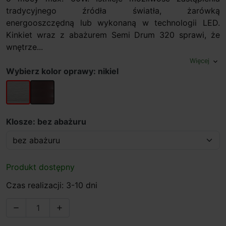
tradycyjnego źródła światła, żarówką
energooszczędną lub wykonaną w technologii LED.
Kinkiet wraz z abażurem Semi Drum 320 sprawi, że
wnętrze...
Więcej
expand_more
Wybierz kolor oprawy: nikiel
nikiel
brąz
Klosze: bez abażuru
Produkt dostępny
Czas realizacji: 3-10 dni

