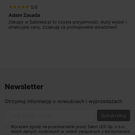
5/5
star
star
star
star
star
Adam Zasada
Zakupy w Salonled.pl to czysta przyjemność; duży wybór i
atrakcyjne ceny. Dziękuję za profesjonalne doradztwo!
Newsletter
Otrzymuj informację o nowościach i wyprzedażach
Twój adres e-mail
Wyrażam zgodę na przetwarzanie przez Salon LED Sp. z o.o.,
moich danych osobowych w celach związanych z korzystaniem