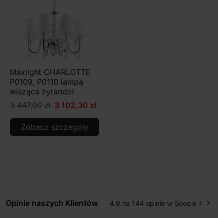
Maxlight CHARLOTTE
P0109, P0110 lampa
wisząca żyrandol
3 447,00 zł
3 102,30 zł
Zobacz szczegóły
Opinie naszych Klientów
4.9 na 144 opinie w Google
keyboard_arrow_left
keyboard_arrow_right
Popr
Na