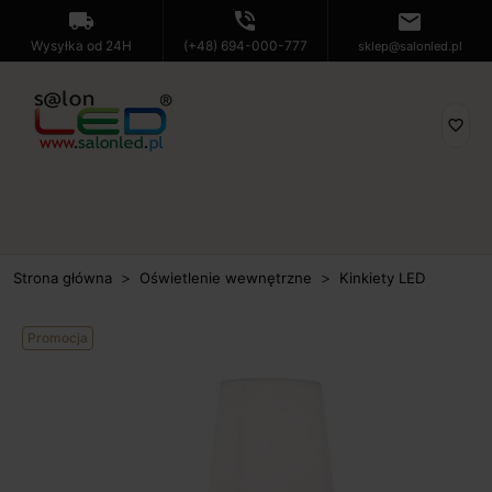
local_shipping
phone_in_talk
mail
Wysyłka od 24H
(+48) 694-000-777
sklep@salonled.pl
favorite_border
Strona główna
Oświetlenie wewnętrzne
Kinkiety LED
Promocja