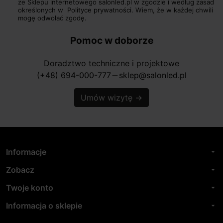
ze Sklepu internetowego salonled.pl w zgodzie i według zasad
określonych w
Polityce prywatności.
Wiem, że w każdej chwili
mogę odwołać zgodę.
Pomoc w doborze
Doradztwo techniczne i projektowe
(+48) 694-000-777
sklep@salonled.pl
horizontal_rule
Umów wizytę
→
Informacje
arrow_drop_down
Zobacz
arrow_drop_down
Twoje konto
arrow_drop_down
Informacja o sklepie
arrow_drop_down