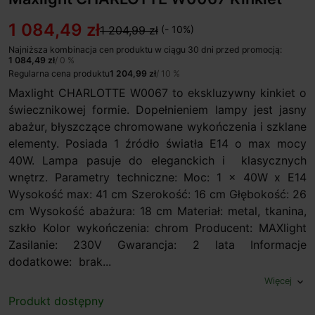
1 084,49 zł
1 204,99 zł
(- 10%)
Najniższa kombinacja cen produktu w ciągu 30 dni przed promocją:
1 084,49 zł
/ 0 %
Regularna cena produktu
1 204,99 zł
/ 10 %
Maxlight CHARLOTTE W0067 to ekskluzywny kinkiet o
świecznikowej formie. Dopełnieniem lampy jest jasny
abażur, błyszczące chromowane wykończenia i szklane
elementy. Posiada 1 źródło światła E14 o max mocy
40W. Lampa pasuje do eleganckich i klasycznych
wnętrz. Parametry techniczne: Moc: 1 x 40W x E14
Wysokość max: 41 cm Szerokość: 16 cm Głębokość: 26
cm Wysokość abażura: 18 cm Materiał: metal, tkanina,
szkło Kolor wykończenia: chrom Producent: MAXlight
Zasilanie: 230V Gwarancja: 2 lata Informacje
dodatkowe: brak...
Więcej
expand_more
Produkt dostępny