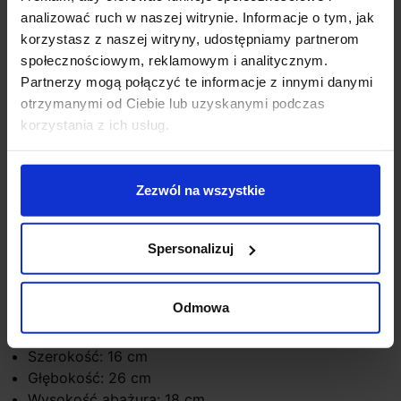
analizować ruch w naszej witrynie. Informacje o tym, jak
korzystasz z naszej witryny, udostępniamy partnerom
społecznościowym, reklamowym i analitycznym.
Opis
Partnerzy mogą połączyć te informacje z innymi danymi
otrzymanymi od Ciebie lub uzyskanymi podczas
korzystania z ich usług.
Maxlight CHARLOTTE W0067
to ekskluzywny kinkiet
o świecznikowej formie. Dopełnieniem lampy jest jasny
abażur, błyszczące chromowane wykończenia i szklane
Zezwól na wszystkie
elementy. Posiada 1 źródło światła E14 o max mocy
40W. Lampa pasuje do eleganckich i klasycznych
wnętrz.
Spersonalizuj
Parametry techniczne:
Odmowa
Moc: 1 x 40W x E14
Wysokość max: 41 cm
Szerokość: 16 cm
Głębokość: 26 cm
Wysokość abażura: 18 cm