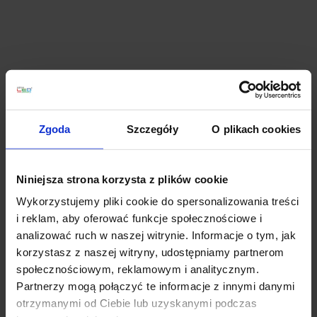
Planujesz większy zakup? Negocjuj cenę!
Zgoda
Szczegóły
O plikach cookies
Wsparcie techniczne
Niniejsza strona korzysta z plików cookie
Jeśli masz pytania lub potrzebujesz pomocy, zadzwoń
lub napisz do nas: pracujemy od 8:00 do 18:00,
Wykorzystujemy pliki cookie do spersonalizowania treści
odpowiedzi na e-maile od 8:00 do 22:00.
i reklam, aby oferować funkcje społecznościowe i
+48 694 000 777
,
+48 799 220 777
phone
analizować ruch w naszej witrynie. Informacje o tym, jak
sklep@salonled.pl
email
korzystasz z naszej witryny, udostępniamy partnerom
społecznościowym, reklamowym i analitycznym.
Metody płatności
Partnerzy mogą połączyć te informacje z innymi danymi
otrzymanymi od Ciebie lub uzyskanymi podczas