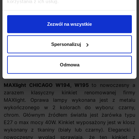
korzystania z ich usług.
Koszt dostawy
Zezwól na wszystkie
Zapytaj o produkt
Spersonalizuj
Opis
Odmowa
MAXlight CHICAGO W194, W195
to nowoczesny a
zarazem klasyczny kinkiet renomowanej firmy
MAXlight. Oprawa lampy wykonana jest z metalu
wykończonego w 2 kolorach do wyboru: czarny,
chrom. Głównym źródłem światła jest żarówka typu
E27 o max mocy 40W. Kinkiet wyposażony jest w klosz
wykonany z tkaniny (biały lub czarny). Elegancki i
nowoczesny wygląd sprawiają, że ten kinkiet z