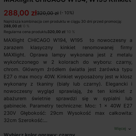
288,00 zł
320,00 zł
(- 10%)
Najniższa kombinacja cen produktu w ciągu 30 dni przed promocją:
288,00 zł
/ 0 %
Regularna cena produktu
320,00 zł
/ 10 %
MAXlight CHICAGO W194, W195 to nowoczesny a
zarazem klasyczny kinkiet renomowanej firmy
MAXlight. Oprawa lampy wykonana jest z metalu
wykończonego w 2 kolorach do wyboru: czarny,
chrom. Głównym źródłem światła jest żarówka typu
E27 o max mocy 40W. Kinkiet wyposażony jest w klosz
wykonany z tkaniny (biały lub czarny). Elegancki i
nowoczesny wygląd sprawiają, że ten kinkiet z
abażurem świetnie sprawdzi się w sypialni lub
gabinecie. Parametry techniczne: Moc: 1 x 40W E27
230V Głębokość: 29cm Wysokość max całkowita:
32cm Szerokość:...
Więcej
expand_more
Wybierz kolor oprawy: czarny