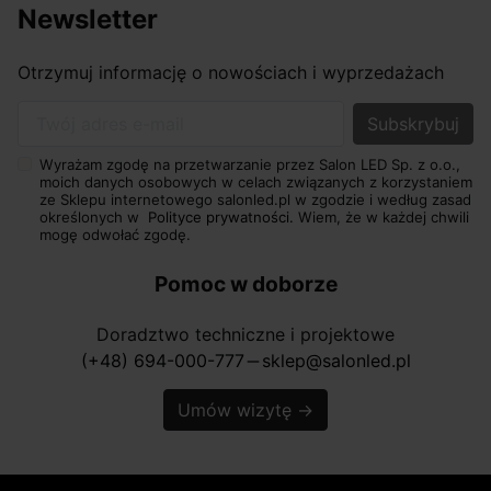
Newsletter
Otrzymuj informację o nowościach i wyprzedażach
Twój adres e-mail
Wyrażam zgodę na przetwarzanie przez Salon LED Sp. z o.o.,
moich danych osobowych w celach związanych z korzystaniem
ze Sklepu internetowego salonled.pl w zgodzie i według zasad
określonych w
Polityce prywatności.
Wiem, że w każdej chwili
mogę odwołać zgodę.
Pomoc w doborze
Doradztwo techniczne i projektowe
(+48) 694-000-777
sklep@salonled.pl
horizontal_rule
Umów wizytę
→