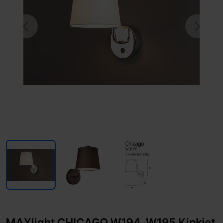
Previous
Next
MAXlight CHICAGO W194, W195 Kinkiet