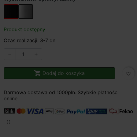
czarny
chrom
Produkt dostępny
Czas realizacji: 3-7 dni



Dodaj do koszyka
favorite_border
Darmowa dostawa od 1000pln. Szybkie płatności
online.