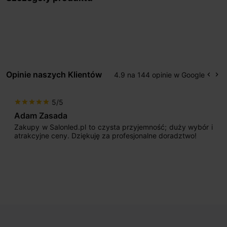
Opinie naszych Klientów
4.9 na 144 opinie w Google
keyboard_arrow_left
keyboard_arrow_right
Popr
Na
5/5
star
star
star
star
star
Adam Zasada
Zakupy w Salonled.pl to czysta przyjemność; duży wybór i
atrakcyjne ceny. Dziękuję za profesjonalne doradztwo!