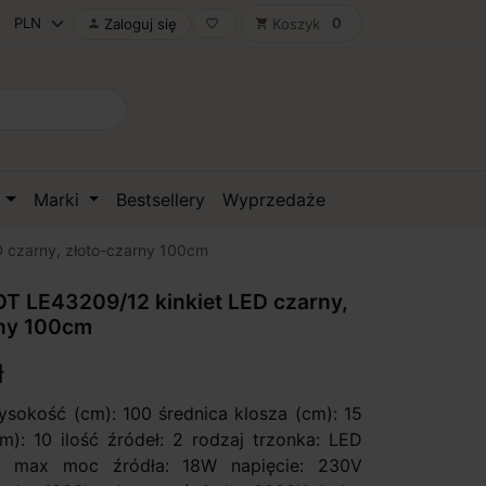
0
Zaloguj się
Koszyk

favorite_border
shopping_cart
D
Marki
Bestsellery
Wyprzedaże
 czarny, złoto-czarny 100cm
T LE43209/12 kinkiet LED czarny,
rny 100cm
ł
ysokość (cm): 100 średnica klosza (cm): 15
m): 10 ilość źródeł: 2 rodzaj trzonka: LED
y max moc źródła: 18W napięcie: 230V