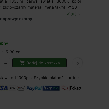
iatła 1836lm barwa światła 3000K kolor
, złoto-czarny materiał: metal/akryl IP: 20
Więcej
expand_more
r oprawy: czarny
/złoty
ępny
i: 15-30 dni

Dodaj do koszyka

favorite_border
awa od 1000pln. Szybkie płatności online.