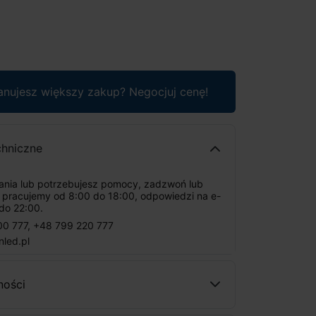
anujesz większy zakup? Negocjuj cenę!
chniczne
tania lub potrzebujesz pomocy, zadzwoń lub
: pracujemy od 8:00 do 18:00, odpowiedzi na e-
do 22:00.
00 777
,
+48 799 220 777
nled.pl
ności