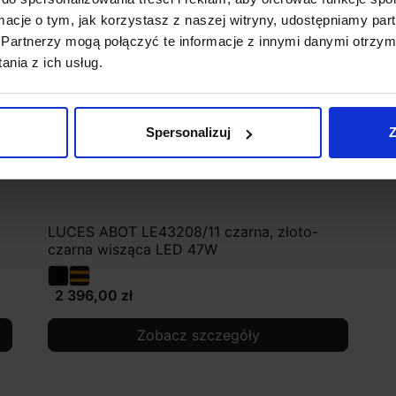
ormacje o tym, jak korzystasz z naszej witryny, udostępniamy p
Partnerzy mogą połączyć te informacje z innymi danymi otrzym
nia z ich usług.
Spersonalizuj
Z
LUCES ABOT LE43208/11 czarna, złoto-
czarna wisząca LED 47W
2 396,00 zł
Zobacz szczegóły