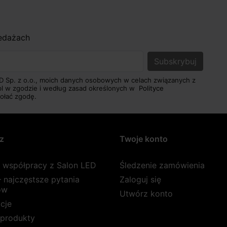
zedażach
D Sp. z o.o., moich danych osobowych w celach związanych z
pl w zgodzie i według zasad określonych w
Polityce
ołać zgodę.
z
Twoje konto
a współpracy z Salon LED
Śledzenie zamówienia
 najczęstsze pytania
Zaloguj się
ów
Utwórz konto
cje
produkty