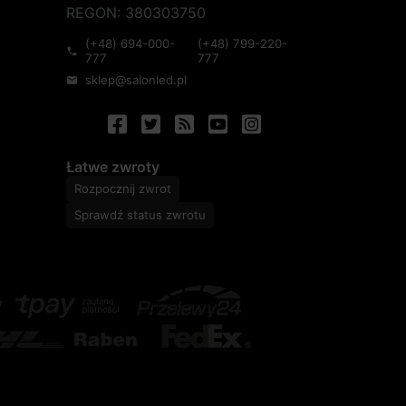
REGON: 380303750
(+48) 694-000-
(+48) 799-220-
phone
777
777
sklep@salonled.pl
mail
Łatwe zwroty
Rozpocznij zwrot
Sprawdź status zwrotu