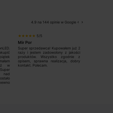
4.9 na 144 opinie w Google
keyboard_arrow_left
keyboard_arrow_right
Poprzedni
Następny
5/5
5/5
star
star
star
star
star
star
star
star
star
star
Mir Por
Patryk123
onLED.
Super sprzedawca! Kupowałem już 2
Szybka real
akupić
razy i jestem zadowolony z jakości
konkurencyjn
iątek
produktów. Wszystko zgodnie z
pomoc w 
ymałam
opisem, sprawna realizacja, dobry
magnetycznyc
już w
kontakt. Polecam.
wyboru. Z p
.Super
ponownie.
a nad
stało
pewno