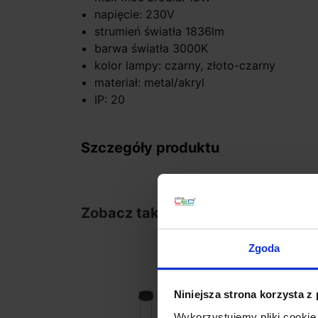
napięcie: 230V
strumień światła 1836lm
barwa światła 3000K
kolor lampy: czarny, złoto-czarny
materiał: metal/akryl
IP: 20
Szczegóły produktu
Zobacz także
Zgoda
Niniejsza strona korzysta z
Wykorzystujemy pliki cookie 