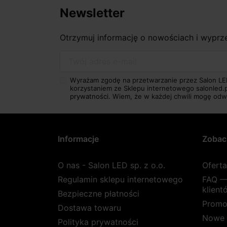
Newsletter
Otrzymuj informację o nowościach i wypr
Twój adres e-mail
Wyrażam zgodę na przetwarzanie przez Salon LE
korzystaniem ze Sklepu internetowego salonled.
prywatności.
Wiem, że w każdej chwili mogę odw
Informacje
Zobac
O nas - Salon LED sp. z o.o.
Ofert
Regulamin sklepu internetowego
FAQ —
klient
Bezpieczne płatności
Promo
Dostawa towaru
Nowe 
Polityka prywatności