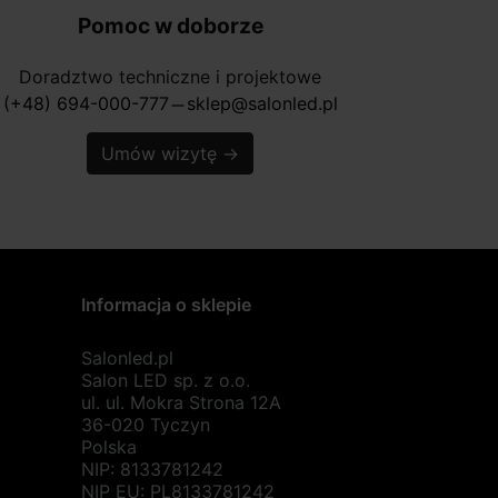
Pomoc w doborze
Doradztwo techniczne i projektowe
(+48) 694-000-777
sklep@salonled.pl
horizontal_rule
Umów wizytę
→
Informacja o sklepie
Salonled.pl
Salon LED sp. z o.o.
ul. ul. Mokra Strona 12A
36-020 Tyczyn
Polska
NIP: 8133781242
NIP EU: PL8133781242