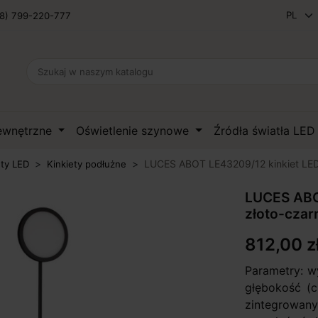
8) 799-220-777
zewnętrzne
Oświetlenie szynowe
Źródła światła LE
LUCES ABOT LE43209/12 kinkiet LED
ety LED
Kinkiety podłużne
LUCES ABO
złoto-cza
812,00 z
Parametry: w
głębokość (c
zintegrowan