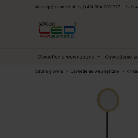
sklep@salonled.pl
(+48) 694-000-777
(+4

phone
phone
Oświetlenie wewnętrzne
Oświetlenie 
Strona główna
Oświetlenie wewnętrzne
Kinki