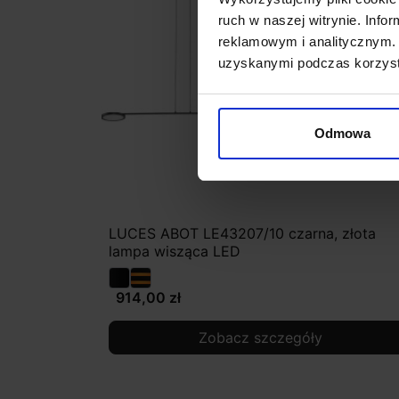
ruch w naszej witrynie. Inf
reklamowym i analitycznym. 
uzyskanymi podczas korzysta
Odmowa
LUCES ABOT LE43207/10 czarna, złota
lampa wisząca LED
914,00 zł
Zobacz szczegóły