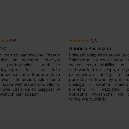
5/5
5/5
r
star
star
star
star
star
star
star
777
Gabriela Pasieczna
m bardzo zadowolony. Przede
Polecam sklep internetowy Sal
stkim od początku uderzyło
Zależało mi na czasie żeby z
 profesjonalne podejście
system szyn Multiline, w p
edającego. Pan ma duże
zadzwoniłam do sklepu, otrz
adczenie i potrafi odpowiednio
szczegółową ofertę, a 
rować i doradzić dzięki czemu
poniedziałek towar był u mnie
nasze wymarzone oświetlenie.
obsługa i świetna opiek
kowo udało się to osiągnąć w
klientem – wszystko zo
woitych pieniądzach.
dokładnie wyjaśnione. Na 
wrócę w przyszłości!