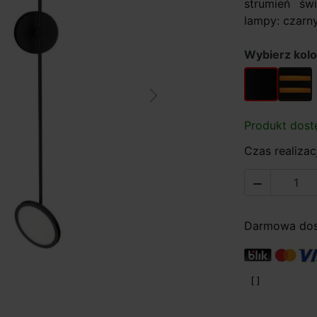
strumień św
lampy: czarny
Wybierz kolo
czarny
czarny
Next
Produkt dost
Czas realizacj

Darmowa dost