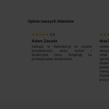
Opinie naszych Klientów
5/5
star
star
star
star
star
star
star
sta
Adam Zasada
Max
alny sklep,
Zakupy w Salonled.pl to czysta
Jeste
niam fachową
przyjemność; duży wybór i
wszy
 wyborze
atrakcyjne ceny. Dziękuję za
mnie
Zdecydowanie
profesjonalne doradztwo!
sprz
doświ
pokie
mamy 
Dodat
przyz