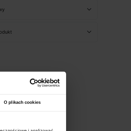
wy
rodukt
O plikach cookies
ołecznościowe i analizować