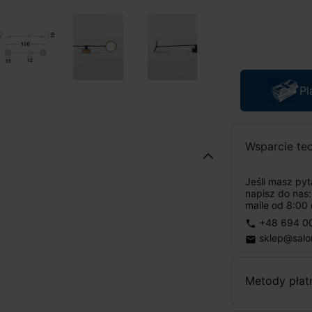
Pl
Wsparcie te
Jeśli masz py
napisz do nas
maile od 8:00 
+48 694 0
phone
sklep@salo
email
Metody płat