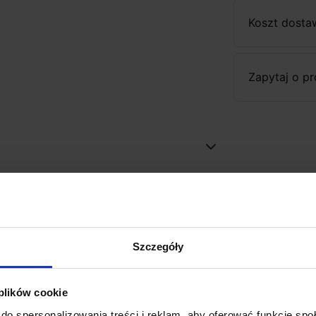
Koszt dosta
Zapytaj o p
Szczegóły
 plików cookie
do spersonalizowania treści i reklam, aby oferować funkcje sp