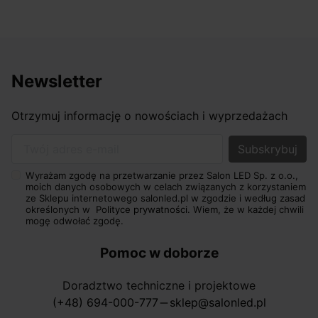
Newsletter
Otrzymuj informację o nowościach i wyprzedażach
Twój adres e-mail
Wyrażam zgodę na przetwarzanie przez Salon LED Sp. z o.o.,
moich danych osobowych w celach związanych z korzystaniem
ze Sklepu internetowego salonled.pl w zgodzie i według zasad
określonych w
Polityce prywatności.
Wiem, że w każdej chwili
mogę odwołać zgodę.
Pomoc w doborze
Doradztwo techniczne i projektowe
(+48) 694-000-777
sklep@salonled.pl
horizontal_rule