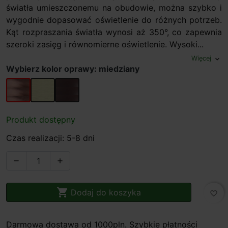
światła umieszczonemu na obudowie, można szybko i
wygodnie dopasować oświetlenie do różnych potrzeb.
Kąt rozpraszania światła wynosi aż 350°, co zapewnia
szeroki zasięg i równomierne oświetlenie. Wysoki...
Więcej
expand_more
Wybierz kolor oprawy: miedziany
miedziany
mosiądz
ciemny brąz
Produkt dostępny
Czas realizacji: 5-8 dni



Dodaj do koszyka
favorite_border
Darmowa dostawa od 1000pln. Szybkie płatności