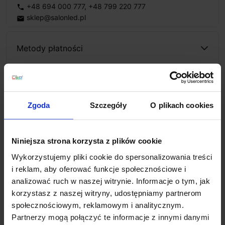
+48 694 000 777
,
+48 799 220 777
phone
sklep@salonled.pl
email
Metody płatności
Koszt dostawy
Zgoda
Szczegóły
O plikach cookies
Zapytaj o produkt
Niniejsza strona korzysta z plików cookie
Wykorzystujemy pliki cookie do spersonalizowania treści
i reklam, aby oferować funkcje społecznościowe i
Opis
analizować ruch w naszej witrynie. Informacje o tym, jak
korzystasz z naszej witryny, udostępniamy partnerom
społecznościowym, reklamowym i analitycznym.
SLV QUIMERA 1008035/6/7
nowoczesny kinkiet LED
Partnerzy mogą połączyć te informacje z innymi danymi
charakteryzuje się minimalistycznym designem i