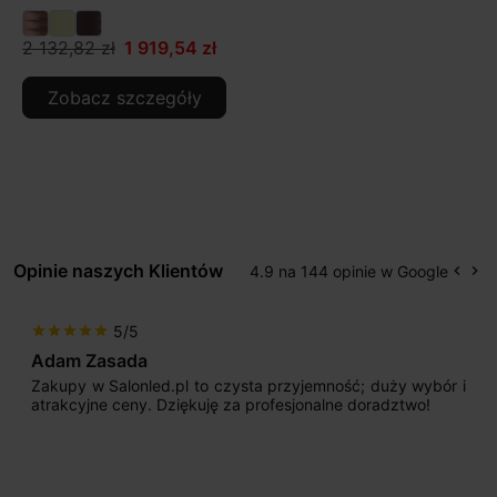
2 132,82 zł
1 919,54 zł
Zobacz szczegóły
Opinie naszych Klientów
4.9 na 144 opinie w Google
keyboard_arrow_left
keyboard_arrow_right
Popr
Na
5/5
star
star
star
star
star
Adam Zasada
Zakupy w Salonled.pl to czysta przyjemność; duży wybór i
atrakcyjne ceny. Dziękuję za profesjonalne doradztwo!