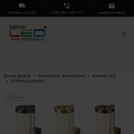
local_shipping
phone_in_talk
mail
Wysyłka od 24H
(+48) 694-000-777
sklep@salonled.pl
favorite_border
Strona główna
Oświetlenie wewnętrzne
Kinkiety LED
Kinkiety podłużne
Promocja