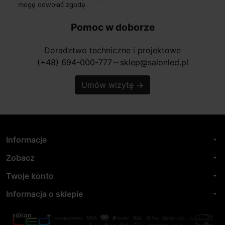
mogę odwołać zgodę.
Pomoc w doborze
Doradztwo techniczne i projektowe
(+48) 694-000-777
sklep@salonled.pl
horizontal_rule
Umów wizytę
→
Informacje
arrow_drop_down
Zobacz
arrow_drop_down
Twoje konto
arrow_drop_down
Informacja o sklepie
arrow_drop_down