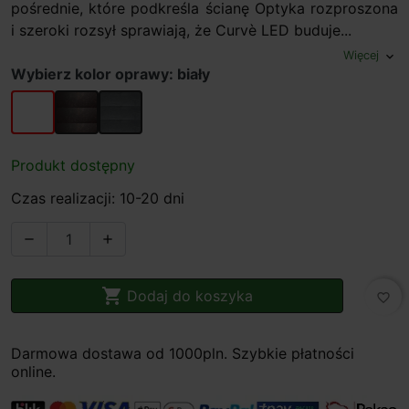
pośrednie, które podkreśla ścianę Optyka rozproszona
i szeroki rozsył sprawiają, że Curvè LED buduje...
Więcej
expand_more
Wybierz kolor oprawy: biały
biały
rdzawy
beton
Produkt dostępny
Czas realizacji: 10-20 dni



Dodaj do koszyka
favorite_border
Darmowa dostawa od 1000pln. Szybkie płatności
online.