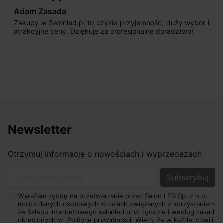
dam Zasada
Max
akupy w Salonled.pl to czysta przyjemność; duży wybór i
Jest
trakcyjne ceny. Dziękuję za profesjonalne doradztwo!
pocz
sprz
odpo
nasz
osiąg
Newsletter
Otrzymuj informację o nowościach i wyprzedażach
Twój adres e-mail
Wyrażam zgodę na przetwarzanie przez Salon LED Sp. z o.o.,
moich danych osobowych w celach związanych z korzystaniem
ze Sklepu internetowego salonled.pl w zgodzie i według zasad
określonych w
Polityce prywatności.
Wiem, że w każdej chwili