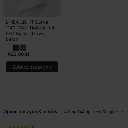
LINEA LIGHT Curve
1140, 1141, 1146 kinkiet
LED biały, rdzawy,
beton
622,80 zł
Zobacz szczegóły
Opinie naszych Klientów
4.9 na 144 opinie w Google
keyboard_arrow_left
keyboard_arrow_right
Popr
Na
5/5
r
star
star
star
star
star
star
st