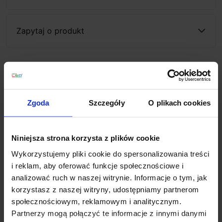
Zapytaj o produkt
Opis
Zgoda
Szczegóły
O plikach cookies
Astro PARMA 625 1187027
to podłużna lampa ścienna
przeznaczona do montażu wewnątrz
budynku. Wykonana jest z białego gipsu. Może być
Niniejsza strona korzysta z plików cookie
malowana dobrej jakości farbami emulsyjnymi na
Wykorzystujemy pliki cookie do spersonalizowania treści
dowolny kolor. Lampa posiada podstawowy stopień
i reklam, aby oferować funkcje społecznościowe i
szczelności IP20, który umożliwia montaż wewnątrz
analizować ruch w naszej witrynie. Informacje o tym, jak
budynków, a także w łazience w strefie 3. Źródłem
korzystasz z naszej witryny, udostępniamy partnerom
światła jest LED o mocy 29,5W który daje ciepłe
społecznościowym, reklamowym i analitycznym.
światło 2700K. Kinkiet przeznaczony jest do montażu
Partnerzy mogą połączyć te informacje z innymi danymi
w poziomie. Nadaje się do podświetlenia kuchni lub