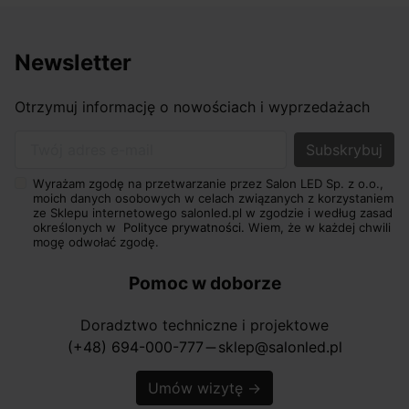
Newsletter
Otrzymuj informację o nowościach i wyprzedażach
Twój adres e-mail
Wyrażam zgodę na przetwarzanie przez Salon LED Sp. z o.o.,
moich danych osobowych w celach związanych z korzystaniem
ze Sklepu internetowego salonled.pl w zgodzie i według zasad
określonych w
Polityce prywatności.
Wiem, że w każdej chwili
mogę odwołać zgodę.
Pomoc w doborze
Doradztwo techniczne i projektowe
(+48) 694-000-777
sklep@salonled.pl
horizontal_rule
Umów wizytę
→