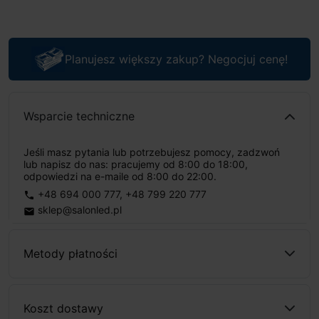
Planujesz większy zakup? Negocjuj cenę!
Wsparcie techniczne
Jeśli masz pytania lub potrzebujesz pomocy, zadzwoń
lub napisz do nas: pracujemy od 8:00 do 18:00,
odpowiedzi na e-maile od 8:00 do 22:00.
+48 694 000 777
,
+48 799 220 777
phone
sklep@salonled.pl
email
Metody płatności
Koszt dostawy