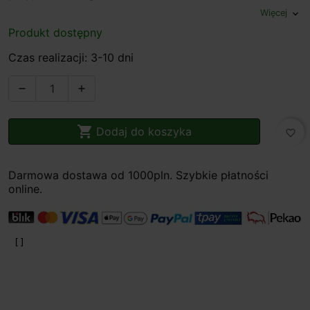
Więcej
expand_more
Produkt dostępny
Czas realizacji: 3-10 dni



Dodaj do koszyka
favorite_border
Darmowa dostawa od 1000pln. Szybkie płatności
online.