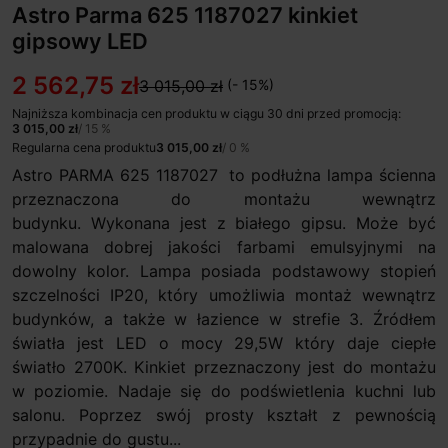
Astro Parma 625 1187027 kinkiet
gipsowy LED
2 562,75 zł
3 015,00 zł
(- 15%)
Najniższa kombinacja cen produktu w ciągu 30 dni przed promocją:
3 015,00 zł
/ 15 %
Regularna cena produktu
3 015,00 zł
/ 0 %
Astro PARMA 625 1187027 to podłużna lampa ścienna
przeznaczona do montażu wewnątrz
budynku. Wykonana jest z białego gipsu. Może być
malowana dobrej jakości farbami emulsyjnymi na
dowolny kolor. Lampa posiada podstawowy stopień
szczelności IP20, który umożliwia montaż wewnątrz
budynków, a także w łazience w strefie 3. Źródłem
światła jest LED o mocy 29,5W który daje ciepłe
światło 2700K. Kinkiet przeznaczony jest do montażu
w poziomie. Nadaje się do podświetlenia kuchni lub
salonu. Poprzez swój prosty kształt z pewnością
przypadnie do gustu...