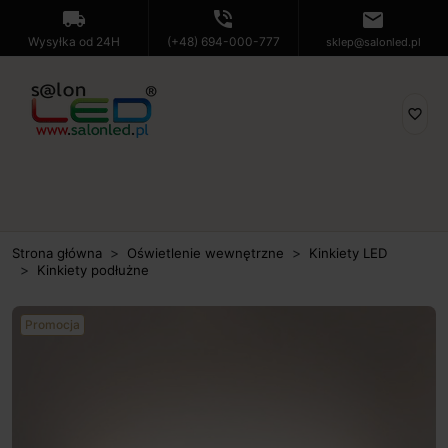
local_shipping
phone_in_talk
mail
Wysyłka od 24H
(+48) 694-000-777
sklep@salonled.pl
favorite_border
Strona główna
Oświetlenie wewnętrzne
Kinkiety LED
Kinkiety podłużne
Promocja