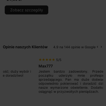
Zobacz szczegóły
Opinie naszych Klientów
4.9 na 144 opinie w Google
keyboard_arrow_left
keyboard_arrow_right
Popr
Na
5/5
star
star
star
star
star
Max777
Jestem bardzo zadowolony. Przede wszystkim od
początku uderzyło mnie profesjonalne podejście
sprzedającego. Pan ma duże doświadczenie i potrafi
odpowiednio pokierować i doradzić dzięki czemu mamy
nasze wymarzone oświetlenie. Dodatkowo udało się to
osiągnąć w przyzwoitych pieniądzach.