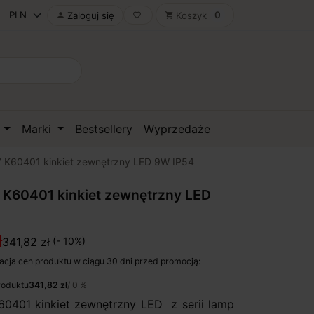
0
Zaloguj się
Koszyk

favorite_border
shopping_cart
D
Marki
Bestsellery
Wyprzedaże
K60401 kinkiet zewnętrzny LED 9W IP54
K60401 kinkiet zewnętrzny LED
ł
341,82 zł
(- 10%)
acja cen produktu w ciągu 30 dni przed promocją:
roduktu
341,82 zł
/ 0 %
401 kinkiet zewnętrzny LED z serii lamp