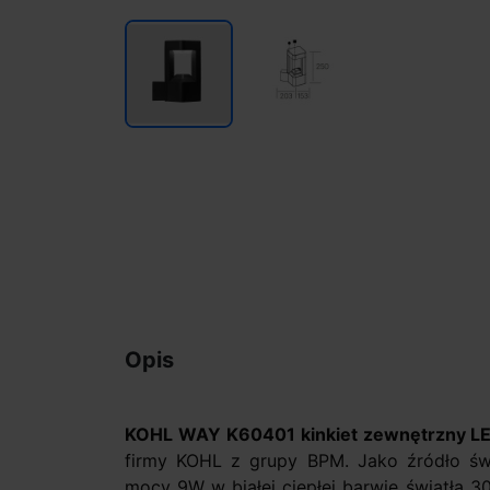
Opis
KOHL WAY K60401 kinkiet zewnętrzny L
firmy KOHL z grupy BPM. Jako źródło św
mocy 9W w białej ciepłej barwie światła 