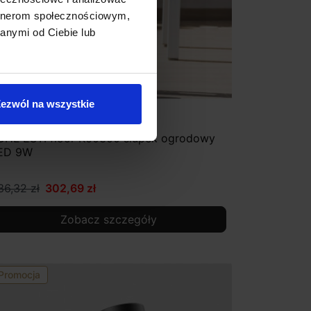
artnerom społecznościowym,
anymi od Ciebie lub
ezwól na wszystkie
OHL ESTI floor K60300 słupek ogrodowy
ED 9W
36,32 zł
302,69 zł
Zobacz szczegóły
Promocja