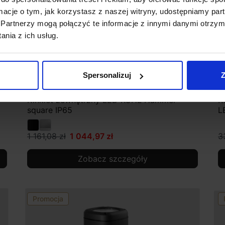
ormacje o tym, jak korzystasz z naszej witryny, udostępniamy p
Partnerzy mogą połączyć te informacje z innymi danymi otrzym
nia z ich usług.
Spersonalizuj
Z
Kinkiet zewnętrzny LED KOHL Hammer
K
square IP65
L
1 161,08 zł
1 044,97 zł
3
Zobacz szczegóły
Promocja