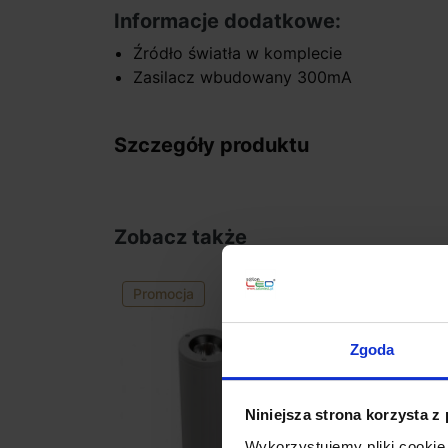
Informacje dodatkowe:
Źródło światła w komplecie
Zasilacz wbudowany 300mA
Szczegóły produktu
Zobacz także
Promocja
Zgoda
Niniejsza strona korzysta z
Wykorzystujemy pliki cookie 