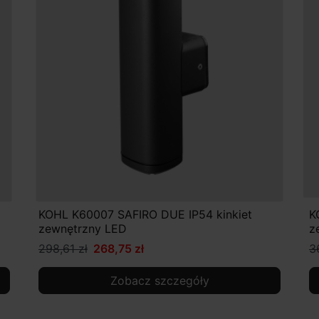
KOHL K60007 SAFIRO DUE IP54 kinkiet
K
zewnętrzny LED
z
298,61 zł
268,75 zł
3
Zobacz szczegóły