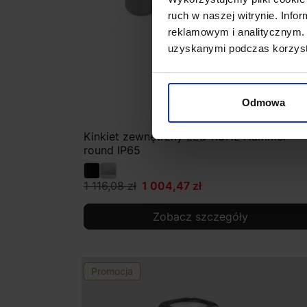
ruch w naszej witrynie. Inf
reklamowym i analitycznym. 
uzyskanymi podczas korzysta
Odmowa
Kinkiet zewnętrzny LED KOHL Hammer
round IP65
1 116,08 zł
1 004,47 zł
Zobacz szczegóły
Promocja