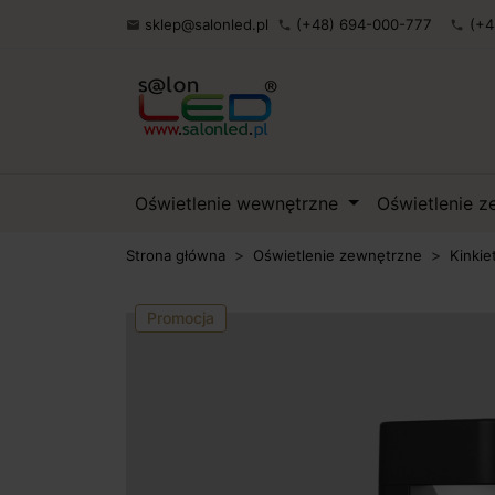
sklep@salonled.pl
(+48) 694-000-777
(+4

phone
phone
Oświetlenie wewnętrzne
Oświetlenie 
Strona główna
Oświetlenie zewnętrzne
Kinkie
Promocja