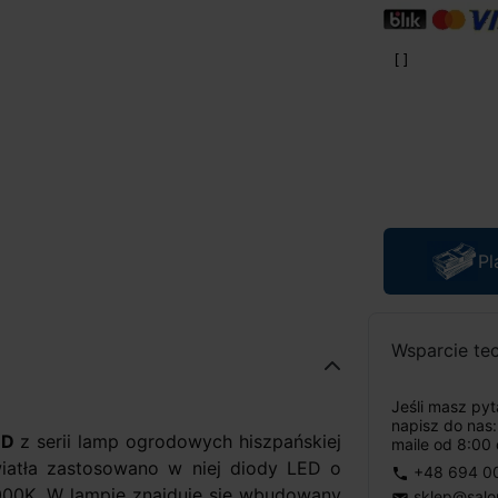
Pl
Wsparcie te
Jeśli masz py
napisz do nas
ED
z serii lamp ogrodowych hiszpańskiej
maile od 8:00 
iatła zastosowano w niej diody LED o
+48 694 0
phone
3000K. W lampie znajduje się wbudowany
sklep@salo