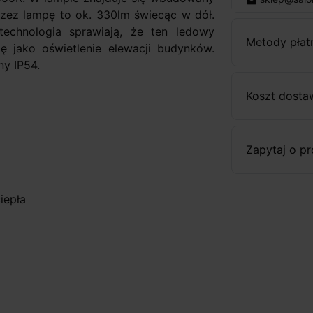
email
rzez lampę to ok. 330lm świecąc w dół.
echnologia sprawiają, że ten ledowy
Metody płat
ę jako oświetlenie elewacji budynków.
y IP54.
Koszt dosta
Zapytaj o p
iepła