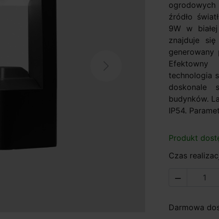
ogrodowych h
źródło świa
9W w białej
znajduje się
generowany 
Efektown
Next
technologia 
doskonale s
budynków. La
IP54. Paramet
Produkt dost
Czas realizacj

Darmowa dost