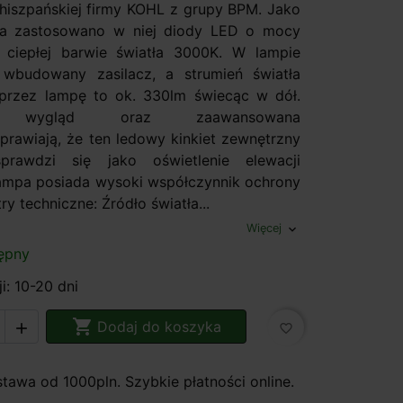
iszpańskiej firmy KOHL z grupy BPM. Jako
tła zastosowano w niej diody LED o mocy
 ciepłej barwie światła 3000K. W lampie
 wbudowany zasilacz, a strumień światła
przez lampę to ok. 330lm świecąc w dół.
y wygląd oraz zaawansowana
sprawiają, że ten ledowy kinkiet zewnętrzny
prawdzi się jako oświetlenie elewacji
mpa posiada wysoki współczynnik ochrony
ry techniczne: Źródło światła...
Więcej
expand_more
ępny
i: 10-20 dni

Dodaj do koszyka

favorite_border
awa od 1000pln. Szybkie płatności online.