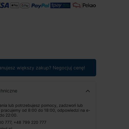
anujesz większy zakup? Negocjuj cenę!
chniczne
tania lub potrzebujesz pomocy, zadzwoń lub
: pracujemy od 8:00 do 18:00, odpowiedzi na e-
do 22:00.
00 777
,
+48 799 220 777
nled.pl