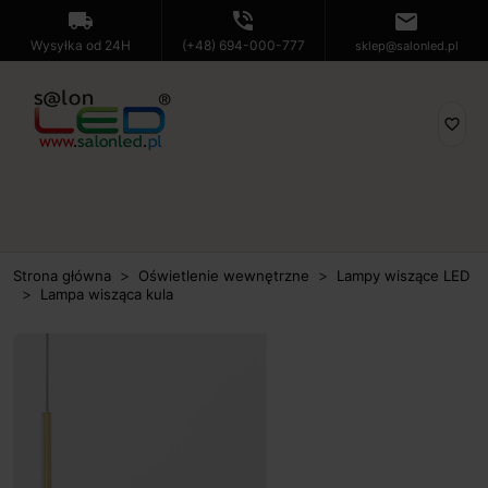
local_shipping
phone_in_talk
mail
Wysyłka od 24H
(+48) 694-000-777
sklep@salonled.pl
favorite_border
Strona główna
Oświetlenie wewnętrzne
Lampy wiszące LED
Lampa wisząca kula