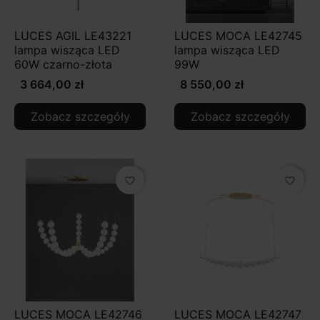
LUCES AGIL LE43221
LUCES MOCA LE42745
lampa wisząca LED
lampa wisząca LED
60W czarno-złota
99W
3 664,00 zł
8 550,00 zł
Zobacz szczegóły
Zobacz szczegóły
favorite_border
favorite_border
LUCES MOCA LE42746
LUCES MOCA LE42747