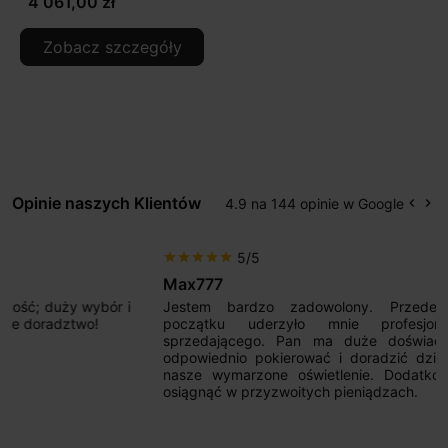
4 061,00 zł
Zobacz szczegóły
Opinie naszych Klientów
4.9 na 144 opinie w Google
keyboard_arrow_left
keyboard_arrow_right
Popr
Na
5/5
star
star
star
star
star
Max777
Jestem bardzo zadowolony. Przede wszystkim od
początku uderzyło mnie profesjonalne podejście
sprzedającego. Pan ma duże doświadczenie i potrafi
odpowiednio pokierować i doradzić dzięki czemu mamy
nasze wymarzone oświetlenie. Dodatkowo udało się to
osiągnąć w przyzwoitych pieniądzach.