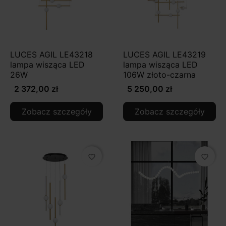
LUCES AGIL LE43218
LUCES AGIL LE43219
lampa wisząca LED
lampa wisząca LED
26W
106W złoto-czarna
2 372,00 zł
5 250,00 zł
Zobacz szczegóły
Zobacz szczegóły
favorite_border
favorite_border