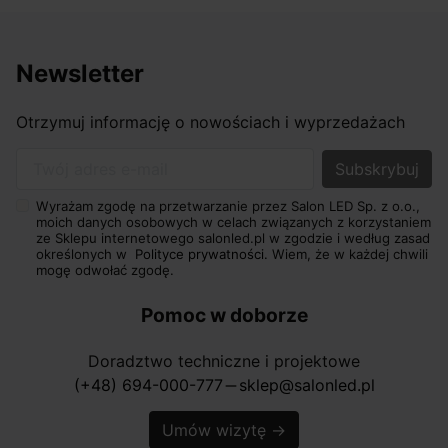
Newsletter
Otrzymuj informację o nowościach i wyprzedażach
Twój adres e-mail
Wyrażam zgodę na przetwarzanie przez Salon LED Sp. z o.o.,
moich danych osobowych w celach związanych z korzystaniem
ze Sklepu internetowego salonled.pl w zgodzie i według zasad
określonych w
Polityce prywatności.
Wiem, że w każdej chwili
mogę odwołać zgodę.
Pomoc w doborze
Doradztwo techniczne i projektowe
(+48) 694-000-777
sklep@salonled.pl
horizontal_rule
Umów wizytę
→