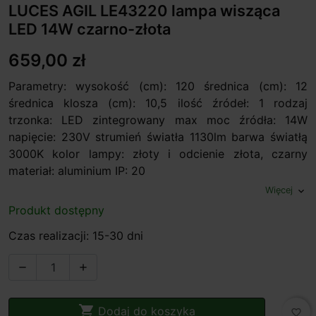
LUCES AGIL LE43220 lampa wisząca
LED 14W czarno-złota
659,00 zł
Parametry: wysokość (cm): 120 średnica (cm): 12
średnica klosza (cm): 10,5 ilość źródeł: 1 rodzaj
trzonka: LED zintegrowany max moc źródła: 14W
napięcie: 230V strumień światła 1130lm barwa światłą
3000K kolor lampy: złoty i odcienie złota, czarny
materiał: aluminium IP: 20
Więcej
expand_more
Produkt dostępny
Czas realizacji: 15-30 dni



Dodaj do koszyka
favorite_border