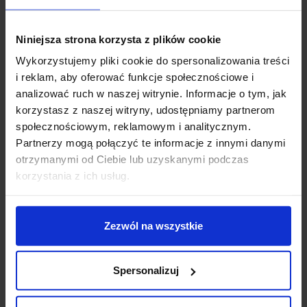
favorite_border
favorite_border
Niniejsza strona korzysta z plików cookie
Wykorzystujemy pliki cookie do spersonalizowania treści
i reklam, aby oferować funkcje społecznościowe i
analizować ruch w naszej witrynie. Informacje o tym, jak
korzystasz z naszej witryny, udostępniamy partnerom
społecznościowym, reklamowym i analitycznym.
Partnerzy mogą połączyć te informacje z innymi danymi
LUCES ADAN LE43215
LUCES ADAN LE43216
otrzymanymi od Ciebie lub uzyskanymi podczas
lampa pojedyncza
lampa stołowa LED 10W
korzystania z ich usług.
wisząca LED
złota
616,00 zł
686,00 zł
Zezwól na wszystkie
Zobacz szczegóły
Zobacz szczegóły
Spersonalizuj
favorite_border
favorite_border