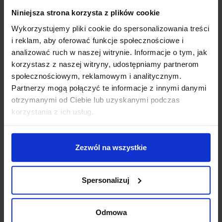
Niniejsza strona korzysta z plików cookie
Parametry:
Wykorzystujemy pliki cookie do spersonalizowania treści
i reklam, aby oferować funkcje społecznościowe i
wysokość (cm): 150
analizować ruch w naszej witrynie. Informacje o tym, jak
wysokość klosza (cm): 13,4
korzystasz z naszej witryny, udostępniamy partnerom
średnica klosza (cm): 13
społecznościowym, reklamowym i analitycznym.
szerokość (cm): 36
Partnerzy mogą połączyć te informacje z innymi danymi
ilość źródeł: 7
otrzymanymi od Ciebie lub uzyskanymi podczas
rodzaj trzonka: LED zintegrowany
korzystania z ich usług.
max moc źródła: 49W
napięcie: 230V
strumień światła: 2240lm
barwa światła: 3000K
Zezwól na wszystkie
możliwość ściemniania: Tak, za pośrednictwem
zewnętrznego ściemniacza.
Spersonalizuj
kolor lampy: czarny
materiał: aluminum/akryl
IP: 20
Odmowa