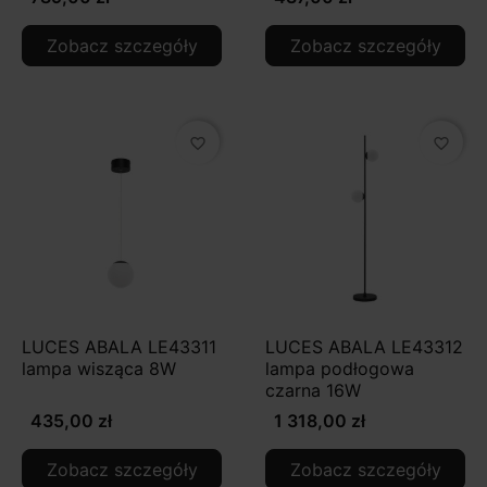
Zobacz szczegóły
Zobacz szczegóły
favorite_border
favorite_border
LUCES ABALA LE43311
LUCES ABALA LE43312
lampa wisząca 8W
lampa podłogowa
czarna 16W
435,00 zł
1 318,00 zł
Zobacz szczegóły
Zobacz szczegóły