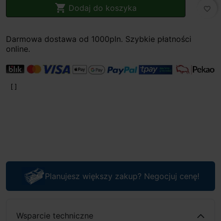

Dodaj do koszyka
favorite_border
Darmowa dostawa od 1000pln. Szybkie płatności
online.
Planujesz większy zakup? Negocjuj cenę!
Wsparcie techniczne