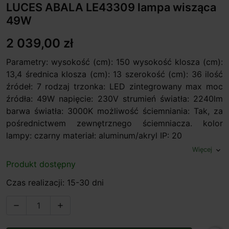
LUCES ABALA LE43309 lampa wisząca
49W
2 039,00 zł
Parametry: wysokość (cm): 150 wysokość klosza (cm):
13,4 średnica klosza (cm): 13 szerokość (cm): 36 ilość
źródeł: 7 rodzaj trzonka: LED zintegrowany max moc
źródła: 49W napięcie: 230V strumień światła: 2240lm
barwa światła: 3000K możliwość ściemniania: Tak, za
pośrednictwem zewnętrznego ściemniacza. kolor
lampy: czarny materiał: aluminum/akryl IP: 20
Więcej
expand_more
Produkt dostępny
Czas realizacji: 15-30 dni

