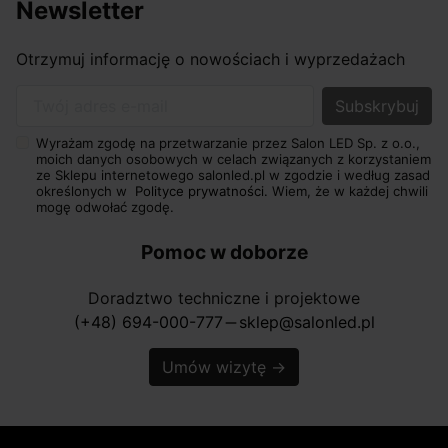
Newsletter
Otrzymuj informację o nowościach i wyprzedażach
Twój adres e-mail
Wyrażam zgodę na przetwarzanie przez Salon LED Sp. z o.o.,
moich danych osobowych w celach związanych z korzystaniem
ze Sklepu internetowego salonled.pl w zgodzie i według zasad
określonych w
Polityce prywatności.
Wiem, że w każdej chwili
mogę odwołać zgodę.
Pomoc w doborze
Doradztwo techniczne i projektowe
(+48) 694-000-777
sklep@salonled.pl
horizontal_rule
Umów wizytę
→