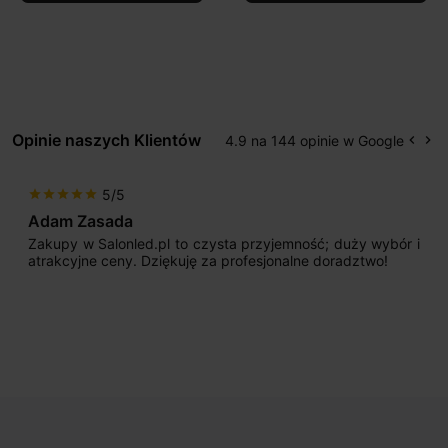
Opinie naszych Klientów
4.9 na 144 opinie w Google
keyboard_arrow_left
keyboard_arrow_right
Popr
Na
5/5
star
star
star
star
star
Adam Zasada
Zakupy w Salonled.pl to czysta przyjemność; duży wybór i
atrakcyjne ceny. Dziękuję za profesjonalne doradztwo!