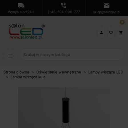
local_shipping
phone_in_talk
mail
Wysyłka od 24H
(+48) 694-000-777
sklep@salonled.pl
0

favorite_border
shopping_cart
menu
Strona główna
Oświetlenie wewnętrzne
Lampy wiszące LED
Lampa wisząca kula