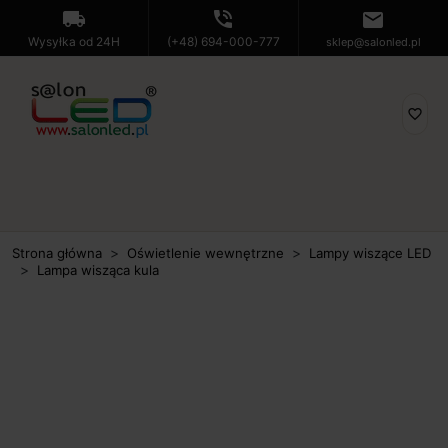
local_shipping
phone_in_talk
mail
Wysyłka od 24H
(+48) 694-000-777
sklep@salonled.pl
favorite_border
Strona główna
Oświetlenie wewnętrzne
Lampy wiszące LED
Lampa wisząca kula