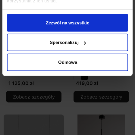
korzystania z ich usług.
Zezwól na wszystkie
Spersonalizuj
ADANI lampa wisząca
ADANI MEWA 2 lampa
E27 mleczny klosz
wisząca LED 3000K
Odmowa
50cm
biała, czarna
1 125,00 zł
419,00 zł
Zobacz szczegóły
Zobacz szczegóły