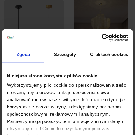
Zgoda
Szczegóły
O plikach cookies
ADANI DUO lampa
ADANI ILLUSION złota
wisząca kule LED 7W
lampa wisząca LED
Niniejsza strona korzysta z plików cookie
3000K czarna, złota
Wykorzystujemy pliki cookie do spersonalizowania treści
i reklam, aby oferować funkcje społecznościowe i
599,00 zł
1 699,00 zł
analizować ruch w naszej witrynie. Informacje o tym, jak
Zobacz szczegóły
Zobacz szczegóły
korzystasz z naszej witryny, udostępniamy partnerom
społecznościowym, reklamowym i analitycznym.
Partnerzy mogą połączyć te informacje z innymi danymi
otrzymanymi od Ciebie lub uzyskanymi podczas