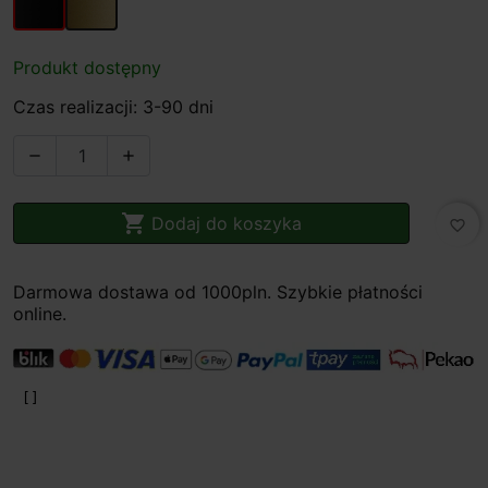
Produkt dostępny
Czas realizacji: 3-90 dni



Dodaj do koszyka
favorite_border
Darmowa dostawa od 1000pln. Szybkie płatności
online.