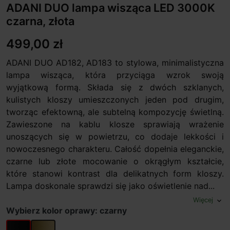
ADANI DUO lampa wisząca LED 3000K
czarna, złota
499,00 zł
ADANI DUO AD182, AD183 to stylowa, minimalistyczna
lampa wisząca, która przyciąga wzrok swoją
wyjątkową formą. Składa się z dwóch szklanych,
kulistych kloszy umieszczonych jeden pod drugim,
tworząc efektowną, ale subtelną kompozycję świetlną.
Zawieszone na kablu klosze sprawiają wrażenie
unoszących się w powietrzu, co dodaje lekkości i
nowoczesnego charakteru. Całość dopełnia eleganckie,
czarne lub złote mocowanie o okrągłym kształcie,
które stanowi kontrast dla delikatnych form kloszy.
Lampa doskonale sprawdzi się jako oświetlenie nad...
Więcej
expand_more
Wybierz kolor oprawy: czarny
czarny
złoty