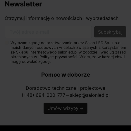
Newsletter
Otrzymuj informację o nowościach i wyprzedażach
Twój adres e-mail
Wyrażam zgodę na przetwarzanie przez Salon LED Sp. z o.o.,
moich danych osobowych w celach związanych z korzystaniem
ze Sklepu internetowego salonled.pl w zgodzie i według zasad
określonych w
Polityce prywatności.
Wiem, że w każdej chwili
mogę odwołać zgodę.
Pomoc w doborze
Doradztwo techniczne i projektowe
(+48) 694-000-777
sklep@salonled.pl
horizontal_rule
Umów wizytę
→