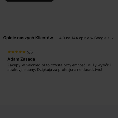
Opinie naszych Klientów
4.9 na 144 opinie w Google
keyboard_arrow_left
keyboard_arrow_right
Popr
Na
5/5
star
star
star
star
star
s
Adam Zasada
Zakupy w Salonled.pl to czysta przyjemność; duży wybór i
atrakcyjne ceny. Dziękuję za profesjonalne doradztwo!