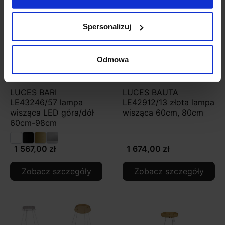
Spersonalizuj
Odmowa
LUCES BARI
LUCES BAUTA
LE43246/57 lampa
LE42912/13 złota lampa
wisząca LED góra/dół
wisząca 60cm, 80cm
60cm-98cm
1 567,00 zł
1 674,00 zł
Zobacz szczegóły
Zobacz szczegóły