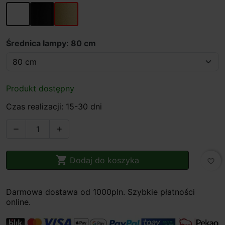
Biały
Czarny
Złoty
Średnica lampy: 80 cm
Produkt dostępny
Czas realizacji: 15-30 dni



Dodaj do koszyka
favorite_border
Darmowa dostawa od 1000pln. Szybkie płatności
online.