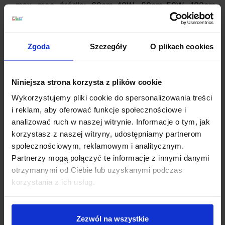
max moc źródła: 60cm-40W, 80cm-50W, 100cm-
60w
napięcie: 230V
źródło w zestawie:
Zgoda
Szczegóły
O plikach cookies
LED 40W, 2152lm, 3000K
LED 50W, 2968lm, 3000K
LED 60W, 3483lm, 3000K
Niniejsza strona korzysta z plików cookie
kolor lampy: czarny, biały ,złoty
Wykorzystujemy pliki cookie do spersonalizowania treści
materiał: aluminum/akryl
i reklam, aby oferować funkcje społecznościowe i
IP: 20
analizować ruch w naszej witrynie. Informacje o tym, jak
korzystasz z naszej witryny, udostępniamy partnerom
Szczegóły produktu
społecznościowym, reklamowym i analitycznym.
Partnerzy mogą połączyć te informacje z innymi danymi
otrzymanymi od Ciebie lub uzyskanymi podczas
korzystania z ich usług.
Zobacz także
Zezwól na wszystkie