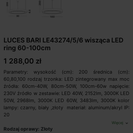
LUCES BARI LE43274/5/6 wisząca LED
ring 60-100cm
1 288,00 zł
Parametry: wysokość (cm): 200 średnica (cm):
60,80,100 rodzaj trzonka: LED zintegrowany max moc
źródła: 60cm-40W, 80cm-50W, 100cm-60w napięcie:
230V źródło w zestawie: LED 40W, 2152lm, 3000K LED
50W, 2968lm, 3000K LED 60W, 3483lm, 3000K kolor
lampy: czarny, biały ,złoty materiał: aluminum/akryl IP:
20
Więcej
expand_more
Rodzaj oprawy: Złoty