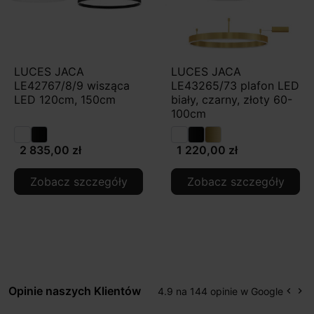
LUCES JACA
LUCES JACA
LE42767/8/9 wisząca
LE43265/73 plafon LED
LED 120cm, 150cm
biały, czarny, złoty 60-
100cm
2 835,00 zł
1 220,00 zł
Zobacz szczegóły
Zobacz szczegóły
Opinie naszych Klientów
4.9 na 144 opinie w Google
keyboard_arrow_left
keyboard_arrow_right
Popr
Na