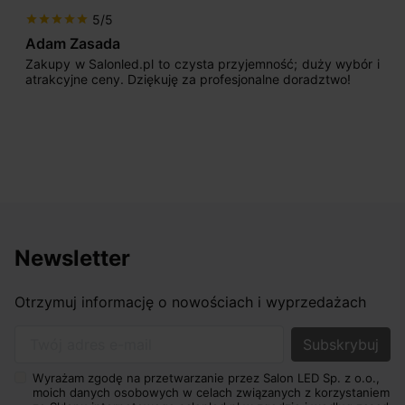
5/5
star
star
star
star
star
Adam Zasada
Zakupy w Salonled.pl to czysta przyjemność; duży wybór i
atrakcyjne ceny. Dziękuję za profesjonalne doradztwo!
Newsletter
Otrzymuj informację o nowościach i wyprzedażach
Twój adres e-mail
Wyrażam zgodę na przetwarzanie przez Salon LED Sp. z o.o.,
moich danych osobowych w celach związanych z korzystaniem