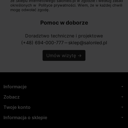
ze Sklepu internetowego salonled.pl w zgodzie i według zasad
określonych w
Polityce prywatności.
Wiem, że w każdej chwili
mogę odwołać zgodę.
Pomoc w doborze
Doradztwo techniczne i projektowe
(+48) 694-000-777
sklep@salonled.pl
horizontal_rule
Umów wizytę
→
Informacje
arrow_drop_down
Zobacz
arrow_drop_down
Twoje konto
arrow_drop_down
Informacja o sklepie
arrow_drop_down