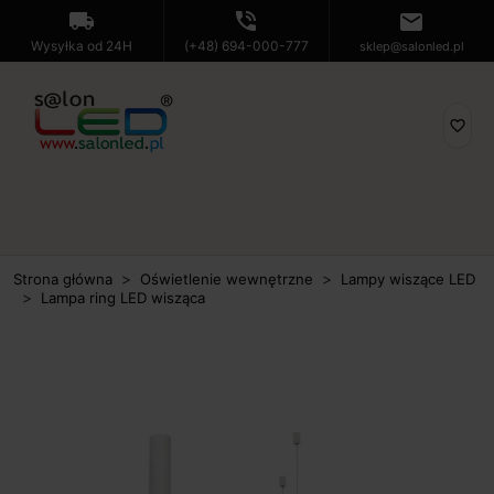
local_shipping
phone_in_talk
mail
Wysyłka od 24H
(+48) 694-000-777
sklep@salonled.pl
favorite_border
Strona główna
Oświetlenie wewnętrzne
Lampy wiszące LED
Lampa ring LED wisząca