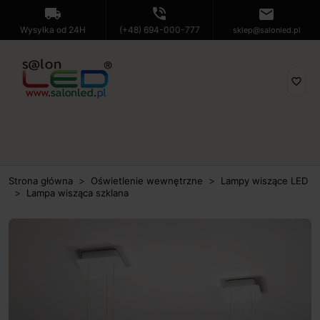
local_shipping
phone_in_talk
mail
Wysyłka od 24H
(+48) 694-000-777
sklep@salonled.pl
favorite_border
Strona główna
Oświetlenie wewnętrzne
Lampy wiszące LED
Lampa wisząca szklana