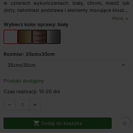
w czterech wykończeniach: biały, chrom, miedź lub
złoty, natomiast podstawa i elementy mocujące klosz...
Więcej
expand_more
Wybierz kolor oprawy: biały
biały
złoty
miedziany
chrom
Rozmiar: 35cmx35cm
Produkt dostępny
Czas realizacji: 10-20 dni



Dodaj do koszyka
favorite_border