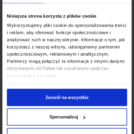
LINEA LIGHT ARUBA_P – kwadratowa
lampa wisząca LED ze szkła extra-clear
3000K
Niniejsza strona korzysta z plików cookie
ARUBA_P to designerski żyrandol wiszący LED, który
Wykorzystujemy pliki cookie do spersonalizowania treści
buduje efekt „biżuterii” we wnętrzu bez ciężkiej formy.
i reklam, aby oferować funkcje społecznościowe i
Najmocniejszym akcentem jest przezroczysty klosz ze
analizować ruch w naszej witrynie. Informacje o tym, jak
szkła extra-clear z asymetrycznie piaskowaną
korzystasz z naszej witryny, udostępniamy partnerom
(matową) krawędzią – detal, który pięknie łapie światło
społecznościowym, reklamowym i analitycznym.
i wygląda elegancko także po wyłączeniu. W centrum
Partnerzy mogą połączyć te informacje z innymi danymi
znajduje się metalowy element dekoracyjny dostępny
otrzymanymi od Ciebie lub uzyskanymi podczas
w czterech wykończeniach: biały, chrom, miedź lub
korzystania z ich usług.
złoty, natomiast podstawa i elementy mocujące klosz
utrzymane są w bieli, co nadaje całości czystą,
architektoniczną linię.
Zezwól na wszystkie
Jak świeci ARUBA_P
Spersonalizuj
To lampa o charakterze miękkiego, komfortowego
światła. Zintegrowane LED-y świecą ciepłą barwą
3000K i zapewniają wysokie odwzorowanie barw CRI