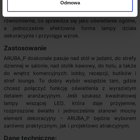
Odmowa
90, dzięki czemu kolory materiałów i dodatków
pozostają naturalne. Światło jest rozproszone i
równomierne, co sprawdza się jako oświetlenie ogólne,
a jednocześnie efektowna forma lampy działa
dekoracyjnie i przyciąga wzrok.
Zastosowanie
ARUBA_P doskonale pasuje nad stół w jadalni, do strefy
dziennej w salonie, nad stolik kawowy, do holu, a także
do wnętrz komercyjnych: lobby, recepcji, butików i
stref lounge. To dobry wybór wszędzie tam, gdzie
chcesz połączyć funkcję oświetlenia z wyrazistym
detalem aranżacyjnym. Jeśli szukasz kwadratowej
lampy wiszącej LED, która daje przyjemne,
rozproszone światło i jednocześnie stanowi mocny
element dekoracyjny – ARUBA_P będzie wyborem
zarówno praktycznym, jak i projektowo atrakcyjnym.
Dane techniczne: