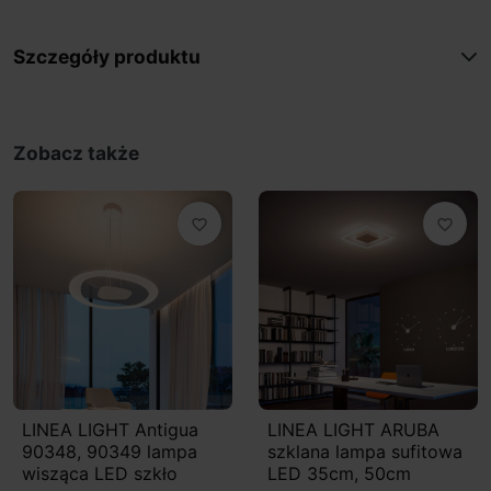
Szczegóły produktu
Zobacz także
favorite_border
favorite_border
LINEA LIGHT Antigua
LINEA LIGHT ARUBA
90348, 90349 lampa
szklana lampa sufitowa
wisząca LED szkło
LED 35cm, 50cm