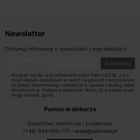
Newsletter
Otrzymuj informację o nowościach i wyprzedażach
Twój adres e-mail
Wyrażam zgodę na przetwarzanie przez Salon LED Sp. z o.o.,
moich danych osobowych w celach związanych z korzystaniem
ze Sklepu internetowego salonled.pl w zgodzie i według zasad
określonych w
Polityce prywatności.
Wiem, że w każdej chwili
mogę odwołać zgodę.
Pomoc w doborze
Doradztwo techniczne i projektowe
(+48) 694-000-777
sklep@salonled.pl
horizontal_rule