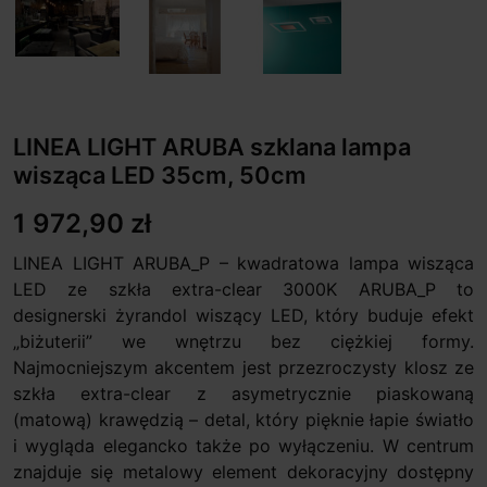
LINEA LIGHT ARUBA szklana lampa
wisząca LED 35cm, 50cm
1 972,90 zł
LINEA LIGHT ARUBA_P – kwadratowa lampa wisząca
LED ze szkła extra-clear 3000K ARUBA_P to
designerski żyrandol wiszący LED, który buduje efekt
„biżuterii” we wnętrzu bez ciężkiej formy.
Najmocniejszym akcentem jest przezroczysty klosz ze
szkła extra-clear z asymetrycznie piaskowaną
(matową) krawędzią – detal, który pięknie łapie światło
i wygląda elegancko także po wyłączeniu. W centrum
znajduje się metalowy element dekoracyjny dostępny