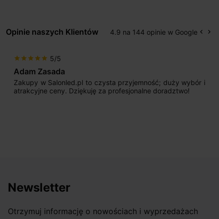
Opinie naszych Klientów
4.9 na 144 opinie w Google
keyboard_arrow_left
keyboard_arrow_right
Popr
Na
5/5
star
star
star
star
star
Adam Zasada
Zakupy w Salonled.pl to czysta przyjemność; duży wybór i
atrakcyjne ceny. Dziękuję za profesjonalne doradztwo!
Newsletter
Otrzymuj informację o nowościach i wyprzedażach