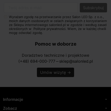
Twój adres e-mail
Wyrażam zgodę na przetwarzanie przez Salon LED Sp. z o.o.,
moich danych osobowych w celach związanych z korzystaniem
ze Sklepu internetowego salonled.pl w zgodzie i według zasad
określonych w
Polityce prywatności.
Wiem, że w każdej chwili
mogę odwołać zgodę.
Pomoc w doborze
Doradztwo techniczne i projektowe
(+48) 694-000-777
sklep@salonled.pl
horizontal_rule
Umów wizytę
→
Informacje
arrow_drop_down
Zobacz
arrow_drop_down