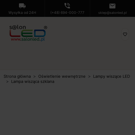
local_shipping
phone_in_talk
mail
Wysyłka od 24H
(+48) 694-000-777
sklep@salonled.pl
favorite_border
Strona główna
Oświetlenie wewnętrzne
Lampy wiszące LED
Lampa wisząca szklana