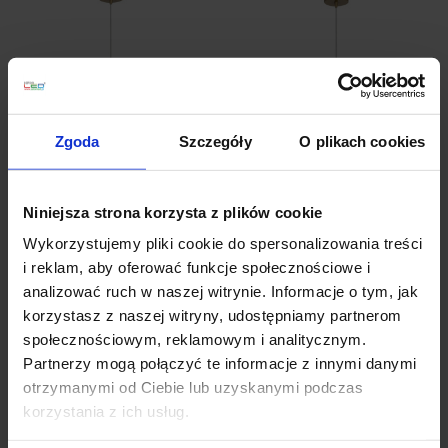
Zgoda
Szczegóły
O plikach cookies
LUCES AHIGAL
LUCES AHIGAL
Niniejsza strona korzysta z plików cookie
LE41851 złota, wisząca
LE41852 złota wisząca
vintage 1xE14
vintage E14
Wykorzystujemy pliki cookie do spersonalizowania treści
i reklam, aby oferować funkcje społecznościowe i
365,00 zł
365,00 zł
analizować ruch w naszej witrynie. Informacje o tym, jak
Zobacz szczegóły
Zobacz szczegóły
korzystasz z naszej witryny, udostępniamy partnerom
społecznościowym, reklamowym i analitycznym.
Partnerzy mogą połączyć te informacje z innymi danymi
otrzymanymi od Ciebie lub uzyskanymi podczas
korzystania z ich usług.