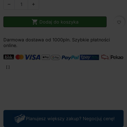



Dodaj do koszyka
favorite_border
Darmowa dostawa od 1000pln. Szybkie płatności
online.
Planujesz większy zakup? Negocjuj cenę!