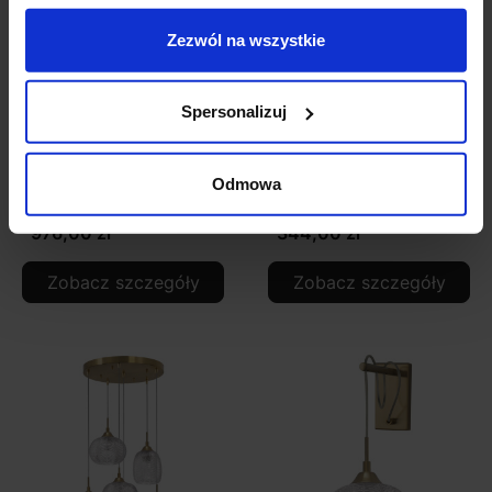
Zezwól na wszystkie
Spersonalizuj
LUCES AHIGAL
LUCES ALCALA
LE41853 złota vinage
LE41854 lampa wisząca
Odmowa
3xE14
vintage
976,00 zł
344,00 zł
Zobacz szczegóły
Zobacz szczegóły