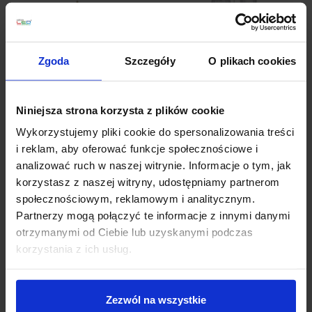
Zgoda
Szczegóły
O plikach cookies
LUCES AHIGAL
LUCES AHIGAL
LE41851 złota, wisząca
LE41853 złota vinage
vintage 1xE14
3xE14
Niniejsza strona korzysta z plików cookie
365,00 zł
976,00 zł
Wykorzystujemy pliki cookie do spersonalizowania treści
Zobacz szczegóły
Zobacz szczegóły
i reklam, aby oferować funkcje społecznościowe i
analizować ruch w naszej witrynie. Informacje o tym, jak
korzystasz z naszej witryny, udostępniamy partnerom
społecznościowym, reklamowym i analitycznym.
Partnerzy mogą połączyć te informacje z innymi danymi
otrzymanymi od Ciebie lub uzyskanymi podczas
korzystania z ich usług.
Zezwól na wszystkie