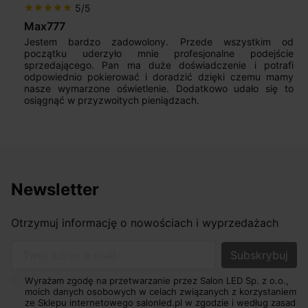
5/5
star
star
star
star
star
Max777
Jestem bardzo zadowolony. Przede wszystkim od
początku uderzyło mnie profesjonalne podejście
sprzedającego. Pan ma duże doświadczenie i potrafi
odpowiednio pokierować i doradzić dzięki czemu mamy
nasze wymarzone oświetlenie. Dodatkowo udało się to
osiągnąć w przyzwoitych pieniądzach.
Newsletter
Otrzymuj informację o nowościach i wyprzedażach
Twój adres e-mail
Wyrażam zgodę na przetwarzanie przez Salon LED Sp. z o.o.,
moich danych osobowych w celach związanych z korzystaniem
ze Sklepu internetowego salonled.pl w zgodzie i według zasad