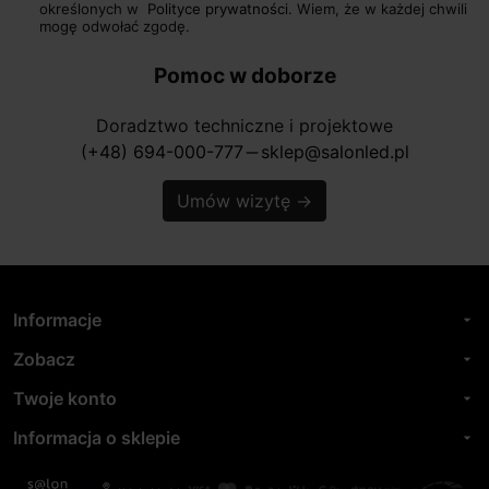
określonych w
Polityce prywatności.
Wiem, że w każdej chwili
mogę odwołać zgodę.
Pomoc w doborze
Doradztwo techniczne i projektowe
(+48) 694-000-777
sklep@salonled.pl
horizontal_rule
Umów wizytę
→
Informacje
arrow_drop_down
Zobacz
arrow_drop_down
Twoje konto
arrow_drop_down
Informacja o sklepie
arrow_drop_down