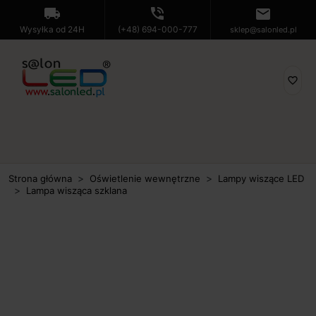
local_shipping
phone_in_talk
mail
Wysyłka od 24H
(+48) 694-000-777
sklep@salonled.pl
favorite_border
Strona główna
Oświetlenie wewnętrzne
Lampy wiszące LED
Lampa wisząca szklana