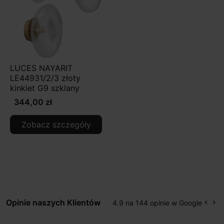
LUCES NAYARIT
LE44931/2/3 złoty
kinkiet G9 szklany
344,00 zł
Zobacz szczegóły
Opinie naszych Klientów
4.9 na 144 opinie w Google
keyboard_arrow_left
keyboard_arrow_right
Popr
Na