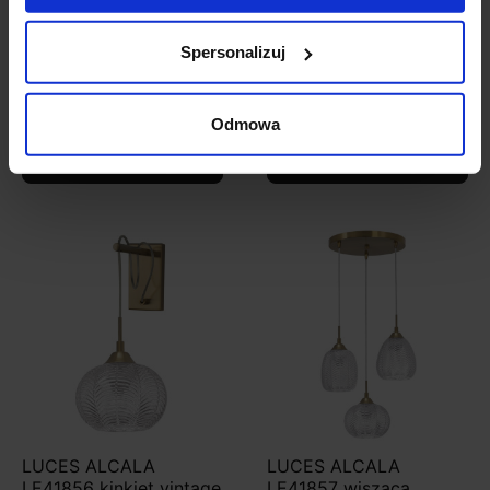
LUCES ALCALA
LUCES ALCALA
Spersonalizuj
LE41854 lampa wisząca
LE41855 lampa wisząca
vintage
styl vintage 6xE27
344,00 zł
1 665,00 zł
Odmowa
Zobacz szczegóły
Zobacz szczegóły
LUCES ALCALA
LUCES ALCALA
LE41856 kinkiet vintage
LE41857 wisząca