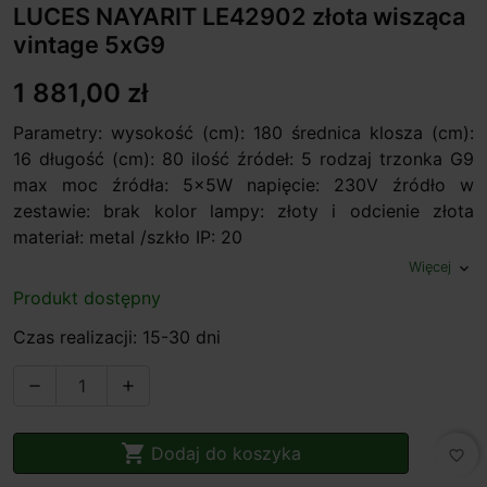
LUCES NAYARIT LE42902 złota wisząca
vintage 5xG9
1 881,00 zł
Parametry: wysokość (cm): 180 średnica klosza (cm):
16 długość (cm): 80 ilość źródeł: 5 rodzaj trzonka G9
max moc źródła: 5x5W napięcie: 230V źródło w
zestawie: brak kolor lampy: złoty i odcienie złota
materiał: metal /szkło IP: 20
Więcej
expand_more
Produkt dostępny
Czas realizacji: 15-30 dni



Dodaj do koszyka
favorite_border